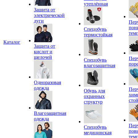
утеплённая
Защита от
электрической
дуги
Пер
пон
Спецобувь
тем
термостойкая
Каталог
Защита от
кислот и
щелочей
Пер
Спецобувь
пор
влагозащитная
Одноразовая
одежда
Пер
Обувь для
хим
охранных
сто
структур
Влагозащитная
одежда
Пер
Спецобувь
пов
медицинская
тем