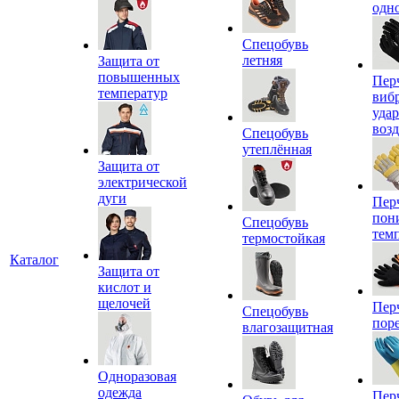
одн
Спецобувь
летняя
Защита от
повышенных
Пер
температур
виб
уда
воз
Спецобувь
утеплённая
Защита от
электрической
дуги
Пер
пон
Спецобувь
тем
термостойкая
Каталог
Защита от
кислот и
щелочей
Пер
Спецобувь
пор
влагозащитная
Одноразовая
одежда
Пер