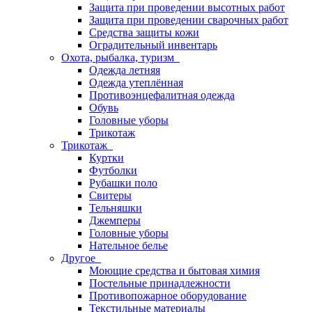
Защита при проведении высотных работ
Защита при проведении сварочных работ
Средства защиты кожи
Оградительный инвентарь
Охота, рыбалка, туризм
Одежда летняя
Одежда утеплённая
Противоэнцефалитная одежда
Обувь
Головные уборы
Трикотаж
Трикотаж
Куртки
Футболки
Рубашки поло
Свитеры
Тельняшки
Джемперы
Головные уборы
Нательное белье
Другое
Моющие средства и бытовая химия
Постельные принадлежности
Противопожарное оборудование
Текстильные материалы