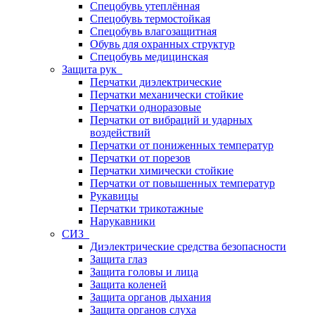
Спецобувь утеплённая
Спецобувь термостойкая
Спецобувь влагозащитная
Обувь для охранных структур
Спецобувь медицинская
Защита рук
Перчатки диэлектрические
Перчатки механически стойкие
Перчатки одноразовые
Перчатки от вибраций и ударных
воздействий
Перчатки от пониженных температур
Перчатки от порезов
Перчатки химически стойкие
Перчатки от повышенных температур
Рукавицы
Перчатки трикотажные
Нарукавники
СИЗ
Диэлектрические средства безопасности
Защита глаз
Защита головы и лица
Защита коленей
Защита органов дыхания
Защита органов слуха