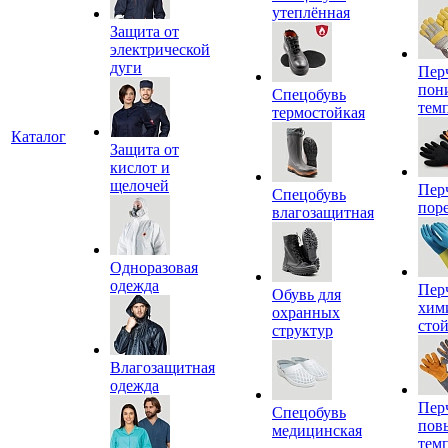
утеплённая
Защита от
электрической
дуги
Пер
пон
Спецобувь
тем
термостойкая
Каталог
Защита от
кислот и
щелочей
Пер
Спецобувь
пор
влагозащитная
Одноразовая
одежда
Пер
Обувь для
хим
охранных
сто
структур
Влагозащитная
одежда
Пер
Спецобувь
пов
медицинская
тем