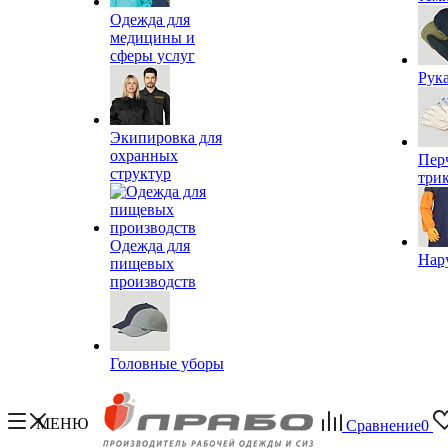
Одежда для
медицины и
сферы услуг
Рук
Экипировка для
охранных
Пер
структур
три
Одежда для
Нар
пищевых
производств
Головные уборы
МЕНЮ
Сравнение
0