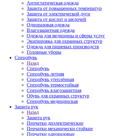
Антистатическая одежда
Защита от повышенных температур
Защита от электрической дуги
Защита от кислот и щелочей
Одноразовая одежда
Влагозащитная одежда
Одежда для медицины и сферы услуг
Экипировка для охранных структур
Одежда для пищевых производств
Головные уборы
Спецобувь
Назад
Спецобувь
Спецобувь летняя
Спецобувь утеплённая
Спецобувь термостойкая
Спецобувь влагозащитная
Обувь для охранных структур
Спецобувь медицинская
Защита рук
Назад
Защита рук
Перчатки диэлектрические
Перчатки механически стойкие
Перчатки одноразовые