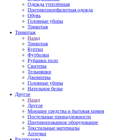
Одежда утеплённая
Противоэнцефалитная одежда
Обувь
Головные уборы
Трикотаж
Трикотаж
Назад
Трикотаж
Куртки
Футболки
Рубашки поло
Свитеры
Тельняшки
Джемперы
Головные уборы
Нательное белье
Другое
Назад
Другое
Моющие средства и бытовая химия
Постельные принадлежности
Противопожарное оборудование
Текстильные материалы
Аптечки
Распродажа