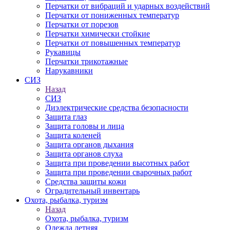
Перчатки от вибраций и ударных воздействий
Перчатки от пониженных температур
Перчатки от порезов
Перчатки химически стойкие
Перчатки от повышенных температур
Рукавицы
Перчатки трикотажные
Нарукавники
СИЗ
Назад
СИЗ
Диэлектрические средства безопасности
Защита глаз
Защита головы и лица
Защита коленей
Защита органов дыхания
Защита органов слуха
Защита при проведении высотных работ
Защита при проведении сварочных работ
Средства защиты кожи
Оградительный инвентарь
Охота, рыбалка, туризм
Назад
Охота, рыбалка, туризм
Одежда летняя