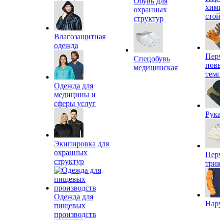
Обувь для
хим
охранных
сто
структур
Влагозащитная
одежда
Пер
Спецобувь
пов
медицинская
тем
Одежда для
медицины и
сферы услуг
Рук
Экипировка для
охранных
Пер
структур
три
Одежда для
Нар
пищевых
производств