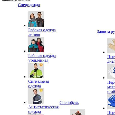
Спецодежда
Рабочая одежда
Защита р
летняя
Рабочая одежда
Пер
утеплённая
диэ
Сигнальная
Пер
одежда
мех
сто
Спецобувь
Антистатическая
одежда
Пер