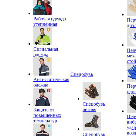
Рабочая одежда
Пер
утеплённая
диэ
Сигнальная
Пер
одежда
мех
сто
Спецобувь
Антистатическая
одежда
Пер
одн
Спецобувь
летняя
Защита от
повышенных
Пер
температур
виб
уда
воз
Спецобувь