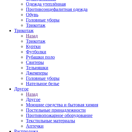
Одежда утеплённая
Противоэнцефалитная одежда
Обувь
Головные уборы
Трикотаж
Трикотаж
Назад
Трикотаж
Куртки
Футболки
Рубашки поло
Свитеры
Тельняшки
Джемперы
Головные уборы
Нательное белье
Другое
Назад
Другое
Моющие средства и бытовая химия
Постельные принадлежности
Противопожарное оборудование
Текстильные материалы
Аптечки
Распродажа