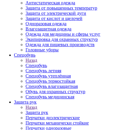
Антистатическая одежда
Защита от повышенных температур
Защита от электрической дуги
Защита от кислот и щелочей
Одноразовая одежда
Влагозащитная одежда
Одежда для медицины и сферы услуг
Экипировка для охранных структур
Одежда для пищевых производств
Головные уборы
Спецобувь
Назад
Спецобувь
Спецобувь летняя
Спецобувь утеплённая
Спецобувь термостойкая
Спецобувь влагозащитная
Обувь для охранных структур
Спецобувь медицинская
Защита рук
Назад
Защита рук
Перчатки диэлектрические
Перчатки механически стойкие
Перчатки одноразовые