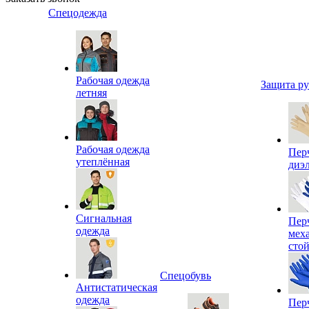
Спецодежда
Рабочая одежда
Защита р
летняя
Рабочая одежда
Пер
утеплённая
диэ
Сигнальная
Пер
одежда
мех
сто
Спецобувь
Антистатическая
одежда
Пер