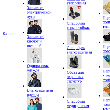
утеплённая
Защита от
электрической
дуги
Пер
пон
Спецобувь
тем
термостойкая
Каталог
Защита от
кислот и
щелочей
Пер
Спецобувь
пор
влагозащитная
Одноразовая
одежда
Пер
Обувь для
хим
охранных
сто
структур
Влагозащитная
одежда
Пер
Спецобувь
пов
медицинская
тем