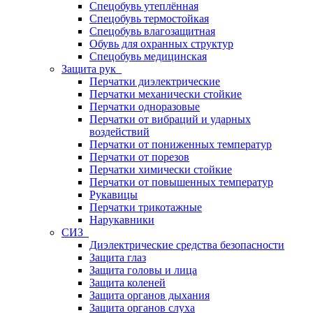
Спецобувь утеплённая
Спецобувь термостойкая
Спецобувь влагозащитная
Обувь для охранных структур
Спецобувь медицинская
Защита рук
Перчатки диэлектрические
Перчатки механически стойкие
Перчатки одноразовые
Перчатки от вибраций и ударных
воздействий
Перчатки от пониженных температур
Перчатки от порезов
Перчатки химически стойкие
Перчатки от повышенных температур
Рукавицы
Перчатки трикотажные
Нарукавники
СИЗ
Диэлектрические средства безопасности
Защита глаз
Защита головы и лица
Защита коленей
Защита органов дыхания
Защита органов слуха