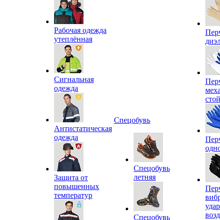
Рабочая одежда
Пер
утеплённая
диэ
Сигнальная
Пер
одежда
мех
сто
Спецобувь
Антистатическая
одежда
Пер
одн
Спецобувь
летняя
Защита от
повышенных
Пер
температур
виб
уда
воз
Спецобувь