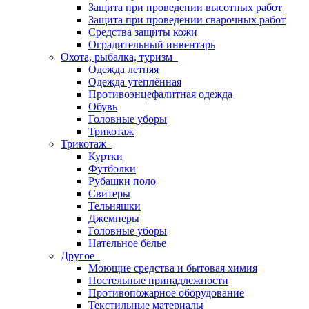
Защита при проведении высотных работ
Защита при проведении сварочных работ
Средства защиты кожи
Оградительный инвентарь
Охота, рыбалка, туризм
Одежда летняя
Одежда утеплённая
Противоэнцефалитная одежда
Обувь
Головные уборы
Трикотаж
Трикотаж
Куртки
Футболки
Рубашки поло
Свитеры
Тельняшки
Джемперы
Головные уборы
Нательное белье
Другое
Моющие средства и бытовая химия
Постельные принадлежности
Противопожарное оборудование
Текстильные материалы