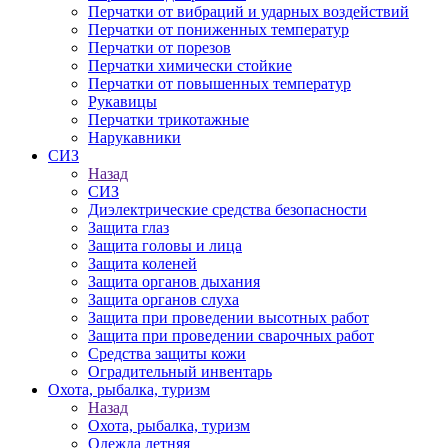
Перчатки от вибраций и ударных воздействий
Перчатки от пониженных температур
Перчатки от порезов
Перчатки химически стойкие
Перчатки от повышенных температур
Рукавицы
Перчатки трикотажные
Нарукавники
СИЗ
Назад
СИЗ
Диэлектрические средства безопасности
Защита глаз
Защита головы и лица
Защита коленей
Защита органов дыхания
Защита органов слуха
Защита при проведении высотных работ
Защита при проведении сварочных работ
Средства защиты кожи
Оградительный инвентарь
Охота, рыбалка, туризм
Назад
Охота, рыбалка, туризм
Одежда летняя