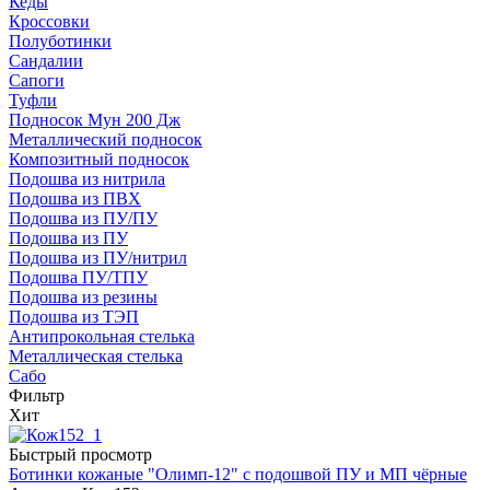
Кеды
Кроссовки
Полуботинки
Сандалии
Сапоги
Туфли
Подносок Мун 200 Дж
Металлический подносок
Композитный подносок
Подошва из нитрила
Подошва из ПВХ
Подошва из ПУ/ПУ
Подошва из ПУ
Подошва из ПУ/нитрил
Подошва ПУ/ТПУ
Подошва из резины
Подошва из ТЭП
Антипрокольная стелька
Металлическая стелька
Сабо
Фильтр
Хит
Быстрый просмотр
Ботинки кожаные "Олимп-12" с подошвой ПУ и МП чёрные