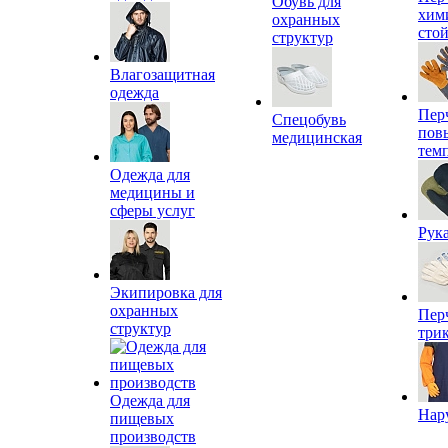
Обувь для
хим
охранных
сто
структур
Влагозащитная
одежда
Пер
Спецобувь
пов
медицинская
тем
Одежда для
медицины и
сферы услуг
Рук
Экипировка для
охранных
Пер
структур
три
Одежда для
Нар
пищевых
производств