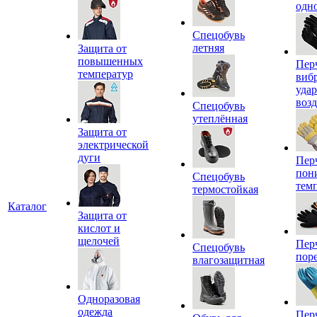
одн
Спецобувь
летняя
Защита от
повышенных
Пер
температур
виб
уда
воз
Спецобувь
утеплённая
Защита от
электрической
дуги
Пер
пон
Спецобувь
тем
термостойкая
Каталог
Защита от
кислот и
щелочей
Пер
Спецобувь
пор
влагозащитная
Одноразовая
одежда
Пер