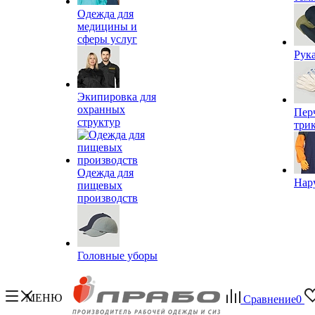
Одежда для
медицины и
сферы услуг
Рук
Экипировка для
охранных
Пер
структур
три
Одежда для
Нар
пищевых
производств
Головные уборы
МЕНЮ
Сравнение
0