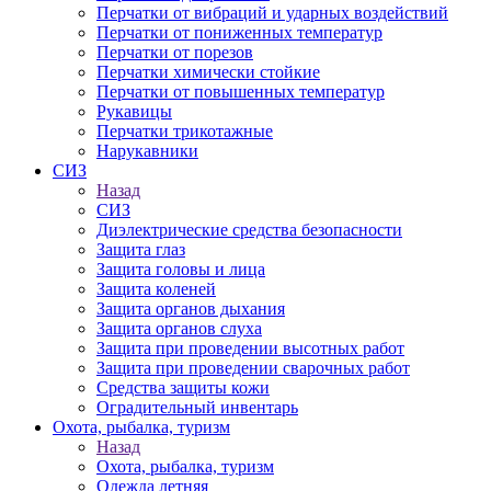
Перчатки от вибраций и ударных воздействий
Перчатки от пониженных температур
Перчатки от порезов
Перчатки химически стойкие
Перчатки от повышенных температур
Рукавицы
Перчатки трикотажные
Нарукавники
СИЗ
Назад
СИЗ
Диэлектрические средства безопасности
Защита глаз
Защита головы и лица
Защита коленей
Защита органов дыхания
Защита органов слуха
Защита при проведении высотных работ
Защита при проведении сварочных работ
Средства защиты кожи
Оградительный инвентарь
Охота, рыбалка, туризм
Назад
Охота, рыбалка, туризм
Одежда летняя