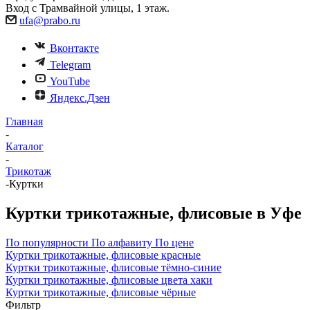
Вход с Трамвайной улицы, 1 этаж.
ufa@prabo.ru
Вконтакте
Telegram
YouTube
Яндекс.Дзен
Главная
-
Каталог
-
Трикотаж
-
Куртки
Куртки трикотажные, флисовые в Уфе
По популярности
По алфавиту
По цене
Куртки трикотажные, флисовые красные
Куртки трикотажные, флисовые тёмно-синие
Куртки трикотажные, флисовые цвета хаки
Куртки трикотажные, флисовые чёрные
Фильтр