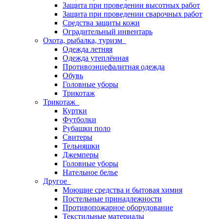
Защита при проведении высотных работ
Защита при проведении сварочных работ
Средства защиты кожи
Оградительный инвентарь
Охота, рыбалка, туризм
Одежда летняя
Одежда утеплённая
Противоэнцефалитная одежда
Обувь
Головные уборы
Трикотаж
Трикотаж
Куртки
Футболки
Рубашки поло
Свитеры
Тельняшки
Джемперы
Головные уборы
Нательное белье
Другое
Моющие средства и бытовая химия
Постельные принадлежности
Противопожарное оборудование
Текстильные материалы