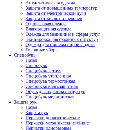
Антистатическая одежда
Защита от повышенных температур
Защита от электрической дуги
Защита от кислот и щелочей
Одноразовая одежда
Влагозащитная одежда
Одежда для медицины и сферы услуг
Экипировка для охранных структур
Одежда для пищевых производств
Головные уборы
Спецобувь
Назад
Спецобувь
Спецобувь летняя
Спецобувь утеплённая
Спецобувь термостойкая
Спецобувь влагозащитная
Обувь для охранных структур
Спецобувь медицинская
Защита рук
Назад
Защита рук
Перчатки диэлектрические
Перчатки механически стойкие
Перчатки одноразовые