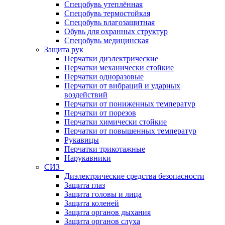
Спецобувь утеплённая
Спецобувь термостойкая
Спецобувь влагозащитная
Обувь для охранных структур
Спецобувь медицинская
Защита рук
Перчатки диэлектрические
Перчатки механически стойкие
Перчатки одноразовые
Перчатки от вибраций и ударных
воздействий
Перчатки от пониженных температур
Перчатки от порезов
Перчатки химически стойкие
Перчатки от повышенных температур
Рукавицы
Перчатки трикотажные
Нарукавники
СИЗ
Диэлектрические средства безопасности
Защита глаз
Защита головы и лица
Защита коленей
Защита органов дыхания
Защита органов слуха