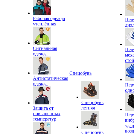
Рабочая одежда
Пер
утеплённая
диэ
Сигнальная
Пер
одежда
мех
сто
Спецобувь
Антистатическая
одежда
Пер
одн
Спецобувь
летняя
Защита от
повышенных
Пер
температур
виб
уда
воз
Спецобувь