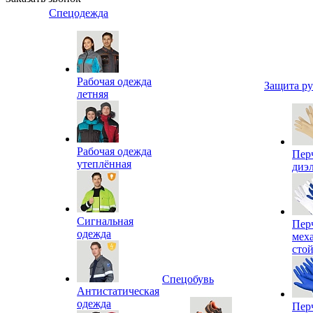
Спецодежда
Рабочая одежда
Защита р
летняя
Рабочая одежда
Пер
утеплённая
диэ
Сигнальная
Пер
одежда
мех
сто
Спецобувь
Антистатическая
одежда
Пер