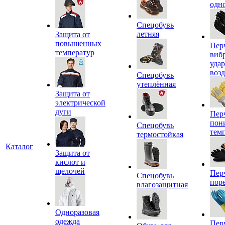
одн
Спецобувь
летняя
Защита от
повышенных
Пер
температур
виб
уда
воз
Спецобувь
утеплённая
Защита от
электрической
дуги
Пер
пон
Спецобувь
тем
термостойкая
Каталог
Защита от
кислот и
щелочей
Пер
Спецобувь
пор
влагозащитная
Одноразовая
одежда
Пер