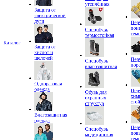
утеплённая
Защита от
электрической
дуги
Пер
пон
Спецобувь
тем
термостойкая
Каталог
Защита от
кислот и
щелочей
Пер
Спецобувь
пор
влагозащитная
Одноразовая
одежда
Пер
Обувь для
хим
охранных
сто
структур
Влагозащитная
одежда
Пер
Спецобувь
пов
медицинская
тем