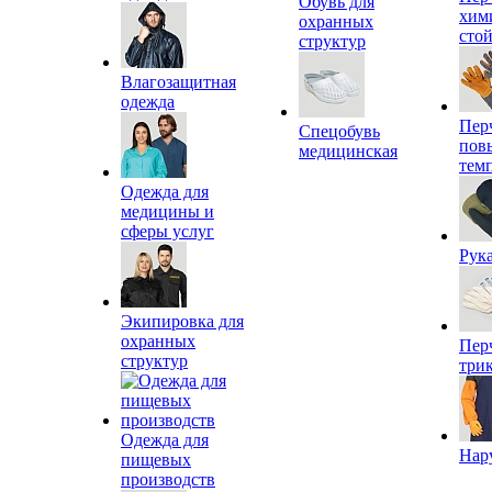
Обувь для
хим
охранных
сто
структур
Влагозащитная
одежда
Пер
Спецобувь
пов
медицинская
тем
Одежда для
медицины и
сферы услуг
Рук
Экипировка для
охранных
Пер
структур
три
Одежда для
Нар
пищевых
производств