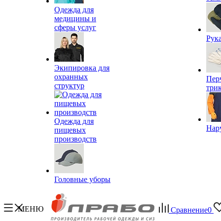
Одежда для
медицины и
сферы услуг
Рук
Экипировка для
охранных
Пер
структур
три
Одежда для
Нар
пищевых
производств
Головные уборы
МЕНЮ
Сравнение
0