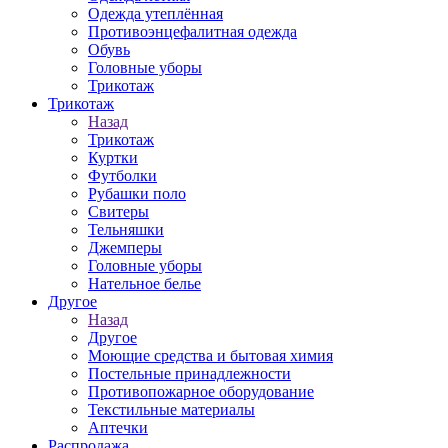
Одежда утеплённая
Противоэнцефалитная одежда
Обувь
Головные уборы
Трикотаж
Трикотаж
Назад
Трикотаж
Куртки
Футболки
Рубашки поло
Свитеры
Тельняшки
Джемперы
Головные уборы
Нательное белье
Другое
Назад
Другое
Моющие средства и бытовая химия
Постельные принадлежности
Противопожарное оборудование
Текстильные материалы
Аптечки
Распродажа