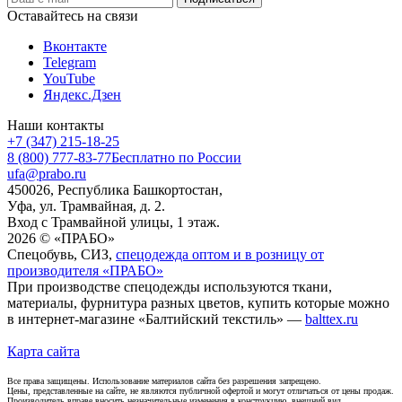
Оставайтесь на связи
Вконтакте
Telegram
YouTube
Яндекс.Дзен
Наши контакты
+7 (347) 215-18-25
8 (800) 777-83-77
Бесплатно по России
ufa@prabo.ru
450026, Республика Башкортостан,
Уфа, ул. Трамвайная, д. 2.
Вход с Трамвайной улицы, 1 этаж.
2026 © «ПРАБО»
Спецобувь, СИЗ,
спецодежда оптом и в розницу от
производителя «ПРАБО»
При производстве спецодежды используются ткани,
материалы, фурнитура разных цветов, купить которые можно
в интернет-магазине «Балтийский текстиль» —
balttex.ru
Карта сайта
Все права защищены. Использование материалов сайта без разрешения запрещено.
Цены, представленные на сайте, не являются публичной офертой и могут отличаться от цены продаж.
Производитель вправе вносить незначительные изменения в конструкцию, внешний вид,