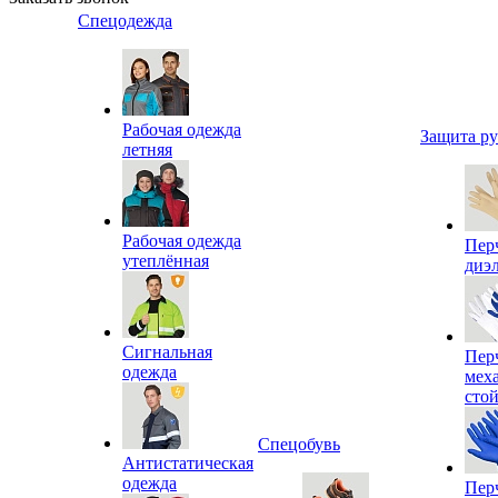
Спецодежда
Рабочая одежда
Защита р
летняя
Рабочая одежда
Пер
утеплённая
диэ
Сигнальная
Пер
одежда
мех
сто
Спецобувь
Антистатическая
одежда
Пер