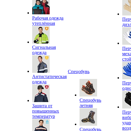
Рабочая одежда
Пер
утеплённая
диэ
Сигнальная
Пер
одежда
мех
сто
Спецобувь
Антистатическая
одежда
Пер
одн
Спецобувь
летняя
Защита от
повышенных
Пер
температур
виб
уда
воз
Спецобувь