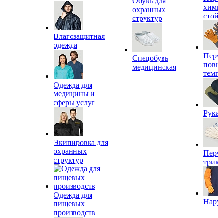
Обувь для
хим
охранных
сто
структур
Влагозащитная
одежда
Пер
Спецобувь
пов
медицинская
тем
Одежда для
медицины и
сферы услуг
Рук
Экипировка для
охранных
Пер
структур
три
Одежда для
Нар
пищевых
производств