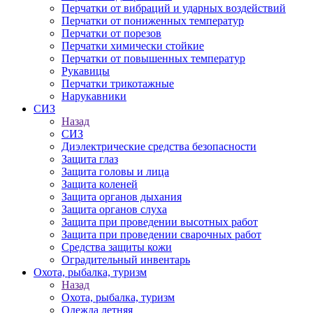
Перчатки от вибраций и ударных воздействий
Перчатки от пониженных температур
Перчатки от порезов
Перчатки химически стойкие
Перчатки от повышенных температур
Рукавицы
Перчатки трикотажные
Нарукавники
СИЗ
Назад
СИЗ
Диэлектрические средства безопасности
Защита глаз
Защита головы и лица
Защита коленей
Защита органов дыхания
Защита органов слуха
Защита при проведении высотных работ
Защита при проведении сварочных работ
Средства защиты кожи
Оградительный инвентарь
Охота, рыбалка, туризм
Назад
Охота, рыбалка, туризм
Одежда летняя