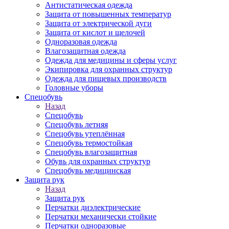
Антистатическая одежда
Защита от повышенных температур
Защита от электрической дуги
Защита от кислот и щелочей
Одноразовая одежда
Влагозащитная одежда
Одежда для медицины и сферы услуг
Экипировка для охранных структур
Одежда для пищевых производств
Головные уборы
Спецобувь
Назад
Спецобувь
Спецобувь летняя
Спецобувь утеплённая
Спецобувь термостойкая
Спецобувь влагозащитная
Обувь для охранных структур
Спецобувь медицинская
Защита рук
Назад
Защита рук
Перчатки диэлектрические
Перчатки механически стойкие
Перчатки одноразовые