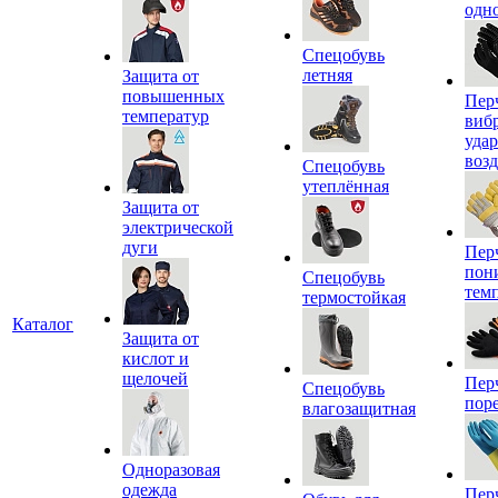
одн
Спецобувь
летняя
Защита от
повышенных
Пер
температур
виб
уда
воз
Спецобувь
утеплённая
Защита от
электрической
дуги
Пер
пон
Спецобувь
тем
термостойкая
Каталог
Защита от
кислот и
щелочей
Пер
Спецобувь
пор
влагозащитная
Одноразовая
одежда
Пер