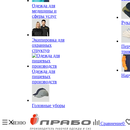
Одежда для
медицины и
сферы услуг
Рук
Экипировка для
охранных
Пер
структур
три
Одежда для
Нар
пищевых
производств
Головные уборы
МЕНЮ
Сравнение
0