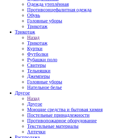
Одежда утеплённая
Противоэнцефалитная одежда
Обувь
Головные уборы
Трикотаж
Трикотаж
Назад
Трикотаж
Куртки
Футболки
Рубашки поло
Свитеры
Тельняшки
Джемперы
Головные уборы
Нательное белье
Другое
Назад
Другое
Моющие средства и бытовая химия
Постельные принадлежности
Противопожарное оборудование
Текстильные материалы
Аптечки
Распродажа