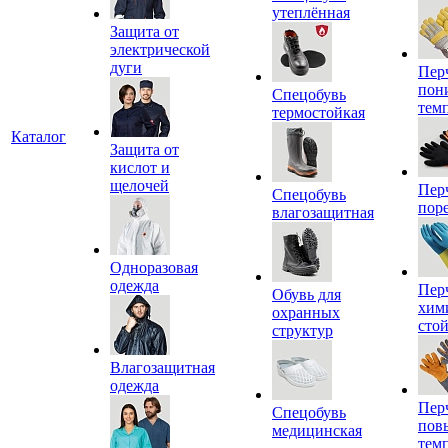
утеплённая
Защита от
электрической
дуги
Пер
пон
Спецобувь
тем
термостойкая
Каталог
Защита от
кислот и
щелочей
Пер
Спецобувь
пор
влагозащитная
Одноразовая
одежда
Пер
Обувь для
хим
охранных
сто
структур
Влагозащитная
одежда
Пер
Спецобувь
пов
медицинская
тем