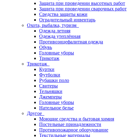
Защита при проведении высотных работ
Защита при проведении сварочных работ
Средства защиты кожи
Оградительный инвентарь
Охота, рыбалка, туризм
Одежда летняя
Одежда утеплённая
Противоэнцефалитная одежда
Обувь
Головные уборы
Трикотаж
Трикотаж
Куртки
Футболки
Рубашки поло
Свитеры
Тельняшки
Джемперы
Головные уборы
Нательное белье
Другое
Моющие средства и бытовая химия
Постельные принадлежности
Противопожарное оборудование
Текстильные материалы