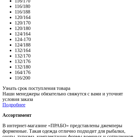
116/170
116/180
116/188
120/164
120/170
120/180
124/164
124-170
124/188
132/164
132/170
132/176
132/180
164/176
116/200
Узнать срок поступления товара
Наши менеджеры обязательно свяжутся с вами и уточнят
условия заказа
Подробнее
Ассортимент
В интернет-магазине «ПРАБО» представлены джемперы
форменные. Такая одежда отлично подходит для рыбалки,
охоты, туризма, комплектации формы военных и сотрудников