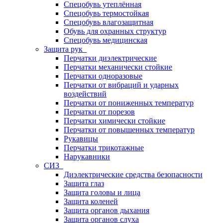
Спецобувь утеплённая
Спецобувь термостойкая
Спецобувь влагозащитная
Обувь для охранных структур
Спецобувь медицинская
Защита рук
Перчатки диэлектрические
Перчатки механически стойкие
Перчатки одноразовые
Перчатки от вибраций и ударных
воздействий
Перчатки от пониженных температур
Перчатки от порезов
Перчатки химически стойкие
Перчатки от повышенных температур
Рукавицы
Перчатки трикотажные
Нарукавники
СИЗ
Диэлектрические средства безопасности
Защита глаз
Защита головы и лица
Защита коленей
Защита органов дыхания
Защита органов слуха