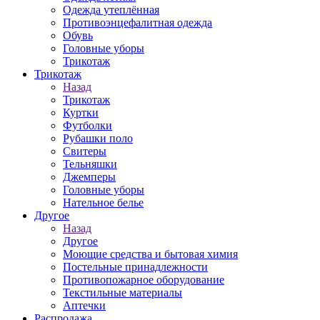
Одежда утеплённая
Противоэнцефалитная одежда
Обувь
Головные уборы
Трикотаж
Трикотаж
Назад
Трикотаж
Куртки
Футболки
Рубашки поло
Свитеры
Тельняшки
Джемперы
Головные уборы
Нательное белье
Другое
Назад
Другое
Моющие средства и бытовая химия
Постельные принадлежности
Противопожарное оборудование
Текстильные материалы
Аптечки
Распродажа