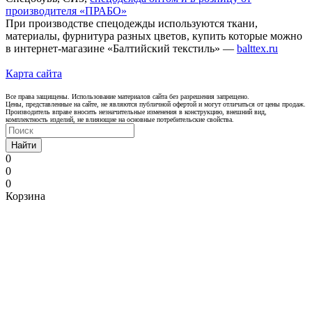
производителя «ПРАБО»
При производстве спецодежды используются ткани,
материалы, фурнитура разных цветов, купить которые можно
в интернет-магазине «Балтийский текстиль» —
balttex.ru
Карта сайта
Все права защищены. Использование материалов сайта без разрешения запрещено.
Цены, представленные на сайте, не являются публичной офертой и могут отличаться от цены продаж.
Производитель вправе вносить незначительные изменения в конструкцию, внешний вид,
комплектность изделий, не влияющие на основные потребительские свойства.
Найти
0
0
0
Корзина