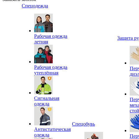
Спецодежда
Рабочая одежда
Защита р
летняя
Рабочая одежда
Пер
утеплённая
диэ
Сигнальная
Пер
одежда
мех
сто
Спецобувь
Антистатическая
одежда
Пер