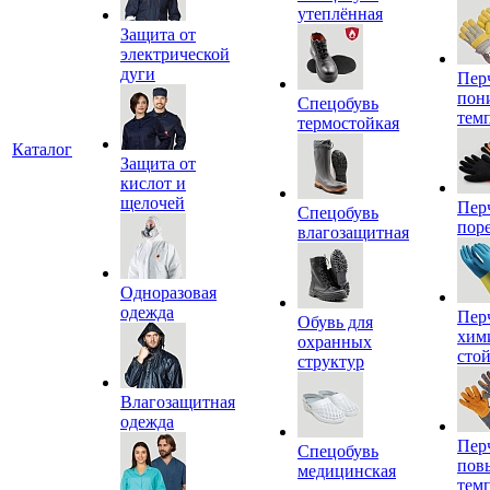
утеплённая
Защита от
электрической
дуги
Пер
пон
Спецобувь
тем
термостойкая
Каталог
Защита от
кислот и
щелочей
Пер
Спецобувь
пор
влагозащитная
Одноразовая
одежда
Пер
Обувь для
хим
охранных
сто
структур
Влагозащитная
одежда
Пер
Спецобувь
пов
медицинская
тем