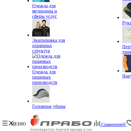
Одежда для
медицины и
сферы услуг
Рук
Экипировка для
охранных
Пер
структур
три
Одежда для
Нар
пищевых
производств
Головные уборы
МЕНЮ
Сравнение
0