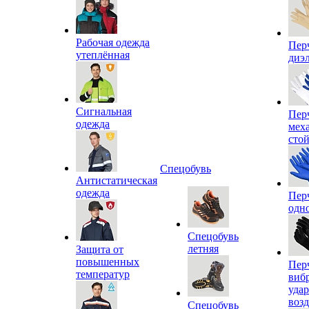
Рабочая одежда
Пер
утеплённая
диэ
Сигнальная
Пер
одежда
мех
сто
Спецобувь
Антистатическая
одежда
Пер
одн
Спецобувь
летняя
Защита от
повышенных
Пер
температур
виб
уда
воз
Спецобувь