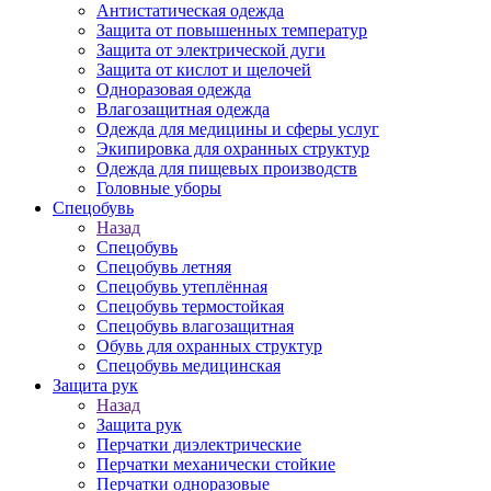
Антистатическая одежда
Защита от повышенных температур
Защита от электрической дуги
Защита от кислот и щелочей
Одноразовая одежда
Влагозащитная одежда
Одежда для медицины и сферы услуг
Экипировка для охранных структур
Одежда для пищевых производств
Головные уборы
Спецобувь
Назад
Спецобувь
Спецобувь летняя
Спецобувь утеплённая
Спецобувь термостойкая
Спецобувь влагозащитная
Обувь для охранных структур
Спецобувь медицинская
Защита рук
Назад
Защита рук
Перчатки диэлектрические
Перчатки механически стойкие
Перчатки одноразовые