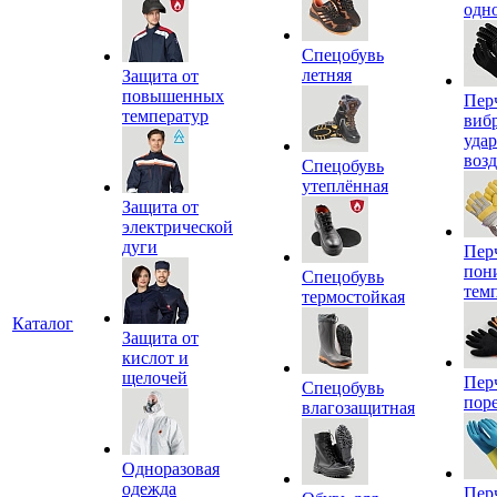
одн
Спецобувь
летняя
Защита от
повышенных
Пер
температур
виб
уда
воз
Спецобувь
утеплённая
Защита от
электрической
дуги
Пер
пон
Спецобувь
тем
термостойкая
Каталог
Защита от
кислот и
щелочей
Пер
Спецобувь
пор
влагозащитная
Одноразовая
одежда
Пер