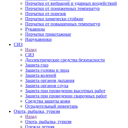
Перчатки от вибраций и ударных воздействий
Перчатки от пониженных температур
Перчатки от порезов
Перчатки химически стойкие
Перчатки от повышенных температур
Рукавицы
Перчатки трикотажные
Нарукавники
СИЗ
Назад
СИЗ
Диэлектрические средства безопасности
Защита глаз
Защита головы и лица
Защита коленей
Защита органов дыхания
Защита органов слуха
Защита при проведении высотных работ
Защита при проведении сварочных работ
Средства защиты кожи
Оградительный инвентарь
Охота, рыбалка, туризм
Назад
Охота, рыбалка, туризм
Одежда летняя