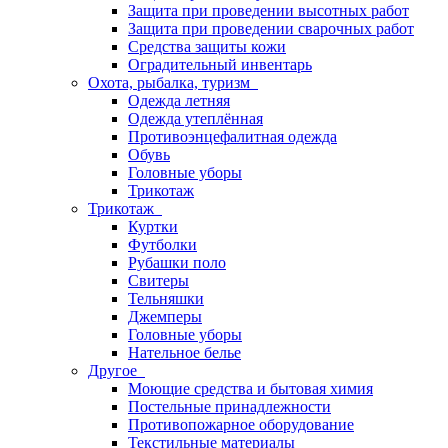
Защита при проведении высотных работ
Защита при проведении сварочных работ
Средства защиты кожи
Оградительный инвентарь
Охота, рыбалка, туризм
Одежда летняя
Одежда утеплённая
Противоэнцефалитная одежда
Обувь
Головные уборы
Трикотаж
Трикотаж
Куртки
Футболки
Рубашки поло
Свитеры
Тельняшки
Джемперы
Головные уборы
Нательное белье
Другое
Моющие средства и бытовая химия
Постельные принадлежности
Противопожарное оборудование
Текстильные материалы