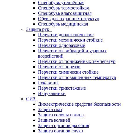
Спецобувь утеплённая
Спецобувь термостойкая
Спецобувь влагозащитная
Обувь для охранных структур
Спецобувь медицинская
Защита рук
Перчатки диэлектрические
Перчатки механически стойкие
Перчатки одноразовые
Перчатки от вибраций и ударных
воздействий
Перчатки от пониженных температур
Перчатки от порезов
Перчатки химически стойкие
Перчатки от повышенных температур
Рукавицы
Перчатки трикотажные
Нарукавники
СИЗ
Диэлектрические средства безопасности
Защита глаз
Защита головы и лица
Защита коленей
Защита органов дыхания
Защита органов слуха