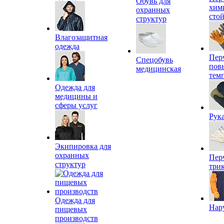
Обувь для
хим
охранных
сто
структур
Влагозащитная
одежда
Пер
Спецобувь
пов
медицинская
тем
Одежда для
медицины и
сферы услуг
Рук
Экипировка для
охранных
Пер
структур
три
Одежда для
Нар
пищевых
производств