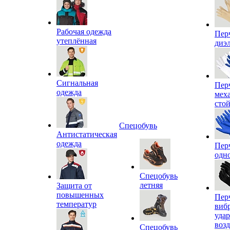
Рабочая одежда
Пер
утеплённая
диэ
Сигнальная
Пер
одежда
мех
сто
Спецобувь
Антистатическая
одежда
Пер
одн
Спецобувь
летняя
Защита от
повышенных
Пер
температур
виб
уда
воз
Спецобувь