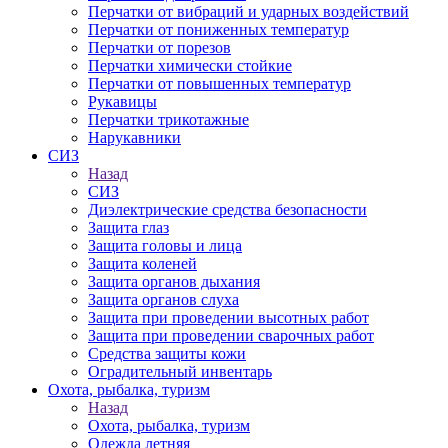
Перчатки от вибраций и ударных воздействий
Перчатки от пониженных температур
Перчатки от порезов
Перчатки химически стойкие
Перчатки от повышенных температур
Рукавицы
Перчатки трикотажные
Нарукавники
СИЗ
Назад
СИЗ
Диэлектрические средства безопасности
Защита глаз
Защита головы и лица
Защита коленей
Защита органов дыхания
Защита органов слуха
Защита при проведении высотных работ
Защита при проведении сварочных работ
Средства защиты кожи
Оградительный инвентарь
Охота, рыбалка, туризм
Назад
Охота, рыбалка, туризм
Одежда летняя