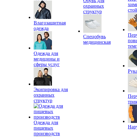
Обувь для
хим
охранных
сто
структур
Влагозащитная
одежда
Пер
Спецобувь
пов
медицинская
тем
Одежда для
медицины и
сферы услуг
Рук
Экипировка для
охранных
Пер
структур
три
Одежда для
Нар
пищевых
производств