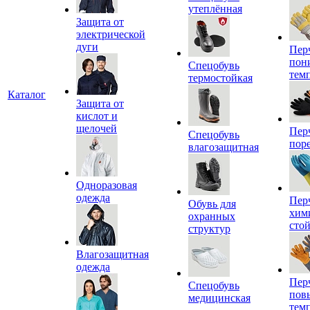
утеплённая
Защита от
электрической
дуги
Пер
пон
Спецобувь
тем
термостойкая
Каталог
Защита от
кислот и
щелочей
Пер
Спецобувь
пор
влагозащитная
Одноразовая
одежда
Пер
Обувь для
хим
охранных
сто
структур
Влагозащитная
одежда
Пер
Спецобувь
пов
медицинская
тем