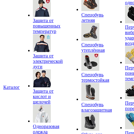
одн
Спецобувь
летняя
Защита от
повышенных
Пер
температур
виб
уда
воз
Спецобувь
утеплённая
Защита от
электрической
дуги
Пер
пон
Спецобувь
тем
термостойкая
Каталог
Защита от
кислот и
щелочей
Пер
Спецобувь
пор
влагозащитная
Одноразовая
одежда
Пер