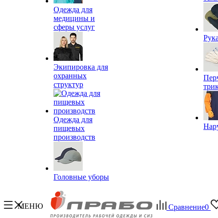
Одежда для
медицины и
сферы услуг
Рук
Экипировка для
охранных
Пер
структур
три
Одежда для
Нар
пищевых
производств
Головные уборы
МЕНЮ
Сравнение
0