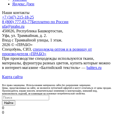
Яндекс.Дзен
Наши контакты
+7 (347) 215-18-25
8 (800) 777-83-77
Бесплатно по России
ufa@prabo.ru
450026, Республика Башкортостан,
Уфа, ул. Трамвайная, д. 2.
Вход с Трамвайной улицы, 1 этаж.
2026 © «ПРАБО»
Спецобувь, СИЗ,
спецодежда оптом и в розницу от
производителя «ПРАБО»
При производстве спецодежды используются ткани,
материалы, фурнитура разных цветов, купить которые можно
в интернет-магазине «Балтийский текстиль» —
balttex.ru
Карта сайта
Все права защищены. Использование материалов сайта без разрешения запрещено.
Цены, представленные на сайте, не являются публичной офертой и могут отличаться от цены продаж.
Производитель вправе вносить незначительные изменения в конструкцию, внешний вид,
комплектность изделий, не влияющие на основные потребительские свойства.
Найти
0
0