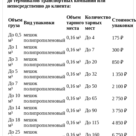
до терминалов транспортных компаний или
непосредственно до клиента:
Объем
Количество
Объем
Стоимость
Вид упаковки
тарного
тарных
груза
упаковки
места
мест
До 0,5
мешок
0,16 м³
До 4
175 ₽
м³
полипропиленовый
До 1
мешок
0,16 м³
До 7
300 ₽
м³
полипропиленовый
До 3
мешок
0,16 м³
До 20
850 ₽
м³
полипропиленовый
До 5
мешок
0,16 м³
До 32
1 350 ₽
м³
полипропиленовый
До 7
мешок
0,16 м³
До 50
2 100 ₽
м³
полипропиленовый
До 10
мешок
0,16 м³
До 65
2 750 ₽
м³
полипропиленовый
До 14
мешок
0,16 м³
До 90
3 750 ₽
м³
полипропиленовый
До 18
мешок
0,16 м³
До 115
4 850 ₽
м³
полипропиленовый
До 25
мешок
0,16 м³
До 160
6 750 ₽