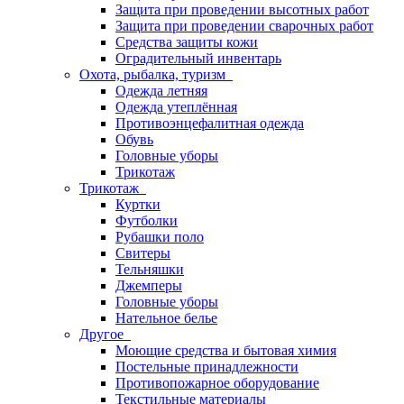
Защита при проведении высотных работ
Защита при проведении сварочных работ
Средства защиты кожи
Оградительный инвентарь
Охота, рыбалка, туризм
Одежда летняя
Одежда утеплённая
Противоэнцефалитная одежда
Обувь
Головные уборы
Трикотаж
Трикотаж
Куртки
Футболки
Рубашки поло
Свитеры
Тельняшки
Джемперы
Головные уборы
Нательное белье
Другое
Моющие средства и бытовая химия
Постельные принадлежности
Противопожарное оборудование
Текстильные материалы