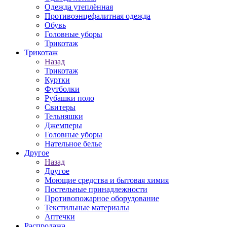
Одежда утеплённая
Противоэнцефалитная одежда
Обувь
Головные уборы
Трикотаж
Трикотаж
Назад
Трикотаж
Куртки
Футболки
Рубашки поло
Свитеры
Тельняшки
Джемперы
Головные уборы
Нательное белье
Другое
Назад
Другое
Моющие средства и бытовая химия
Постельные принадлежности
Противопожарное оборудование
Текстильные материалы
Аптечки
Распродажа