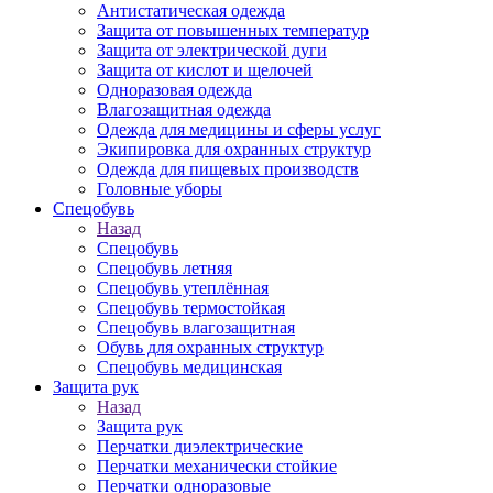
Антистатическая одежда
Защита от повышенных температур
Защита от электрической дуги
Защита от кислот и щелочей
Одноразовая одежда
Влагозащитная одежда
Одежда для медицины и сферы услуг
Экипировка для охранных структур
Одежда для пищевых производств
Головные уборы
Спецобувь
Назад
Спецобувь
Спецобувь летняя
Спецобувь утеплённая
Спецобувь термостойкая
Спецобувь влагозащитная
Обувь для охранных структур
Спецобувь медицинская
Защита рук
Назад
Защита рук
Перчатки диэлектрические
Перчатки механически стойкие
Перчатки одноразовые