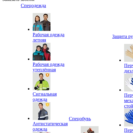
Спецодежда
Рабочая одежда
Защита р
летняя
Рабочая одежда
Пер
утеплённая
диэ
Сигнальная
Пер
одежда
мех
сто
Спецобувь
Антистатическая
одежда
Пер