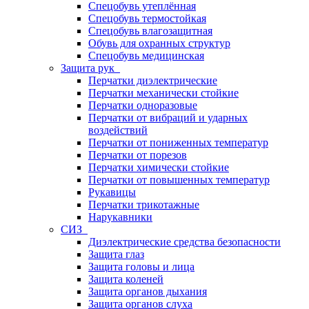
Спецобувь утеплённая
Спецобувь термостойкая
Спецобувь влагозащитная
Обувь для охранных структур
Спецобувь медицинская
Защита рук
Перчатки диэлектрические
Перчатки механически стойкие
Перчатки одноразовые
Перчатки от вибраций и ударных
воздействий
Перчатки от пониженных температур
Перчатки от порезов
Перчатки химически стойкие
Перчатки от повышенных температур
Рукавицы
Перчатки трикотажные
Нарукавники
СИЗ
Диэлектрические средства безопасности
Защита глаз
Защита головы и лица
Защита коленей
Защита органов дыхания
Защита органов слуха