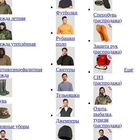
Футболки
Спецобувь
ежда летняя
(распродажа)
Рубашки
ежда утеплённая
поло
Защита рук
(распродажа)
отивоэнцефалитная
Свитеры
Ещё
ежда
СИЗ
(распродажа)
Тельняшки
увь
Охота,
рыбалка,
туризм
Джемперы
(распродажа)
ловные уборы