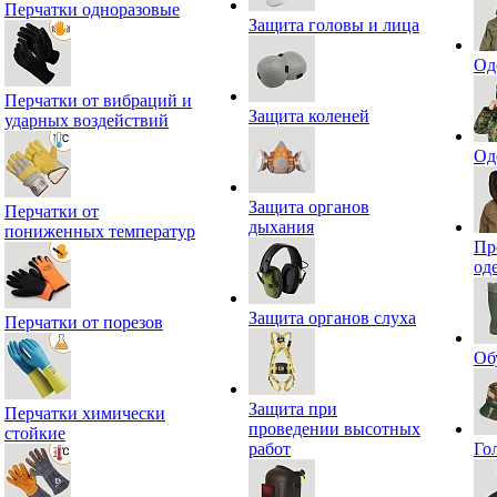
Перчатки одноразовые
Защита головы и лица
Од
Перчатки от вибраций и
Защита коленей
ударных воздействий
Од
Защита органов
Перчатки от
дыхания
пониженных температур
Пр
од
Защита органов слуха
Перчатки от порезов
Об
Защита при
Перчатки химически
проведении высотных
стойкие
работ
Го