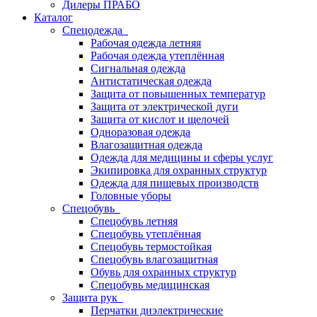
Дилеры ПРАБО
Каталог
Спецодежда
Рабочая одежда летняя
Рабочая одежда утеплённая
Сигнальная одежда
Антистатическая одежда
Защита от повышенных температур
Защита от электрической дуги
Защита от кислот и щелочей
Одноразовая одежда
Влагозащитная одежда
Одежда для медицины и сферы услуг
Экипировка для охранных структур
Одежда для пищевых производств
Головные уборы
Спецобувь
Спецобувь летняя
Спецобувь утеплённая
Спецобувь термостойкая
Спецобувь влагозащитная
Обувь для охранных структур
Спецобувь медицинская
Защита рук
Перчатки диэлектрические