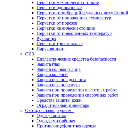
Перчатки механически стойкие
Перчатки одноразовые
Перчатки от вибраций и ударных воздействи
Перчатки от пониженных температур
Перчатки от порезов
Перчатки химически стойкие
Перчатки от повышенных температур
Рукавицы
Перчатки трикотажные
Нарукавники
СИЗ
Диэлектрические средства безопасности
Защита глаз
Защита головы и лица
Защита коленей
Защита органов дыхания
Защита органов слуха
Защита при проведении высотных работ
Защита при проведении сварочных работ
Средства защиты кожи
Оградительный инвентарь
Охота, рыбалка, туризм
Одежда летняя
Одежда утеплённая
Противоэнцефалитная одежда