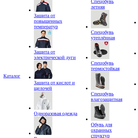
Спецобувь
летняя
Защита от
повышенных
температур
Спецобувь
утеплённая
Защита от
электрической дуги
Спецобувь
термостойкая
Каталог
Защита от кислот и
щелочей
Спецобувь
влагозащитная
Одноразовая одежда
Обувь для
охранных
структур