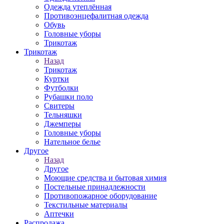
Одежда утеплённая
Противоэнцефалитная одежда
Обувь
Головные уборы
Трикотаж
Трикотаж
Назад
Трикотаж
Куртки
Футболки
Рубашки поло
Свитеры
Тельняшки
Джемперы
Головные уборы
Нательное белье
Другое
Назад
Другое
Моющие средства и бытовая химия
Постельные принадлежности
Противопожарное оборудование
Текстильные материалы
Аптечки
Распродажа