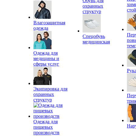
Обувь для
хим
охранных
сто
структур
Влагозащитная
одежда
Пер
Спецобувь
пов
медицинская
тем
Одежда для
медицины и
сферы услуг
Рук
Экипировка для
охранных
Пер
структур
три
Одежда для
Нар
пищевых
производств