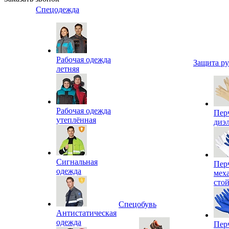
Спецодежда
Рабочая одежда
Защита р
летняя
Рабочая одежда
Пер
утеплённая
диэ
Сигнальная
Пер
одежда
мех
сто
Спецобувь
Антистатическая
одежда
Пер