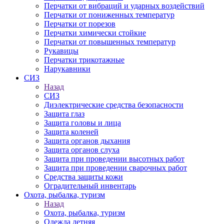
Перчатки от вибраций и ударных воздействий
Перчатки от пониженных температур
Перчатки от порезов
Перчатки химически стойкие
Перчатки от повышенных температур
Рукавицы
Перчатки трикотажные
Нарукавники
СИЗ
Назад
СИЗ
Диэлектрические средства безопасности
Защита глаз
Защита головы и лица
Защита коленей
Защита органов дыхания
Защита органов слуха
Защита при проведении высотных работ
Защита при проведении сварочных работ
Средства защиты кожи
Оградительный инвентарь
Охота, рыбалка, туризм
Назад
Охота, рыбалка, туризм
Одежда летняя