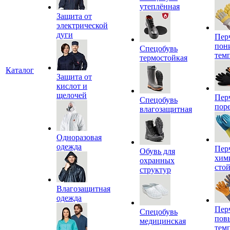
утеплённая
Защита от
электрической
дуги
Пер
пон
Спецобувь
тем
термостойкая
Каталог
Защита от
кислот и
щелочей
Пер
Спецобувь
пор
влагозащитная
Одноразовая
одежда
Пер
Обувь для
хим
охранных
сто
структур
Влагозащитная
одежда
Пер
Спецобувь
пов
медицинская
тем