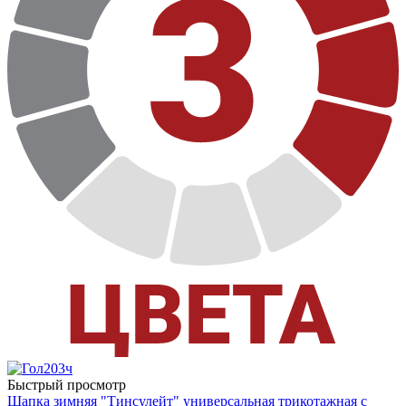
Быстрый просмотр
Шапка зимняя "Тинсулейт" универсальная трикотажная с