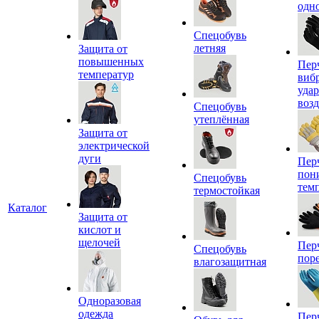
одн
Спецобувь
летняя
Защита от
повышенных
Пер
температур
виб
уда
воз
Спецобувь
утеплённая
Защита от
электрической
дуги
Пер
пон
Спецобувь
тем
термостойкая
Каталог
Защита от
кислот и
щелочей
Пер
Спецобувь
пор
влагозащитная
Одноразовая
одежда
Пер