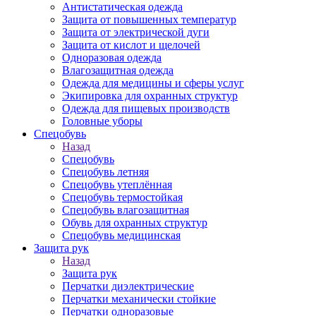
Антистатическая одежда
Защита от повышенных температур
Защита от электрической дуги
Защита от кислот и щелочей
Одноразовая одежда
Влагозащитная одежда
Одежда для медицины и сферы услуг
Экипировка для охранных структур
Одежда для пищевых производств
Головные уборы
Спецобувь
Назад
Спецобувь
Спецобувь летняя
Спецобувь утеплённая
Спецобувь термостойкая
Спецобувь влагозащитная
Обувь для охранных структур
Спецобувь медицинская
Защита рук
Назад
Защита рук
Перчатки диэлектрические
Перчатки механически стойкие
Перчатки одноразовые