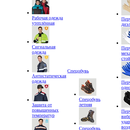
Рабочая одежда
Пер
утеплённая
диэ
Сигнальная
Пер
одежда
мех
сто
Спецобувь
Антистатическая
одежда
Пер
одн
Спецобувь
летняя
Защита от
повышенных
Пер
температур
виб
уда
воз
Спецобувь