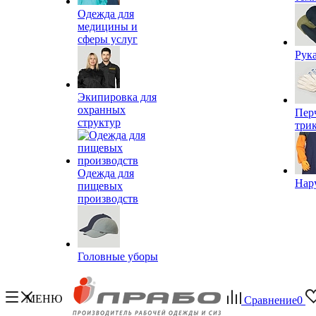
Одежда для
медицины и
сферы услуг
Рук
Экипировка для
охранных
Пер
структур
три
Одежда для
Нар
пищевых
производств
Головные уборы
МЕНЮ
Сравнение
0