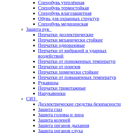
Спецобувь утеплённая
Спецобувь термостойкая
Спецобувь влагозащитная
Обувь для охранных структур
Спецобувь медицинская
Защита рук
Перчатки диэлектрические
Перчатки механически стойкие
Перчатки одноразовые
Перчатки от вибраций и ударных
воздействий
Перчатки от пониженных температур
Перчатки от порезов
Перчатки химически стойкие
Перчатки от повышенных температур
Рукавицы
Перчатки трикотажные
Нарукавники
СИЗ
Диэлектрические средства безопасности
Защита глаз
Защита головы и лица
Защита коленей
Защита органов дыхания
Защита органов слуха