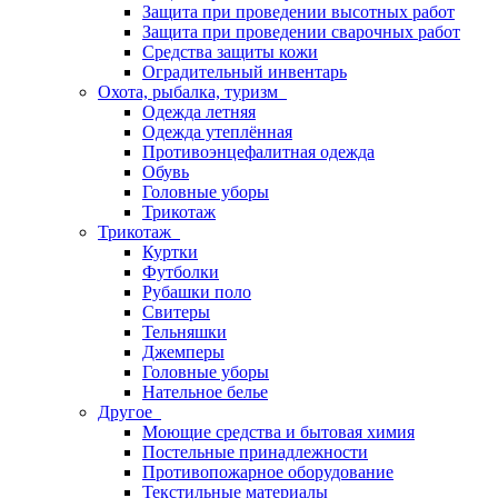
Защита при проведении высотных работ
Защита при проведении сварочных работ
Средства защиты кожи
Оградительный инвентарь
Охота, рыбалка, туризм
Одежда летняя
Одежда утеплённая
Противоэнцефалитная одежда
Обувь
Головные уборы
Трикотаж
Трикотаж
Куртки
Футболки
Рубашки поло
Свитеры
Тельняшки
Джемперы
Головные уборы
Нательное белье
Другое
Моющие средства и бытовая химия
Постельные принадлежности
Противопожарное оборудование
Текстильные материалы