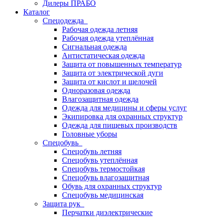
Дилеры ПРАБО
Каталог
Спецодежда
Рабочая одежда летняя
Рабочая одежда утеплённая
Сигнальная одежда
Антистатическая одежда
Защита от повышенных температур
Защита от электрической дуги
Защита от кислот и щелочей
Одноразовая одежда
Влагозащитная одежда
Одежда для медицины и сферы услуг
Экипировка для охранных структур
Одежда для пищевых производств
Головные уборы
Спецобувь
Спецобувь летняя
Спецобувь утеплённая
Спецобувь термостойкая
Спецобувь влагозащитная
Обувь для охранных структур
Спецобувь медицинская
Защита рук
Перчатки диэлектрические