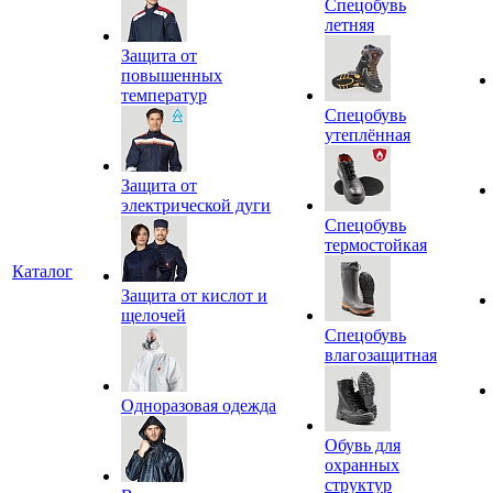
Спецобувь
летняя
Защита от
повышенных
температур
Спецобувь
утеплённая
Защита от
электрической дуги
Спецобувь
термостойкая
Каталог
Защита от кислот и
щелочей
Спецобувь
влагозащитная
Одноразовая одежда
Обувь для
охранных
структур