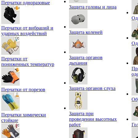
Перчатки одноразовые
Защита головы и лица
Од
Перчатки от вибраций и
Защита коленей
ударных воздействий
Од
Защита органов
Перчатки от
дыхания
пониженных температур
Пр
од
Защита органов слуха
Перчатки от порезов
Об
Защита при
Перчатки химически
проведении высотных
стойкие
работ
Го