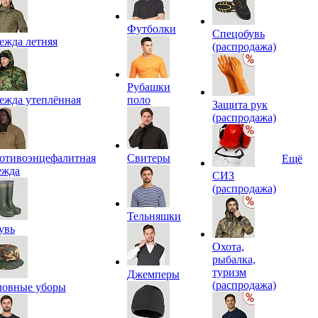
Футболки
Спецобувь
ежда летняя
(распродажа)
Рубашки
ежда утеплённая
поло
Защита рук
(распродажа)
отивоэнцефалитная
Свитеры
Ещё
ежда
СИЗ
(распродажа)
Тельняшки
увь
Охота,
рыбалка,
туризм
Джемперы
(распродажа)
ловные уборы