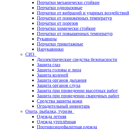
Перчатки механически стойкие
Перчатки одноразовые
Перчатки от вибраций и ударных воздействи
Перчатки от пониженных температур
Перчатки от порезов
Перчатки химически стойкие
Перчатки от повышенных температур
Рукавицы
Перчатки трикотажные
Нарукавники
СИЗ
Диэлектрические средства безопасности
Защита глаз
Защита головы и лица
Защита коленей
Защита органов дыхания
Защита органов слуха
Защита при проведении высотных работ
Защита при проведении сварочных работ
Средства защиты кожи
Оградительный инвентарь
Охота, рыбалка, туризм
Одежда летняя
Одежда утеплённая
Противоэнцефалитная одежда