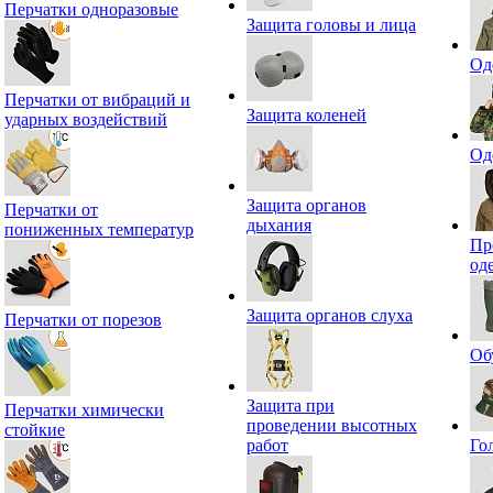
Перчатки одноразовые
Защита головы и лица
Од
Перчатки от вибраций и
Защита коленей
ударных воздействий
Од
Защита органов
Перчатки от
дыхания
пониженных температур
Пр
од
Защита органов слуха
Перчатки от порезов
Об
Защита при
Перчатки химически
проведении высотных
стойкие
работ
Го