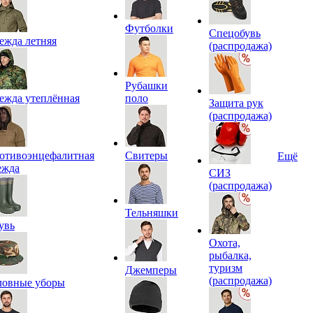
Футболки
Спецобувь
ежда летняя
(распродажа)
Рубашки
ежда утеплённая
поло
Защита рук
(распродажа)
отивоэнцефалитная
Свитеры
Ещё
ежда
СИЗ
(распродажа)
Тельняшки
увь
Охота,
рыбалка,
туризм
Джемперы
(распродажа)
ловные уборы