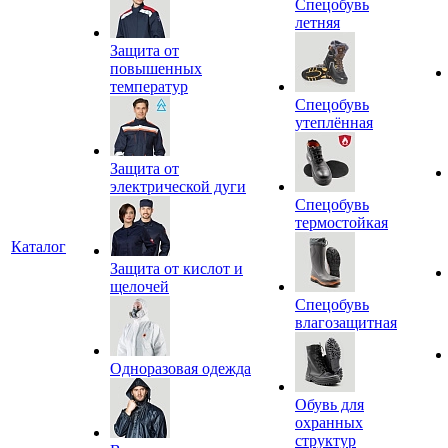
Спецобувь
летняя
Защита от
повышенных
температур
Спецобувь
утеплённая
Защита от
электрической дуги
Спецобувь
термостойкая
Каталог
Защита от кислот и
щелочей
Спецобувь
влагозащитная
Одноразовая одежда
Обувь для
охранных
структур