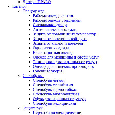
Дилеры ПРАБО
Каталог
Спецодежда
Рабочая одежда летняя
Рабочая одежда утеплённая
Сигнальная одежда
Антистатическая одежда
Защита от повышенных температур
Защита от электрической дуги
Защита от кислот и щелочей
Одноразовая одежда
Влагозащитная одежда
Одежда для медицины и сферы услуг
Экипировка для охранных структур
Одежда для пищевых производств
Головные уборы
Спецобувь
Спецобувь летняя
Спецобувь утеплённая
Спецобувь термостойкая
Спецобувь влагозащитная
Обувь для охранных структур
Спецобувь медицинская
Защита рук
Перчатки диэлектрические