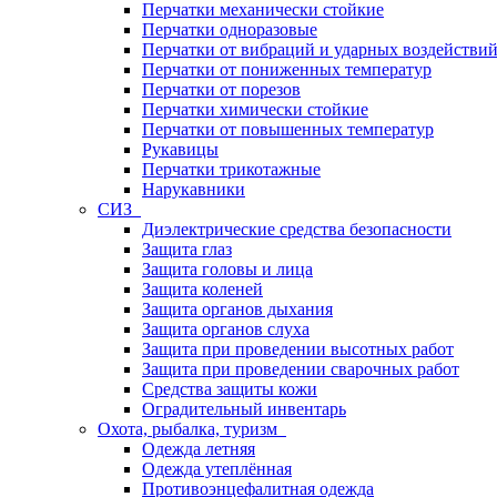
Перчатки механически стойкие
Перчатки одноразовые
Перчатки от вибраций и ударных воздействи
Перчатки от пониженных температур
Перчатки от порезов
Перчатки химически стойкие
Перчатки от повышенных температур
Рукавицы
Перчатки трикотажные
Нарукавники
СИЗ
Диэлектрические средства безопасности
Защита глаз
Защита головы и лица
Защита коленей
Защита органов дыхания
Защита органов слуха
Защита при проведении высотных работ
Защита при проведении сварочных работ
Средства защиты кожи
Оградительный инвентарь
Охота, рыбалка, туризм
Одежда летняя
Одежда утеплённая
Противоэнцефалитная одежда