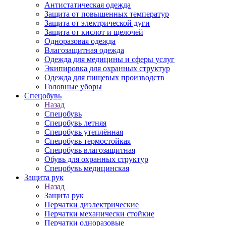
Антистатическая одежда
Защита от повышенных температур
Защита от электрической дуги
Защита от кислот и щелочей
Одноразовая одежда
Влагозащитная одежда
Одежда для медицины и сферы услуг
Экипировка для охранных структур
Одежда для пищевых производств
Головные уборы
Спецобувь
Назад
Спецобувь
Спецобувь летняя
Спецобувь утеплённая
Спецобувь термостойкая
Спецобувь влагозащитная
Обувь для охранных структур
Спецобувь медицинская
Защита рук
Назад
Защита рук
Перчатки диэлектрические
Перчатки механически стойкие
Перчатки одноразовые