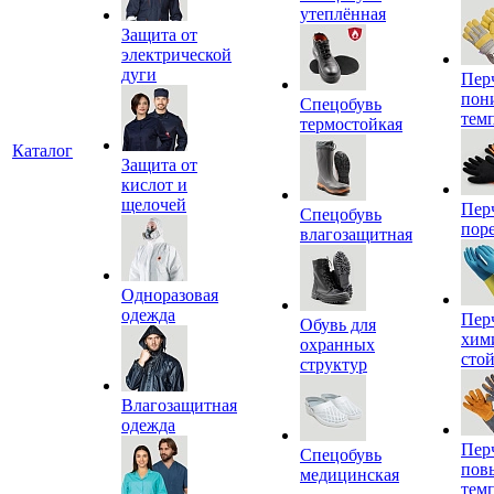
утеплённая
Защита от
электрической
дуги
Пер
пон
Спецобувь
тем
термостойкая
Каталог
Защита от
кислот и
щелочей
Пер
Спецобувь
пор
влагозащитная
Одноразовая
одежда
Пер
Обувь для
хим
охранных
сто
структур
Влагозащитная
одежда
Пер
Спецобувь
пов
медицинская
тем