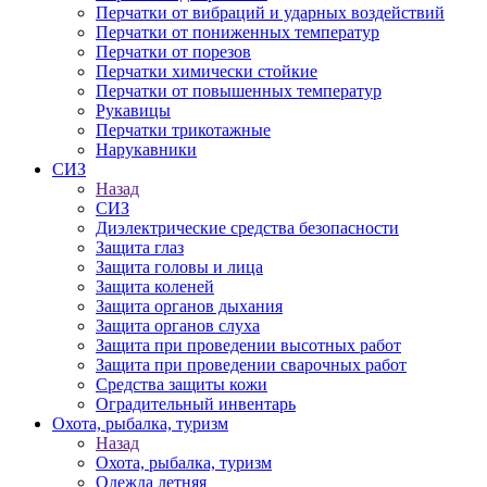
Перчатки от вибраций и ударных воздействий
Перчатки от пониженных температур
Перчатки от порезов
Перчатки химически стойкие
Перчатки от повышенных температур
Рукавицы
Перчатки трикотажные
Нарукавники
СИЗ
Назад
СИЗ
Диэлектрические средства безопасности
Защита глаз
Защита головы и лица
Защита коленей
Защита органов дыхания
Защита органов слуха
Защита при проведении высотных работ
Защита при проведении сварочных работ
Средства защиты кожи
Оградительный инвентарь
Охота, рыбалка, туризм
Назад
Охота, рыбалка, туризм
Одежда летняя