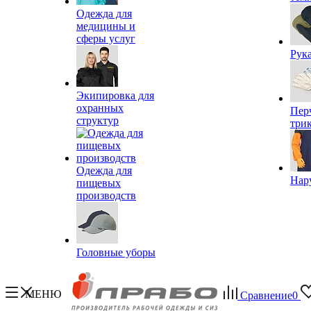
Одежда для
медицины и
сферы услуг
Рук
Экипировка для
охранных
Пер
структур
три
Одежда для
Нар
пищевых
производств
Головные уборы
МЕНЮ
Сравнение
0