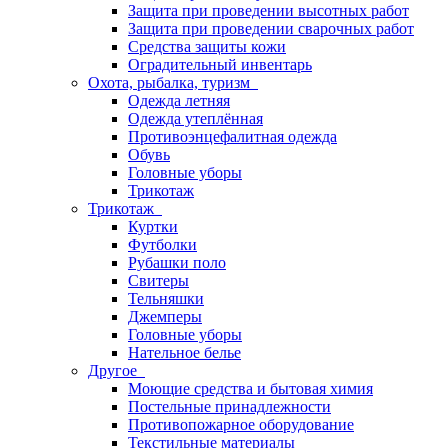
Защита при проведении высотных работ
Защита при проведении сварочных работ
Средства защиты кожи
Оградительный инвентарь
Охота, рыбалка, туризм
Одежда летняя
Одежда утеплённая
Противоэнцефалитная одежда
Обувь
Головные уборы
Трикотаж
Трикотаж
Куртки
Футболки
Рубашки поло
Свитеры
Тельняшки
Джемперы
Головные уборы
Нательное белье
Другое
Моющие средства и бытовая химия
Постельные принадлежности
Противопожарное оборудование
Текстильные материалы