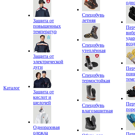
одн
Спецобувь
летняя
Защита от
повышенных
Пер
температур
виб
уда
воз
Спецобувь
утеплённая
Защита от
электрической
дуги
Пер
пон
Спецобувь
тем
термостойкая
Каталог
Защита от
кислот и
щелочей
Пер
Спецобувь
пор
влагозащитная
Одноразовая
одежда
Пер