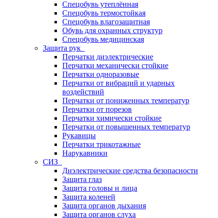
Спецобувь утеплённая
Спецобувь термостойкая
Спецобувь влагозащитная
Обувь для охранных структур
Спецобувь медицинская
Защита рук
Перчатки диэлектрические
Перчатки механически стойкие
Перчатки одноразовые
Перчатки от вибраций и ударных
воздействий
Перчатки от пониженных температур
Перчатки от порезов
Перчатки химически стойкие
Перчатки от повышенных температур
Рукавицы
Перчатки трикотажные
Нарукавники
СИЗ
Диэлектрические средства безопасности
Защита глаз
Защита головы и лица
Защита коленей
Защита органов дыхания
Защита органов слуха