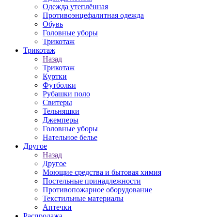
Одежда утеплённая
Противоэнцефалитная одежда
Обувь
Головные уборы
Трикотаж
Трикотаж
Назад
Трикотаж
Куртки
Футболки
Рубашки поло
Свитеры
Тельняшки
Джемперы
Головные уборы
Нательное белье
Другое
Назад
Другое
Моющие средства и бытовая химия
Постельные принадлежности
Противопожарное оборудование
Текстильные материалы
Аптечки
Распродажа