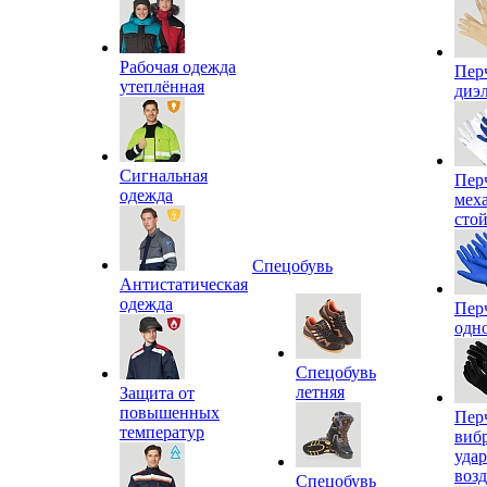
Рабочая одежда
Пер
утеплённая
диэ
Сигнальная
Пер
одежда
мех
сто
Спецобувь
Антистатическая
одежда
Пер
одн
Спецобувь
летняя
Защита от
повышенных
Пер
температур
виб
уда
воз
Спецобувь