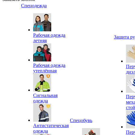
Спецодежда
Рабочая одежда
Защита р
летняя
Рабочая одежда
Пер
утеплённая
диэ
Сигнальная
Пер
одежда
мех
сто
Спецобувь
Антистатическая
одежда
Пер