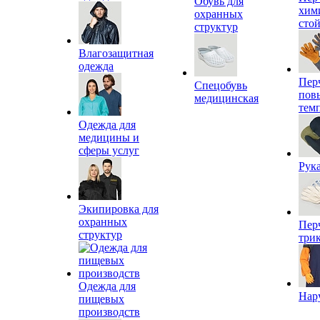
Обувь для
хим
охранных
сто
структур
Влагозащитная
одежда
Пер
Спецобувь
пов
медицинская
тем
Одежда для
медицины и
сферы услуг
Рук
Экипировка для
охранных
Пер
структур
три
Одежда для
Нар
пищевых
производств