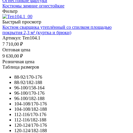
Огнестойкие фартуки
Костюмы зимние огнестойкие
Фильтр
Быстрый просмотр
Костюм сварщика утеплённый со спилком площадью
покрытия 2,3 м² (куртка и брюки)
Артикул: Теп104.1
7 710,00
₽
Оптовая цена
9 630,00
₽
Розничная цена
Таблица размеров
88-92/170-176
88-92/182-188
96-100/158-164
96-100/170-176
96-100/182-188
104-108/170-176
104-108/182-188
112-116/170-176
112-116/182-188
120-124/170-176
120-124/182-188