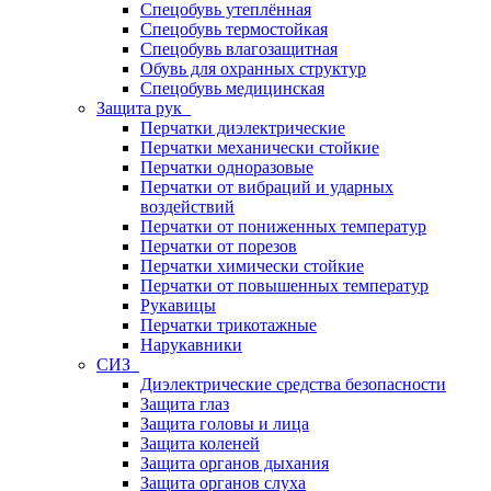
Спецобувь утеплённая
Спецобувь термостойкая
Спецобувь влагозащитная
Обувь для охранных структур
Спецобувь медицинская
Защита рук
Перчатки диэлектрические
Перчатки механически стойкие
Перчатки одноразовые
Перчатки от вибраций и ударных
воздействий
Перчатки от пониженных температур
Перчатки от порезов
Перчатки химически стойкие
Перчатки от повышенных температур
Рукавицы
Перчатки трикотажные
Нарукавники
СИЗ
Диэлектрические средства безопасности
Защита глаз
Защита головы и лица
Защита коленей
Защита органов дыхания
Защита органов слуха