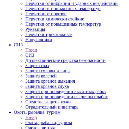
Перчатки от вибраций и ударных воздействий
Перчатки от пониженных температур
Перчатки от порезов
Перчатки химически стойкие
Перчатки от повышенных температур
Рукавицы
Перчатки трикотажные
Нарукавники
СИЗ
Назад
СИЗ
Диэлектрические средства безопасности
Защита глаз
Защита головы и лица
Защита коленей
Защита органов дыхания
Защита органов слуха
Защита при проведении высотных работ
Защита при проведении сварочных работ
Средства защиты кожи
Оградительный инвентарь
Охота, рыбалка, туризм
Назад
Охота, рыбалка, туризм
Одежда летняя