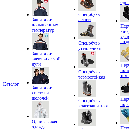
одн
Спецобувь
летняя
Защита от
повышенных
Пер
температур
виб
уда
воз
Спецобувь
утеплённая
Защита от
электрической
дуги
Пер
пон
Спецобувь
тем
термостойкая
Каталог
Защита от
кислот и
щелочей
Пер
Спецобувь
пор
влагозащитная
Одноразовая
одежда
Пер