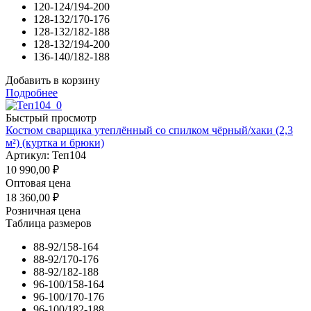
120-124/194-200
128-132/170-176
128-132/182-188
128-132/194-200
136-140/182-188
Добавить в корзину
Подробнее
Быстрый просмотр
Костюм сварщика утеплённый со спилком чёрный/хаки (2,3
м²) (куртка и брюки)
Артикул: Теп104
10 990,00
₽
Оптовая цена
18 360,00
₽
Розничная цена
Таблица размеров
88-92/158-164
88-92/170-176
88-92/182-188
96-100/158-164
96-100/170-176
96-100/182-188