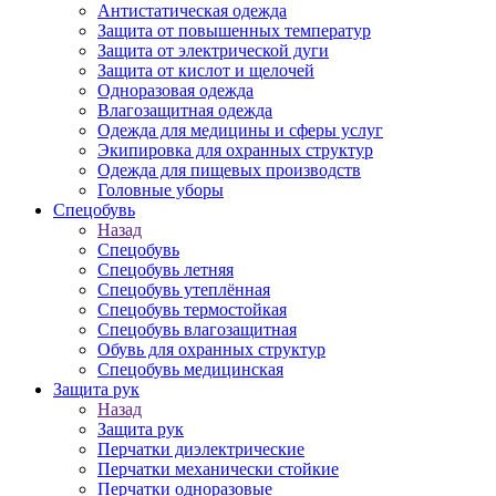
Антистатическая одежда
Защита от повышенных температур
Защита от электрической дуги
Защита от кислот и щелочей
Одноразовая одежда
Влагозащитная одежда
Одежда для медицины и сферы услуг
Экипировка для охранных структур
Одежда для пищевых производств
Головные уборы
Спецобувь
Назад
Спецобувь
Спецобувь летняя
Спецобувь утеплённая
Спецобувь термостойкая
Спецобувь влагозащитная
Обувь для охранных структур
Спецобувь медицинская
Защита рук
Назад
Защита рук
Перчатки диэлектрические
Перчатки механически стойкие
Перчатки одноразовые