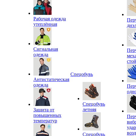
Рабочая одежда
Пер
утеплённая
диэ
Сигнальная
Пер
одежда
мех
сто
Спецобувь
Антистатическая
одежда
Пер
одн
Спецобувь
летняя
Защита от
повышенных
Пер
температур
виб
уда
воз
Спецобувь