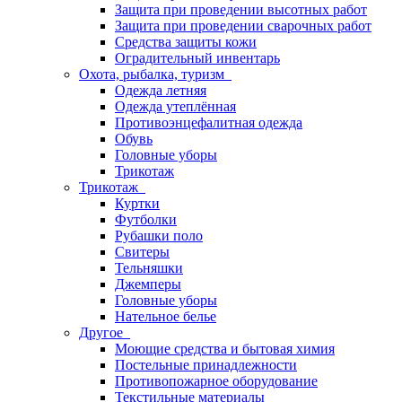
Защита при проведении высотных работ
Защита при проведении сварочных работ
Средства защиты кожи
Оградительный инвентарь
Охота, рыбалка, туризм
Одежда летняя
Одежда утеплённая
Противоэнцефалитная одежда
Обувь
Головные уборы
Трикотаж
Трикотаж
Куртки
Футболки
Рубашки поло
Свитеры
Тельняшки
Джемперы
Головные уборы
Нательное белье
Другое
Моющие средства и бытовая химия
Постельные принадлежности
Противопожарное оборудование
Текстильные материалы