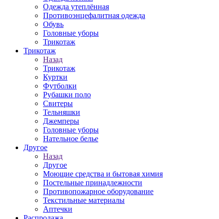
Одежда утеплённая
Противоэнцефалитная одежда
Обувь
Головные уборы
Трикотаж
Трикотаж
Назад
Трикотаж
Куртки
Футболки
Рубашки поло
Свитеры
Тельняшки
Джемперы
Головные уборы
Нательное белье
Другое
Назад
Другое
Моющие средства и бытовая химия
Постельные принадлежности
Противопожарное оборудование
Текстильные материалы
Аптечки
Распродажа