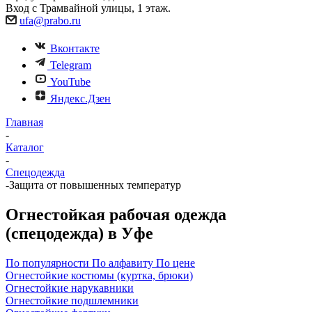
Вход с Трамвайной улицы, 1 этаж.
ufa@prabo.ru
Вконтакте
Telegram
YouTube
Яндекс.Дзен
Главная
-
Каталог
-
Спецодежда
-
Защита от повышенных температур
Огнестойкая рабочая одежда
(спецодежда) в Уфе
По популярности
По алфавиту
По цене
Огнестойкие костюмы (куртка, брюки)
Огнестойкие нарукавники
Огнестойкие подшлемники