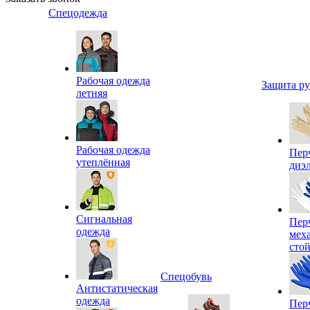
Спецодежда
Рабочая одежда
Защита р
летняя
Рабочая одежда
Пер
утеплённая
диэ
Сигнальная
Пер
одежда
мех
сто
Спецобувь
Антистатическая
одежда
Пер