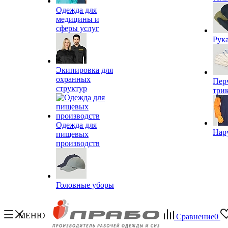
Одежда для
медицины и
сферы услуг
Рук
Экипировка для
охранных
Пер
структур
три
Одежда для
Нар
пищевых
производств
Головные уборы
МЕНЮ
Сравнение
0