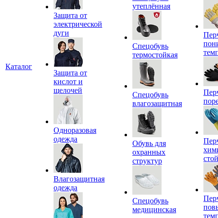
утеплённая
Защита от
электрической
дуги
Пер
пон
Спецобувь
тем
термостойкая
Каталог
Защита от
кислот и
щелочей
Пер
Спецобувь
пор
влагозащитная
Одноразовая
одежда
Пер
Обувь для
хим
охранных
сто
структур
Влагозащитная
одежда
Пер
Спецобувь
пов
медицинская
тем