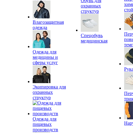
Обувь для
хим
охранных
сто
структур
Влагозащитная
одежда
Пер
Спецобувь
пов
медицинская
тем
Одежда для
медицины и
сферы услуг
Рук
Экипировка для
охранных
Пер
структур
три
Одежда для
Нар
пищевых
производств