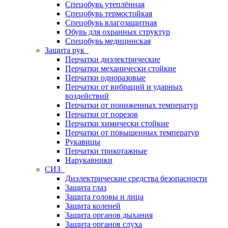
Спецобувь утеплённая
Спецобувь термостойкая
Спецобувь влагозащитная
Обувь для охранных структур
Спецобувь медицинская
Защита рук
Перчатки диэлектрические
Перчатки механически стойкие
Перчатки одноразовые
Перчатки от вибраций и ударных
воздействий
Перчатки от пониженных температур
Перчатки от порезов
Перчатки химически стойкие
Перчатки от повышенных температур
Рукавицы
Перчатки трикотажные
Нарукавники
СИЗ
Диэлектрические средства безопасности
Защита глаз
Защита головы и лица
Защита коленей
Защита органов дыхания
Защита органов слуха