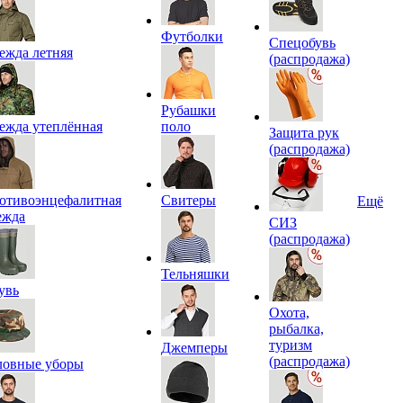
Футболки
Спецобувь
ежда летняя
(распродажа)
Рубашки
ежда утеплённая
поло
Защита рук
(распродажа)
отивоэнцефалитная
Свитеры
Ещё
ежда
СИЗ
(распродажа)
Тельняшки
увь
Охота,
рыбалка,
туризм
Джемперы
(распродажа)
ловные уборы