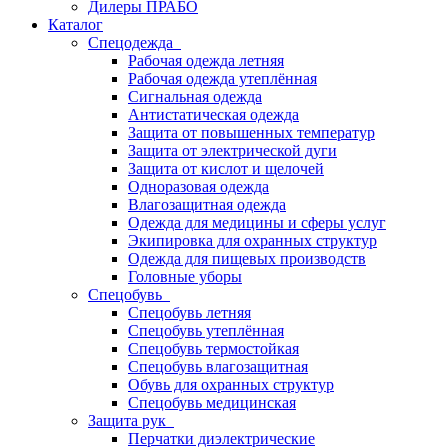
Дилеры ПРАБО
Каталог
Спецодежда
Рабочая одежда летняя
Рабочая одежда утеплённая
Сигнальная одежда
Антистатическая одежда
Защита от повышенных температур
Защита от электрической дуги
Защита от кислот и щелочей
Одноразовая одежда
Влагозащитная одежда
Одежда для медицины и сферы услуг
Экипировка для охранных структур
Одежда для пищевых производств
Головные уборы
Спецобувь
Спецобувь летняя
Спецобувь утеплённая
Спецобувь термостойкая
Спецобувь влагозащитная
Обувь для охранных структур
Спецобувь медицинская
Защита рук
Перчатки диэлектрические