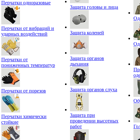
Перчатки одноразовые
Защита головы и лица
Од
Перчатки от вибраций и
Защита коленей
ударных воздействий
Од
Защита органов
Перчатки от
дыхания
пониженных температур
Пр
од
Защита органов слуха
Перчатки от порезов
Об
Защита при
Перчатки химически
проведении высотных
стойкие
работ
Го