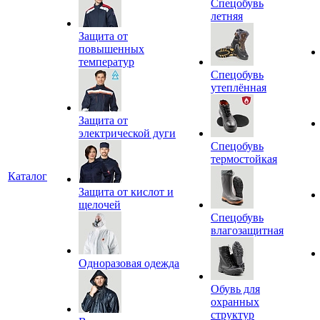
Спецобувь
летняя
Защита от
повышенных
температур
Спецобувь
утеплённая
Защита от
электрической дуги
Спецобувь
термостойкая
Каталог
Защита от кислот и
щелочей
Спецобувь
влагозащитная
Одноразовая одежда
Обувь для
охранных
структур