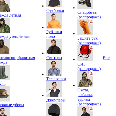
Футболки
Спецобувь
ежда летняя
(распродажа)
Рубашки
ежда утеплённая
поло
Защита рук
(распродажа)
отивоэнцефалитная
Свитеры
Ещё
ежда
СИЗ
(распродажа)
Тельняшки
увь
Охота,
рыбалка,
туризм
Джемперы
(распродажа)
ловные уборы