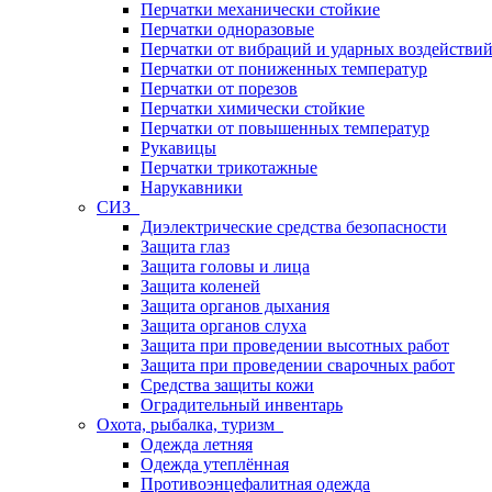
Перчатки механически стойкие
Перчатки одноразовые
Перчатки от вибраций и ударных воздействи
Перчатки от пониженных температур
Перчатки от порезов
Перчатки химически стойкие
Перчатки от повышенных температур
Рукавицы
Перчатки трикотажные
Нарукавники
СИЗ
Диэлектрические средства безопасности
Защита глаз
Защита головы и лица
Защита коленей
Защита органов дыхания
Защита органов слуха
Защита при проведении высотных работ
Защита при проведении сварочных работ
Средства защиты кожи
Оградительный инвентарь
Охота, рыбалка, туризм
Одежда летняя
Одежда утеплённая
Противоэнцефалитная одежда