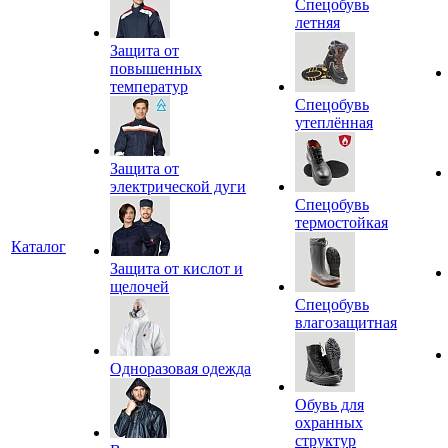
Спецобувь
летняя
Защита от
повышенных
температур
Спецобувь
утеплённая
Защита от
электрической дуги
Спецобувь
термостойкая
Каталог
Защита от кислот и
щелочей
Спецобувь
влагозащитная
Одноразовая одежда
Обувь для
охранных
структур