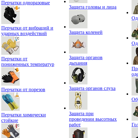
Перчатки одноразовые
Защита головы и лица
Од
Перчатки от вибраций и
Защита коленей
ударных воздействий
Од
Защита органов
Перчатки от
дыхания
пониженных температур
Пр
од
Защита органов слуха
Перчатки от порезов
Об
Защита при
Перчатки химически
проведении высотных
стойкие
работ
Го