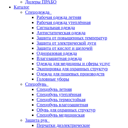
Дилеры ПРАБО
Каталог
Спецодежда
Рабочая одежда летняя
Рабочая одежда утеплённая
Сигнальная одежда
Антистатическая одежда
Защита от повышенных температур
Защита от электрической дуги
Защита от кислот и щелочей
Одноразовая одежда
Влагозащитная одежда
Одежда для медицины и сферы услуг
Экипировка для охранных структур
Одежда для пищевых производств
Головные уборы
Спецобувь
Спецобувь летняя
Спецобувь утеплённая
Спецобувь термостойкая
Спецобувь влагозащитная
Обувь для охранных структур
Спецобувь медицинская
Защита рук
Перчатки диэлектрические