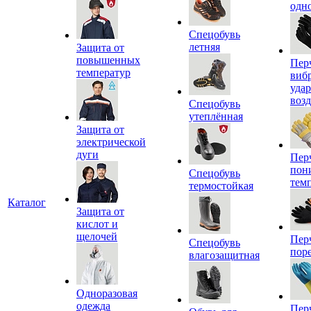
одн
Спецобувь
летняя
Защита от
повышенных
Пер
температур
виб
уда
воз
Спецобувь
утеплённая
Защита от
электрической
дуги
Пер
пон
Спецобувь
тем
термостойкая
Каталог
Защита от
кислот и
щелочей
Пер
Спецобувь
пор
влагозащитная
Одноразовая
одежда
Пер