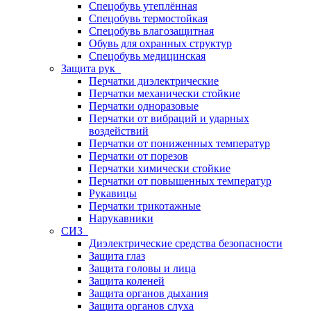
Спецобувь утеплённая
Спецобувь термостойкая
Спецобувь влагозащитная
Обувь для охранных структур
Спецобувь медицинская
Защита рук
Перчатки диэлектрические
Перчатки механически стойкие
Перчатки одноразовые
Перчатки от вибраций и ударных
воздействий
Перчатки от пониженных температур
Перчатки от порезов
Перчатки химически стойкие
Перчатки от повышенных температур
Рукавицы
Перчатки трикотажные
Нарукавники
СИЗ
Диэлектрические средства безопасности
Защита глаз
Защита головы и лица
Защита коленей
Защита органов дыхания
Защита органов слуха