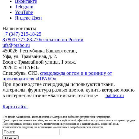
Вконтакте
Telegram
YouTube
Яндекс.Дзен
Наши контакты
+7 (347) 215-18-25
8 (800) 777-83-77
Бесплатно по России
ufa@prabo.ru
450026, Республика Башкортостан,
Уфа, ул. Трамвайная, д. 2.
Вход с Трамвайной улицы, 1 этаж.
2026 © «ПРАБО»
Спецобувь, СИЗ,
спецодежда оптом и в розницу от
производителя «ПРАБО»
При производстве спецодежды используются ткани,
материалы, фурнитура разных цветов, купить которые можно
в интернет-магазине «Балтийский текстиль» —
balttex.ru
Карта сайта
Все права защищены. Использование материалов сайта без разрешения запрещено.
Цены, представленные на сайте, не являются публичной офертой и могут отличаться от цены продаж.
Производитель вправе вносить незначительные изменения в конструкцию, внешний вид,
комплектность изделий, не влияющие на основные потребительские свойства.
Найти