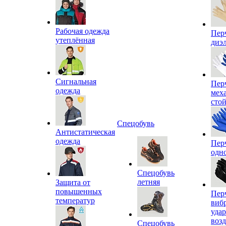
Рабочая одежда
Пер
утеплённая
диэ
Сигнальная
Пер
одежда
мех
сто
Спецобувь
Антистатическая
одежда
Пер
одн
Спецобувь
летняя
Защита от
повышенных
Пер
температур
виб
уда
воз
Спецобувь