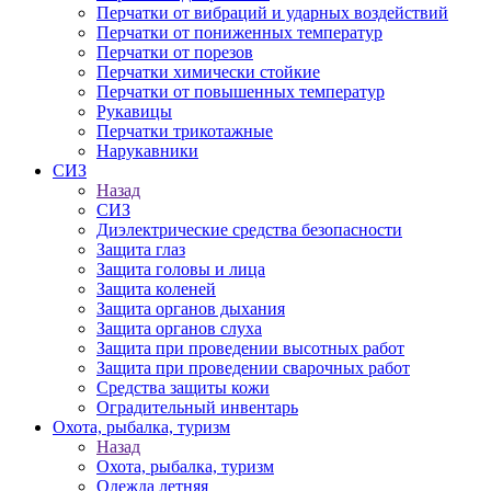
Перчатки от вибраций и ударных воздействий
Перчатки от пониженных температур
Перчатки от порезов
Перчатки химически стойкие
Перчатки от повышенных температур
Рукавицы
Перчатки трикотажные
Нарукавники
СИЗ
Назад
СИЗ
Диэлектрические средства безопасности
Защита глаз
Защита головы и лица
Защита коленей
Защита органов дыхания
Защита органов слуха
Защита при проведении высотных работ
Защита при проведении сварочных работ
Средства защиты кожи
Оградительный инвентарь
Охота, рыбалка, туризм
Назад
Охота, рыбалка, туризм
Одежда летняя