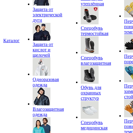
утеплённая
Защита от
электрической
дуги
Пер
пон
Спецобувь
тем
термостойкая
Каталог
Защита от
кислот и
щелочей
Пер
Спецобувь
пор
влагозащитная
Одноразовая
одежда
Пер
Обувь для
хим
охранных
сто
структур
Влагозащитная
одежда
Пер
Спецобувь
пов
медицинская
тем