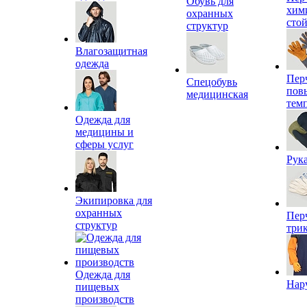
Обувь для
хим
охранных
сто
структур
Влагозащитная
одежда
Пер
Спецобувь
пов
медицинская
тем
Одежда для
медицины и
сферы услуг
Рук
Экипировка для
охранных
Пер
структур
три
Одежда для
Нар
пищевых
производств