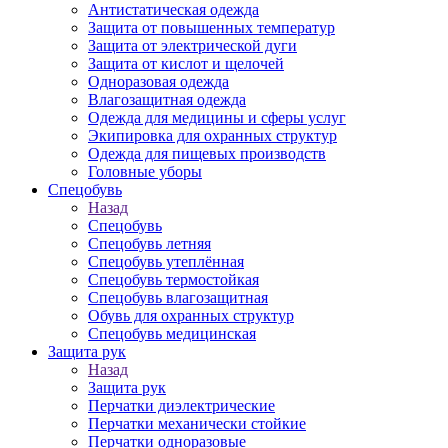
Антистатическая одежда
Защита от повышенных температур
Защита от электрической дуги
Защита от кислот и щелочей
Одноразовая одежда
Влагозащитная одежда
Одежда для медицины и сферы услуг
Экипировка для охранных структур
Одежда для пищевых производств
Головные уборы
Спецобувь
Назад
Спецобувь
Спецобувь летняя
Спецобувь утеплённая
Спецобувь термостойкая
Спецобувь влагозащитная
Обувь для охранных структур
Спецобувь медицинская
Защита рук
Назад
Защита рук
Перчатки диэлектрические
Перчатки механически стойкие
Перчатки одноразовые