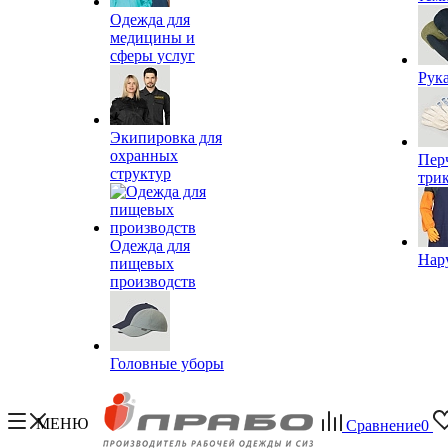
Одежда для
медицины и
сферы услуг
Рук
Экипировка для
охранных
Пер
структур
три
Одежда для
Нар
пищевых
производств
Головные уборы
МЕНЮ
Сравнение
0