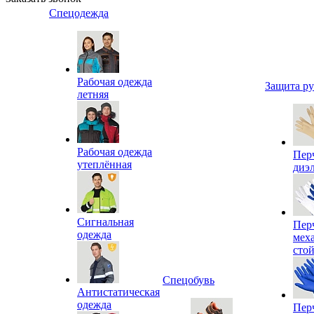
Спецодежда
Рабочая одежда
Защита р
летняя
Рабочая одежда
Пер
утеплённая
диэ
Сигнальная
Пер
одежда
мех
сто
Спецобувь
Антистатическая
одежда
Пер