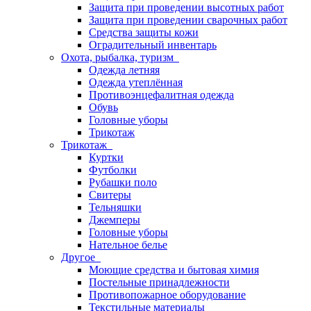
Защита при проведении высотных работ
Защита при проведении сварочных работ
Средства защиты кожи
Оградительный инвентарь
Охота, рыбалка, туризм
Одежда летняя
Одежда утеплённая
Противоэнцефалитная одежда
Обувь
Головные уборы
Трикотаж
Трикотаж
Куртки
Футболки
Рубашки поло
Свитеры
Тельняшки
Джемперы
Головные уборы
Нательное белье
Другое
Моющие средства и бытовая химия
Постельные принадлежности
Противопожарное оборудование
Текстильные материалы