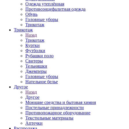
Одежда утеплённая
Противоэнцефалитная одежда
Обувь
Головные уборы
Трикотаж
Трикотаж
Назад
Трикотаж
Куртки
Футболки
Рубашки поло
Свитеры
Тельняшки
Джемперы
Головные уборы
Нательное белье
Другое
Назад
Другое
Моющие средства и бытовая химия
Постельные принадлежности
Противопожарное оборудование
Текстильные материалы
Аптечки
Распродажа