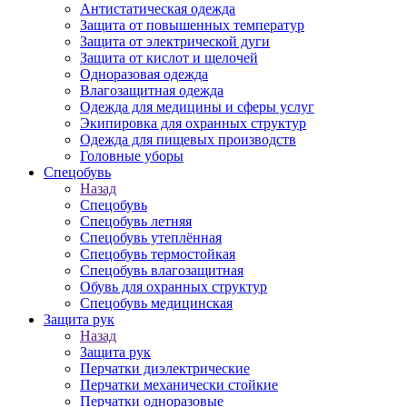
Антистатическая одежда
Защита от повышенных температур
Защита от электрической дуги
Защита от кислот и щелочей
Одноразовая одежда
Влагозащитная одежда
Одежда для медицины и сферы услуг
Экипировка для охранных структур
Одежда для пищевых производств
Головные уборы
Спецобувь
Назад
Спецобувь
Спецобувь летняя
Спецобувь утеплённая
Спецобувь термостойкая
Спецобувь влагозащитная
Обувь для охранных структур
Спецобувь медицинская
Защита рук
Назад
Защита рук
Перчатки диэлектрические
Перчатки механически стойкие
Перчатки одноразовые