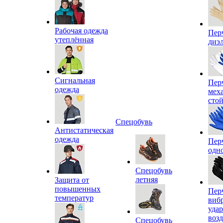
Рабочая одежда
Пер
утеплённая
диэ
Сигнальная
Пер
одежда
мех
сто
Спецобувь
Антистатическая
одежда
Пер
одн
Спецобувь
летняя
Защита от
повышенных
Пер
температур
виб
уда
воз
Спецобувь