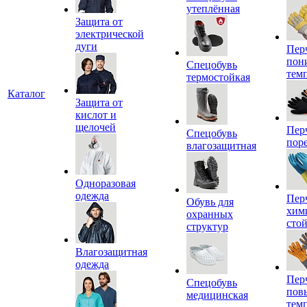
утеплённая
Защита от
электрической
дуги
Пер
пон
Спецобувь
тем
термостойкая
Каталог
Защита от
кислот и
щелочей
Пер
Спецобувь
пор
влагозащитная
Одноразовая
одежда
Пер
Обувь для
хим
охранных
сто
структур
Влагозащитная
одежда
Пер
Спецобувь
пов
медицинская
тем