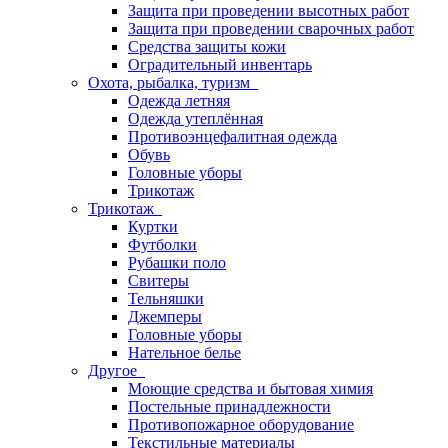
Защита при проведении высотных работ
Защита при проведении сварочных работ
Средства защиты кожи
Оградительный инвентарь
Охота, рыбалка, туризм
Одежда летняя
Одежда утеплённая
Противоэнцефалитная одежда
Обувь
Головные уборы
Трикотаж
Трикотаж
Куртки
Футболки
Рубашки поло
Свитеры
Тельняшки
Джемперы
Головные уборы
Нательное белье
Другое
Моющие средства и бытовая химия
Постельные принадлежности
Противопожарное оборудование
Текстильные материалы