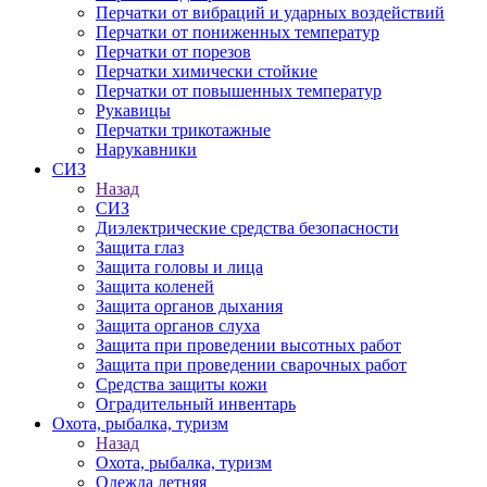
Перчатки от вибраций и ударных воздействий
Перчатки от пониженных температур
Перчатки от порезов
Перчатки химически стойкие
Перчатки от повышенных температур
Рукавицы
Перчатки трикотажные
Нарукавники
СИЗ
Назад
СИЗ
Диэлектрические средства безопасности
Защита глаз
Защита головы и лица
Защита коленей
Защита органов дыхания
Защита органов слуха
Защита при проведении высотных работ
Защита при проведении сварочных работ
Средства защиты кожи
Оградительный инвентарь
Охота, рыбалка, туризм
Назад
Охота, рыбалка, туризм
Одежда летняя