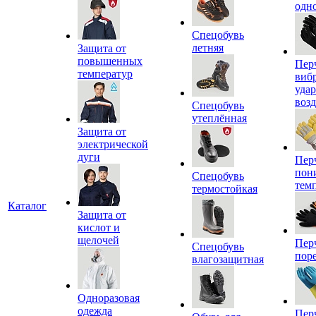
одн
Спецобувь
летняя
Защита от
повышенных
Пер
температур
виб
уда
воз
Спецобувь
утеплённая
Защита от
электрической
дуги
Пер
пон
Спецобувь
тем
термостойкая
Каталог
Защита от
кислот и
щелочей
Пер
Спецобувь
пор
влагозащитная
Одноразовая
одежда
Пер