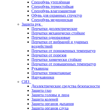
Спецобувь утеплённая
Спецобувь термостойкая
Спецобувь влагозащитная
Обувь для охранных структур
Спецобувь медицинская
Защита рук
Перчатки диэлектрические
Перчатки механически стойкие
Перчатки одноразовые
Перчатки от вибраций и ударных
воздействий
Перчатки от пониженных температур
Перчатки от порезов
Перчатки химически стойкие
Перчатки от повышенных температур
Рукавицы
Перчатки трикотажные
Нарукавники
СИЗ
Диэлектрические средства безопасности
Защита глаз
Защита головы и лица
Защита коленей
Защита органов дыхания
Защита органов слуха