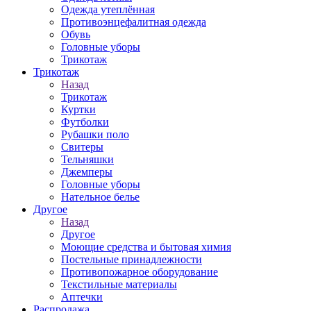
Одежда утеплённая
Противоэнцефалитная одежда
Обувь
Головные уборы
Трикотаж
Трикотаж
Назад
Трикотаж
Куртки
Футболки
Рубашки поло
Свитеры
Тельняшки
Джемперы
Головные уборы
Нательное белье
Другое
Назад
Другое
Моющие средства и бытовая химия
Постельные принадлежности
Противопожарное оборудование
Текстильные материалы
Аптечки
Распродажа