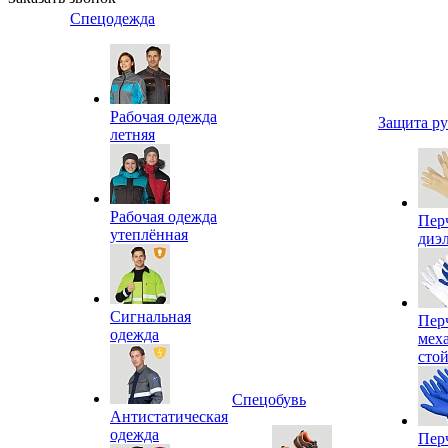
Спецодежда
Рабочая одежда
Защита р
летняя
Рабочая одежда
Пер
утеплённая
диэ
Сигнальная
Пер
одежда
мех
сто
Спецобувь
Антистатическая
одежда
Пер