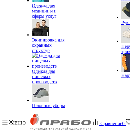
Одежда для
медицины и
сферы услуг
Рук
Экипировка для
охранных
Пер
структур
три
Одежда для
Нар
пищевых
производств
Головные уборы
МЕНЮ
Сравнение
0