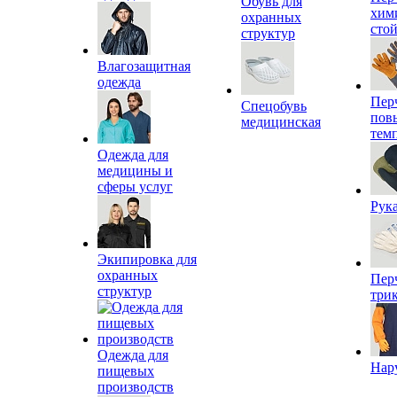
Обувь для
хим
охранных
сто
структур
Влагозащитная
одежда
Пер
Спецобувь
пов
медицинская
тем
Одежда для
медицины и
сферы услуг
Рук
Экипировка для
охранных
Пер
структур
три
Одежда для
Нар
пищевых
производств