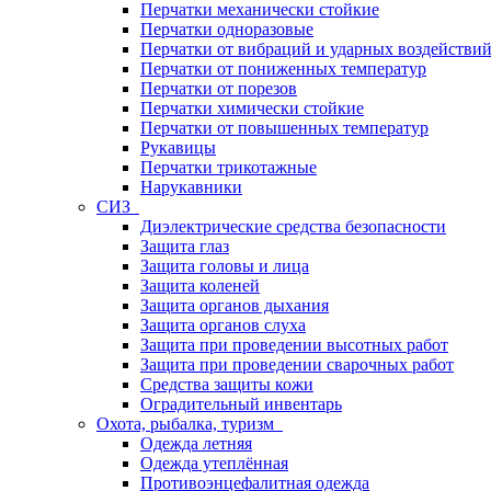
Перчатки механически стойкие
Перчатки одноразовые
Перчатки от вибраций и ударных воздействи
Перчатки от пониженных температур
Перчатки от порезов
Перчатки химически стойкие
Перчатки от повышенных температур
Рукавицы
Перчатки трикотажные
Нарукавники
СИЗ
Диэлектрические средства безопасности
Защита глаз
Защита головы и лица
Защита коленей
Защита органов дыхания
Защита органов слуха
Защита при проведении высотных работ
Защита при проведении сварочных работ
Средства защиты кожи
Оградительный инвентарь
Охота, рыбалка, туризм
Одежда летняя
Одежда утеплённая
Противоэнцефалитная одежда