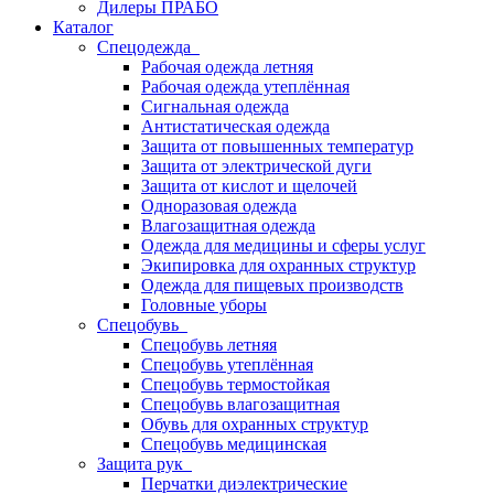
Дилеры ПРАБО
Каталог
Спецодежда
Рабочая одежда летняя
Рабочая одежда утеплённая
Сигнальная одежда
Антистатическая одежда
Защита от повышенных температур
Защита от электрической дуги
Защита от кислот и щелочей
Одноразовая одежда
Влагозащитная одежда
Одежда для медицины и сферы услуг
Экипировка для охранных структур
Одежда для пищевых производств
Головные уборы
Спецобувь
Спецобувь летняя
Спецобувь утеплённая
Спецобувь термостойкая
Спецобувь влагозащитная
Обувь для охранных структур
Спецобувь медицинская
Защита рук
Перчатки диэлектрические