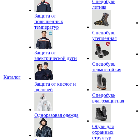
Спецобувь
летняя
Защита от
повышенных
температур
Спецобувь
утеплённая
Защита от
электрической дуги
Спецобувь
термостойкая
Каталог
Защита от кислот и
щелочей
Спецобувь
влагозащитная
Одноразовая одежда
Обувь для
охранных
структур