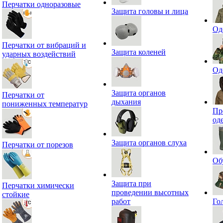
Перчатки одноразовые
Защита головы и лица
Од
Перчатки от вибраций и
Защита коленей
ударных воздействий
Од
Защита органов
Перчатки от
дыхания
пониженных температур
Пр
од
Защита органов слуха
Перчатки от порезов
Об
Защита при
Перчатки химически
проведении высотных
стойкие
работ
Го