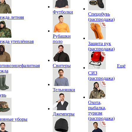
Футболки
Спецобувь
ежда летняя
(распродажа)
Рубашки
ежда утеплённая
поло
Защита рук
(распродажа)
отивоэнцефалитная
Свитеры
Ещё
ежда
СИЗ
(распродажа)
Тельняшки
увь
Охота,
рыбалка,
туризм
Джемперы
(распродажа)
ловные уборы