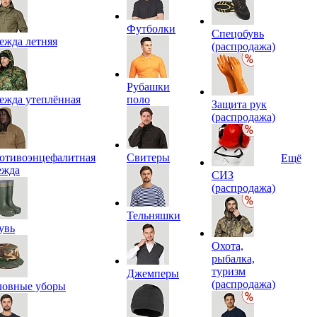
Футболки
Спецобувь
ежда летняя
(распродажа)
Рубашки
ежда утеплённая
поло
Защита рук
(распродажа)
отивоэнцефалитная
Свитеры
Ещё
ежда
СИЗ
(распродажа)
Тельняшки
увь
Охота,
рыбалка,
туризм
Джемперы
(распродажа)
ловные уборы