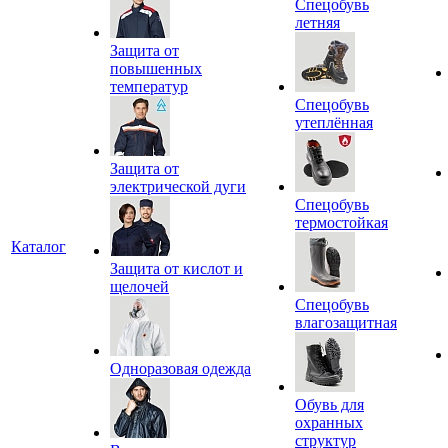
Спецобувь
летняя
Защита от
повышенных
температур
Спецобувь
утеплённая
Защита от
электрической дуги
Спецобувь
термостойкая
Каталог
Защита от кислот и
щелочей
Спецобувь
влагозащитная
Одноразовая одежда
Обувь для
охранных
структур