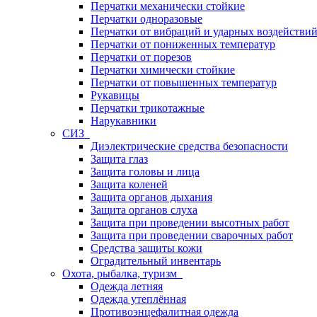
Перчатки механически стойкие
Перчатки одноразовые
Перчатки от вибраций и ударных воздействи
Перчатки от пониженных температур
Перчатки от порезов
Перчатки химически стойкие
Перчатки от повышенных температур
Рукавицы
Перчатки трикотажные
Нарукавники
СИЗ
Диэлектрические средства безопасности
Защита глаз
Защита головы и лица
Защита коленей
Защита органов дыхания
Защита органов слуха
Защита при проведении высотных работ
Защита при проведении сварочных работ
Средства защиты кожи
Оградительный инвентарь
Охота, рыбалка, туризм
Одежда летняя
Одежда утеплённая
Противоэнцефалитная одежда