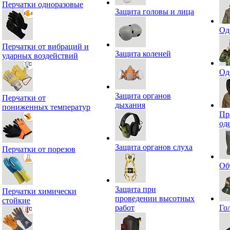
Перчатки одноразовые
Защита головы и лица
Од
Перчатки от вибраций и
Защита коленей
ударных воздействий
Од
Защита органов
Перчатки от
дыхания
пониженных температур
Пр
од
Защита органов слуха
Перчатки от порезов
Об
Защита при
Перчатки химически
проведении высотных
стойкие
работ
Го