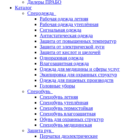
Дилеры ПРАБО
Каталог
Спецодежда
Рабочая одежда летняя
Рабочая одежда утеплённая
Сигнальная одежда
Антистатическая одежда
Защита от повышенных температур
Защита от электрической дуги
Защита от кислот и щелочей
Одноразовая одежда
Влагозащитная одежда
Одежда для медицины и сферы услуг
Экипировка для охранных структур
Одежда для пищевых производств
Головные уборы
Спецобувь
Спецобувь летняя
Спецобувь утеплённая
Спецобувь термостойкая
Спецобувь влагозащитная
Обувь для охранных структур
Спецобувь медицинская
Защита рук
Перчатки диэлектрические