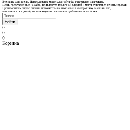
Все права защищены. Использование материалов сайта без разрешения запрещено.
Цены, представленные на сайте, не являются публичной офертой и могут отличаться от цены продаж.
Производитель вправе вносить незначительные изменения в конструкцию, внешний вид,
комплектность изделий, не влияющие на основные потребительские свойства.
Найти
0
0
0
Корзина