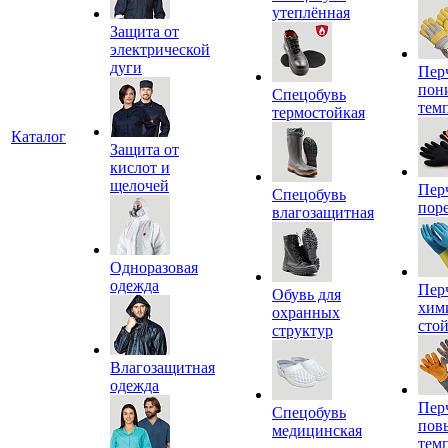
утеплённая
Защита от
электрической
дуги
Пер
пон
Спецобувь
тем
термостойкая
Каталог
Защита от
кислот и
щелочей
Пер
Спецобувь
пор
влагозащитная
Одноразовая
одежда
Пер
Обувь для
хим
охранных
сто
структур
Влагозащитная
одежда
Пер
Спецобувь
пов
медицинская
тем