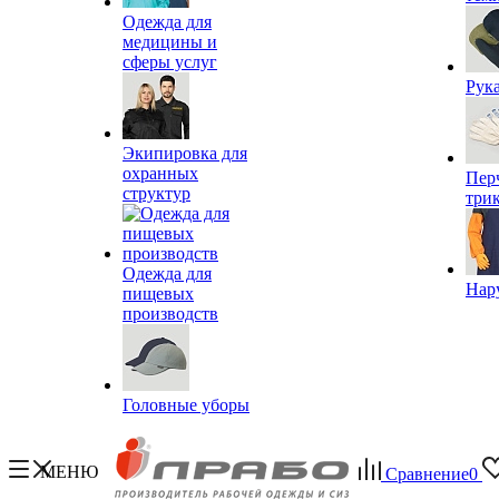
Одежда для
медицины и
сферы услуг
Рук
Экипировка для
охранных
Пер
структур
три
Одежда для
Нар
пищевых
производств
Головные уборы
МЕНЮ
Сравнение
0