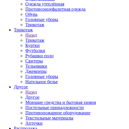
Одежда утеплённая
Противоэнцефалитная одежда
Обувь
Головные уборы
Трикотаж
Трикотаж
Назад
Трикотаж
Куртки
Футболки
Рубашки поло
Свитеры
Тельняшки
Джемперы
Головные уборы
Нательное белье
Другое
Назад
Другое
Моющие средства и бытовая химия
Постельные принадлежности
Противопожарное оборудование
Текстильные материалы
Аптечки
Распродажа