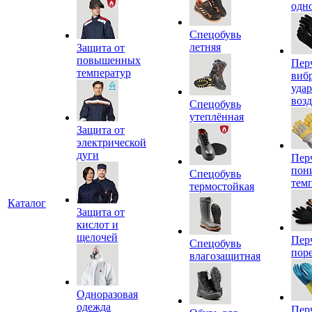
одн
Спецобувь
летняя
Защита от
повышенных
Пер
температур
виб
уда
воз
Спецобувь
утеплённая
Защита от
электрической
дуги
Пер
пон
Спецобувь
тем
термостойкая
Каталог
Защита от
кислот и
щелочей
Пер
Спецобувь
пор
влагозащитная
Одноразовая
одежда
Пер