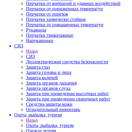
Перчатки от вибраций и ударных воздействий
Перчатки от пониженных температур
Перчатки от порезов
Перчатки химически стойкие
Перчатки от повышенных температур
Рукавицы
Перчатки трикотажные
Нарукавники
СИЗ
Назад
СИЗ
Диэлектрические средства безопасности
Защита глаз
Защита головы и лица
Защита коленей
Защита органов дыхания
Защита органов слуха
Защита при проведении высотных работ
Защита при проведении сварочных работ
Средства защиты кожи
Оградительный инвентарь
Охота, рыбалка, туризм
Назад
Охота, рыбалка, туризм
Одежда летняя