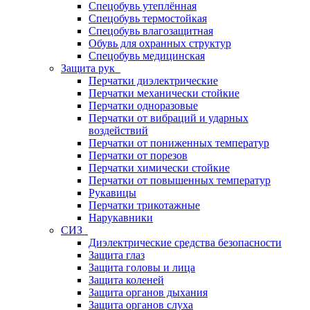
Спецобувь утеплённая
Спецобувь термостойкая
Спецобувь влагозащитная
Обувь для охранных структур
Спецобувь медицинская
Защита рук
Перчатки диэлектрические
Перчатки механически стойкие
Перчатки одноразовые
Перчатки от вибраций и ударных
воздействий
Перчатки от пониженных температур
Перчатки от порезов
Перчатки химически стойкие
Перчатки от повышенных температур
Рукавицы
Перчатки трикотажные
Нарукавники
СИЗ
Диэлектрические средства безопасности
Защита глаз
Защита головы и лица
Защита коленей
Защита органов дыхания
Защита органов слуха