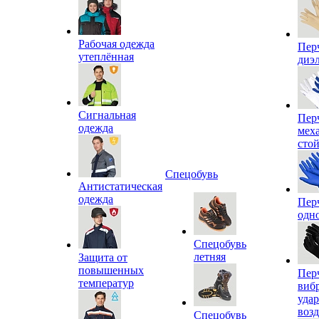
Рабочая одежда
Пер
утеплённая
диэ
Сигнальная
Пер
одежда
мех
сто
Спецобувь
Антистатическая
одежда
Пер
одн
Спецобувь
летняя
Защита от
повышенных
Пер
температур
виб
уда
воз
Спецобувь