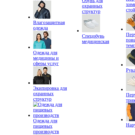
Обувь для
хим
охранных
сто
структур
Влагозащитная
одежда
Пер
Спецобувь
пов
медицинская
тем
Одежда для
медицины и
сферы услуг
Рук
Экипировка для
охранных
Пер
структур
три
Одежда для
Нар
пищевых
производств