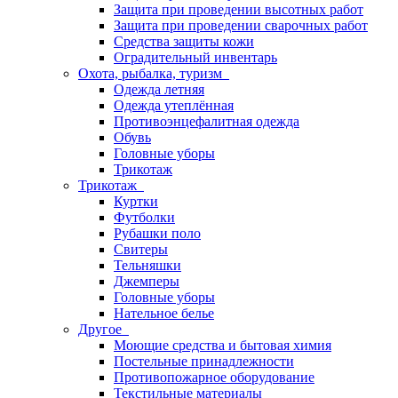
Защита при проведении высотных работ
Защита при проведении сварочных работ
Средства защиты кожи
Оградительный инвентарь
Охота, рыбалка, туризм
Одежда летняя
Одежда утеплённая
Противоэнцефалитная одежда
Обувь
Головные уборы
Трикотаж
Трикотаж
Куртки
Футболки
Рубашки поло
Свитеры
Тельняшки
Джемперы
Головные уборы
Нательное белье
Другое
Моющие средства и бытовая химия
Постельные принадлежности
Противопожарное оборудование
Текстильные материалы