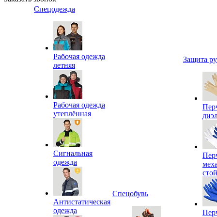
Спецодежда
Рабочая одежда
Защита р
летняя
Рабочая одежда
Пер
утеплённая
диэ
Сигнальная
Пер
одежда
мех
сто
Спецобувь
Антистатическая
одежда
Пер