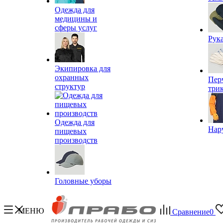
Одежда для
медицины и
сферы услуг
Рук
Экипировка для
охранных
Пер
структур
три
Одежда для
Нар
пищевых
производств
Головные уборы
МЕНЮ
Сравнение
0