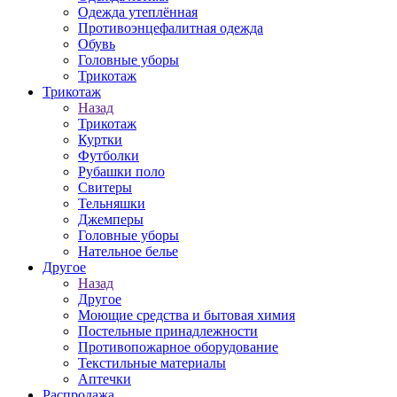
Одежда утеплённая
Противоэнцефалитная одежда
Обувь
Головные уборы
Трикотаж
Трикотаж
Назад
Трикотаж
Куртки
Футболки
Рубашки поло
Свитеры
Тельняшки
Джемперы
Головные уборы
Нательное белье
Другое
Назад
Другое
Моющие средства и бытовая химия
Постельные принадлежности
Противопожарное оборудование
Текстильные материалы
Аптечки
Распродажа