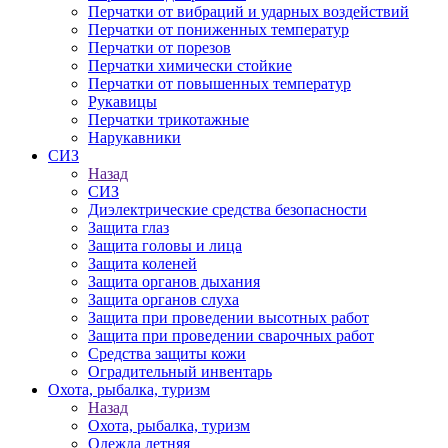
Перчатки от вибраций и ударных воздействий
Перчатки от пониженных температур
Перчатки от порезов
Перчатки химически стойкие
Перчатки от повышенных температур
Рукавицы
Перчатки трикотажные
Нарукавники
СИЗ
Назад
СИЗ
Диэлектрические средства безопасности
Защита глаз
Защита головы и лица
Защита коленей
Защита органов дыхания
Защита органов слуха
Защита при проведении высотных работ
Защита при проведении сварочных работ
Средства защиты кожи
Оградительный инвентарь
Охота, рыбалка, туризм
Назад
Охота, рыбалка, туризм
Одежда летняя