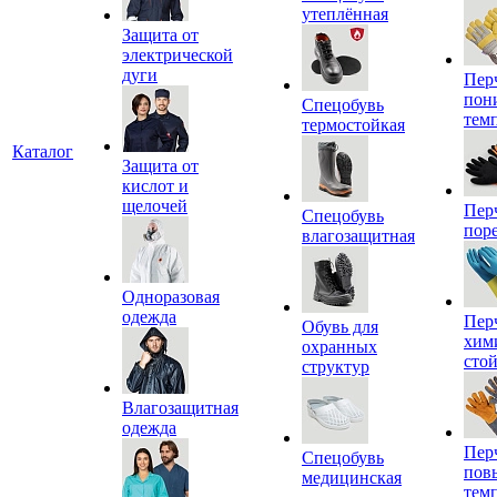
утеплённая
Защита от
электрической
дуги
Пер
пон
Спецобувь
тем
термостойкая
Каталог
Защита от
кислот и
щелочей
Пер
Спецобувь
пор
влагозащитная
Одноразовая
одежда
Пер
Обувь для
хим
охранных
сто
структур
Влагозащитная
одежда
Пер
Спецобувь
пов
медицинская
тем