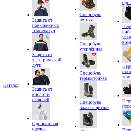
одн
Спецобувь
летняя
Защита от
повышенных
Пер
температур
виб
уда
воз
Спецобувь
утеплённая
Защита от
электрической
дуги
Пер
пон
Спецобувь
тем
термостойкая
Каталог
Защита от
кислот и
щелочей
Пер
Спецобувь
пор
влагозащитная
Одноразовая
одежда
Пер