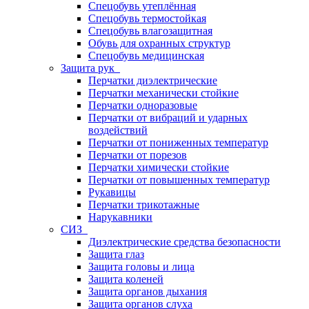
Спецобувь утеплённая
Спецобувь термостойкая
Спецобувь влагозащитная
Обувь для охранных структур
Спецобувь медицинская
Защита рук
Перчатки диэлектрические
Перчатки механически стойкие
Перчатки одноразовые
Перчатки от вибраций и ударных
воздействий
Перчатки от пониженных температур
Перчатки от порезов
Перчатки химически стойкие
Перчатки от повышенных температур
Рукавицы
Перчатки трикотажные
Нарукавники
СИЗ
Диэлектрические средства безопасности
Защита глаз
Защита головы и лица
Защита коленей
Защита органов дыхания
Защита органов слуха