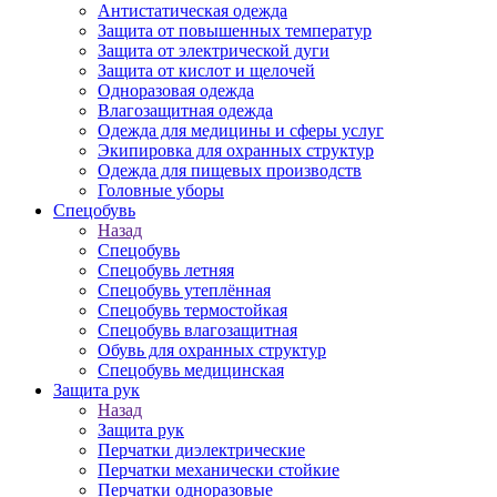
Антистатическая одежда
Защита от повышенных температур
Защита от электрической дуги
Защита от кислот и щелочей
Одноразовая одежда
Влагозащитная одежда
Одежда для медицины и сферы услуг
Экипировка для охранных структур
Одежда для пищевых производств
Головные уборы
Спецобувь
Назад
Спецобувь
Спецобувь летняя
Спецобувь утеплённая
Спецобувь термостойкая
Спецобувь влагозащитная
Обувь для охранных структур
Спецобувь медицинская
Защита рук
Назад
Защита рук
Перчатки диэлектрические
Перчатки механически стойкие
Перчатки одноразовые