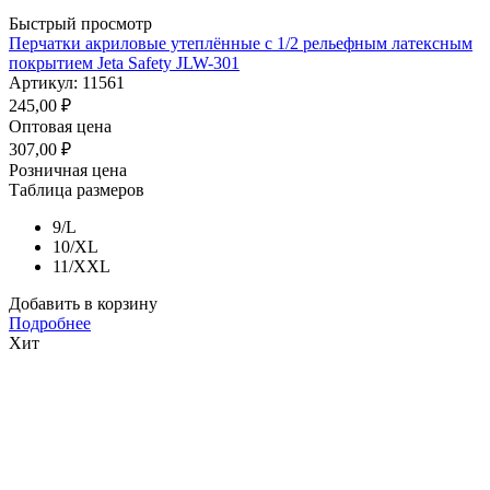
Быстрый просмотр
Перчатки акриловые утеплённые с 1/2 рельефным латексным
покрытием Jeta Safety JLW-301
Артикул: 11561
245,00
₽
Оптовая цена
307,00
₽
Розничная цена
Таблица размеров
9/L
10/XL
11/XXL
Добавить в корзину
Подробнее
Хит