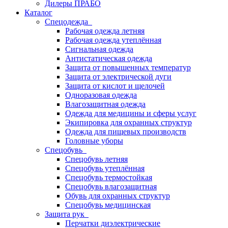
Дилеры ПРАБО
Каталог
Спецодежда
Рабочая одежда летняя
Рабочая одежда утеплённая
Сигнальная одежда
Антистатическая одежда
Защита от повышенных температур
Защита от электрической дуги
Защита от кислот и щелочей
Одноразовая одежда
Влагозащитная одежда
Одежда для медицины и сферы услуг
Экипировка для охранных структур
Одежда для пищевых производств
Головные уборы
Спецобувь
Спецобувь летняя
Спецобувь утеплённая
Спецобувь термостойкая
Спецобувь влагозащитная
Обувь для охранных структур
Спецобувь медицинская
Защита рук
Перчатки диэлектрические