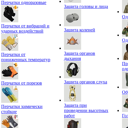
Перчатки одноразовые
Защита головы и лица
Од
Перчатки от вибраций и
Защита коленей
ударных воздействий
Од
Защита органов
Перчатки от
дыхания
пониженных температур
Пр
од
Защита органов слуха
Перчатки от порезов
Об
Защита при
Перчатки химически
проведении высотных
стойкие
работ
Го