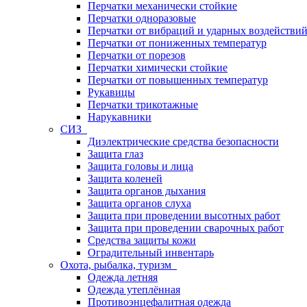
Перчатки механически стойкие
Перчатки одноразовые
Перчатки от вибраций и ударных воздействи
Перчатки от пониженных температур
Перчатки от порезов
Перчатки химически стойкие
Перчатки от повышенных температур
Рукавицы
Перчатки трикотажные
Нарукавники
СИЗ
Диэлектрические средства безопасности
Защита глаз
Защита головы и лица
Защита коленей
Защита органов дыхания
Защита органов слуха
Защита при проведении высотных работ
Защита при проведении сварочных работ
Средства защиты кожи
Оградительный инвентарь
Охота, рыбалка, туризм
Одежда летняя
Одежда утеплённая
Противоэнцефалитная одежда