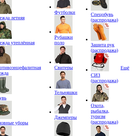
Футболки
Спецобувь
ежда летняя
(распродажа)
Рубашки
ежда утеплённая
поло
Защита рук
(распродажа)
отивоэнцефалитная
Свитеры
Ещё
ежда
СИЗ
(распродажа)
Тельняшки
увь
Охота,
рыбалка,
туризм
Джемперы
(распродажа)
ловные уборы