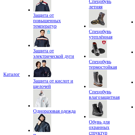
Спецобувь
летняя
Защита от
повышенных
температур
Спецобувь
утеплённая
Защита от
электрической дуги
Спецобувь
термостойкая
Каталог
Защита от кислот и
щелочей
Спецобувь
влагозащитная
Одноразовая одежда
Обувь для
охранных
структур