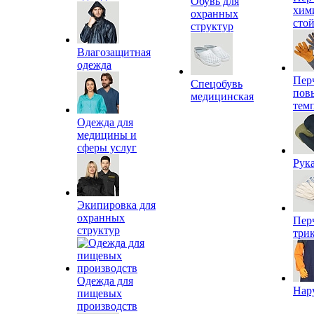
Обувь для
хим
охранных
сто
структур
Влагозащитная
одежда
Пер
Спецобувь
пов
медицинская
тем
Одежда для
медицины и
сферы услуг
Рук
Экипировка для
охранных
Пер
структур
три
Одежда для
Нар
пищевых
производств