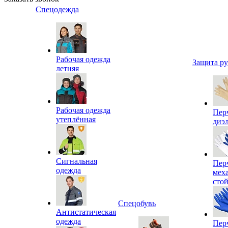
Спецодежда
Рабочая одежда
Защита р
летняя
Рабочая одежда
Пер
утеплённая
диэ
Сигнальная
Пер
одежда
мех
сто
Спецобувь
Антистатическая
одежда
Пер