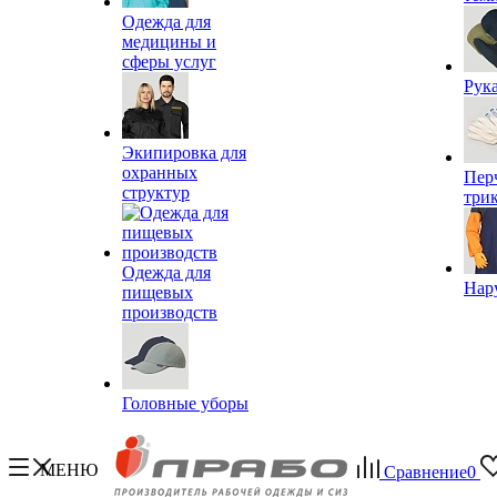
Одежда для
медицины и
сферы услуг
Рук
Экипировка для
охранных
Пер
структур
три
Одежда для
Нар
пищевых
производств
Головные уборы
МЕНЮ
Сравнение
0