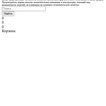
Производитель вправе вносить незначительные изменения в конструкцию, внешний вид,
комплектность изделий, не влияющие на основные потребительские свойства.
Найти
0
0
0
Корзина