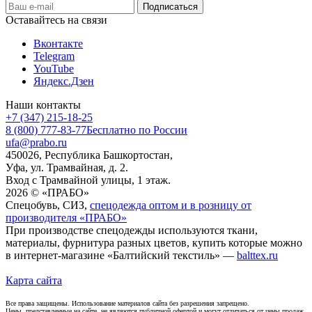
Оставайтесь на связи
Вконтакте
Telegram
YouTube
Яндекс.Дзен
Наши контакты
+7 (347) 215-18-25
8 (800) 777-83-77
Бесплатно по России
ufa@prabo.ru
450026, Республика Башкортостан,
Уфа, ул. Трамвайная, д. 2.
Вход с Трамвайной улицы, 1 этаж.
2026 © «ПРАБО»
Спецобувь, СИЗ,
спецодежда оптом и в розницу от
производителя «ПРАБО»
При производстве спецодежды используются ткани,
материалы, фурнитура разных цветов, купить которые можно
в интернет-магазине «Балтийский текстиль» —
balttex.ru
Карта сайта
Все права защищены. Использование материалов сайта без разрешения запрещено.
Цены, представленные на сайте, не являются публичной офертой и могут отличаться от цены продаж.