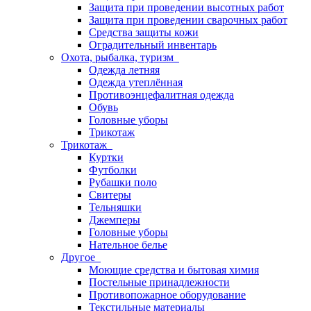
Защита при проведении высотных работ
Защита при проведении сварочных работ
Средства защиты кожи
Оградительный инвентарь
Охота, рыбалка, туризм
Одежда летняя
Одежда утеплённая
Противоэнцефалитная одежда
Обувь
Головные уборы
Трикотаж
Трикотаж
Куртки
Футболки
Рубашки поло
Свитеры
Тельняшки
Джемперы
Головные уборы
Нательное белье
Другое
Моющие средства и бытовая химия
Постельные принадлежности
Противопожарное оборудование
Текстильные материалы