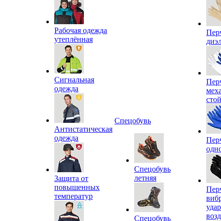
Рабочая одежда
Пер
утеплённая
диэ
Сигнальная
Пер
одежда
мех
сто
Спецобувь
Антистатическая
одежда
Пер
одн
Спецобувь
летняя
Защита от
повышенных
Пер
температур
виб
уда
воз
Спецобувь