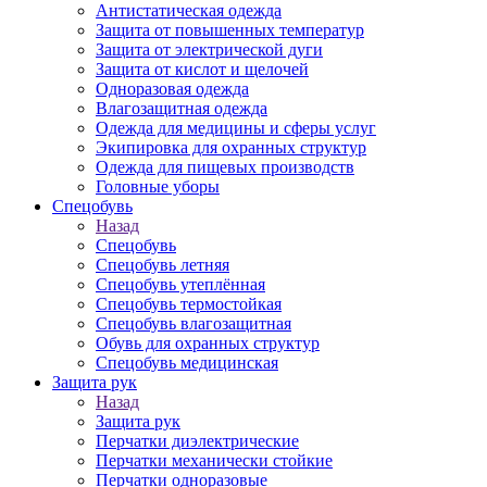
Антистатическая одежда
Защита от повышенных температур
Защита от электрической дуги
Защита от кислот и щелочей
Одноразовая одежда
Влагозащитная одежда
Одежда для медицины и сферы услуг
Экипировка для охранных структур
Одежда для пищевых производств
Головные уборы
Спецобувь
Назад
Спецобувь
Спецобувь летняя
Спецобувь утеплённая
Спецобувь термостойкая
Спецобувь влагозащитная
Обувь для охранных структур
Спецобувь медицинская
Защита рук
Назад
Защита рук
Перчатки диэлектрические
Перчатки механически стойкие
Перчатки одноразовые