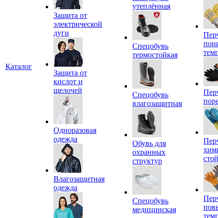
утеплённая
Защита от
электрической
дуги
Пер
пон
Спецобувь
тем
термостойкая
Каталог
Защита от
кислот и
щелочей
Пер
Спецобувь
пор
влагозащитная
Одноразовая
одежда
Пер
Обувь для
хим
охранных
сто
структур
Влагозащитная
одежда
Пер
Спецобувь
пов
медицинская
тем