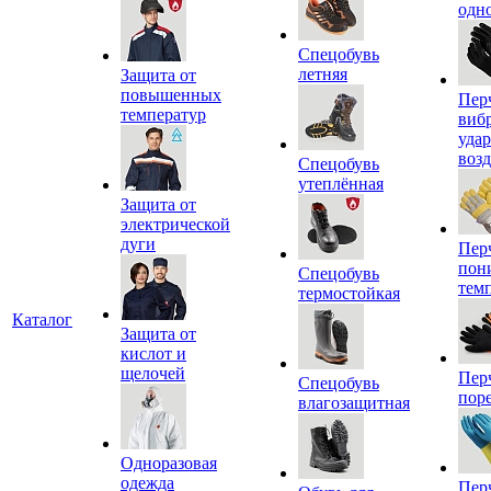
одн
Спецобувь
летняя
Защита от
повышенных
Пер
температур
виб
уда
воз
Спецобувь
утеплённая
Защита от
электрической
дуги
Пер
пон
Спецобувь
тем
термостойкая
Каталог
Защита от
кислот и
щелочей
Пер
Спецобувь
пор
влагозащитная
Одноразовая
одежда
Пер