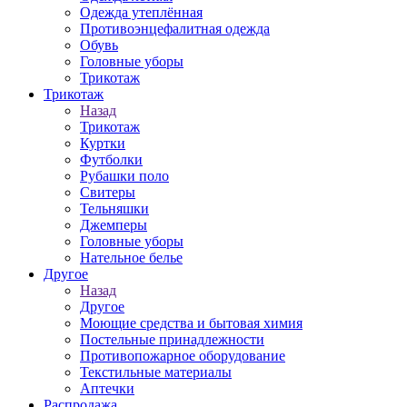
Одежда утеплённая
Противоэнцефалитная одежда
Обувь
Головные уборы
Трикотаж
Трикотаж
Назад
Трикотаж
Куртки
Футболки
Рубашки поло
Свитеры
Тельняшки
Джемперы
Головные уборы
Нательное белье
Другое
Назад
Другое
Моющие средства и бытовая химия
Постельные принадлежности
Противопожарное оборудование
Текстильные материалы
Аптечки
Распродажа