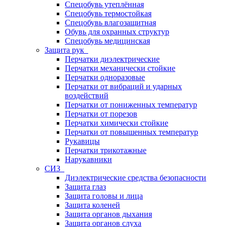
Спецобувь утеплённая
Спецобувь термостойкая
Спецобувь влагозащитная
Обувь для охранных структур
Спецобувь медицинская
Защита рук
Перчатки диэлектрические
Перчатки механически стойкие
Перчатки одноразовые
Перчатки от вибраций и ударных
воздействий
Перчатки от пониженных температур
Перчатки от порезов
Перчатки химически стойкие
Перчатки от повышенных температур
Рукавицы
Перчатки трикотажные
Нарукавники
СИЗ
Диэлектрические средства безопасности
Защита глаз
Защита головы и лица
Защита коленей
Защита органов дыхания
Защита органов слуха