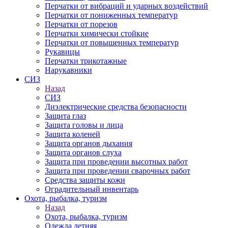
Перчатки от вибраций и ударных воздействий
Перчатки от пониженных температур
Перчатки от порезов
Перчатки химически стойкие
Перчатки от повышенных температур
Рукавицы
Перчатки трикотажные
Нарукавники
СИЗ
Назад
СИЗ
Диэлектрические средства безопасности
Защита глаз
Защита головы и лица
Защита коленей
Защита органов дыхания
Защита органов слуха
Защита при проведении высотных работ
Защита при проведении сварочных работ
Средства защиты кожи
Оградительный инвентарь
Охота, рыбалка, туризм
Назад
Охота, рыбалка, туризм
Одежда летняя