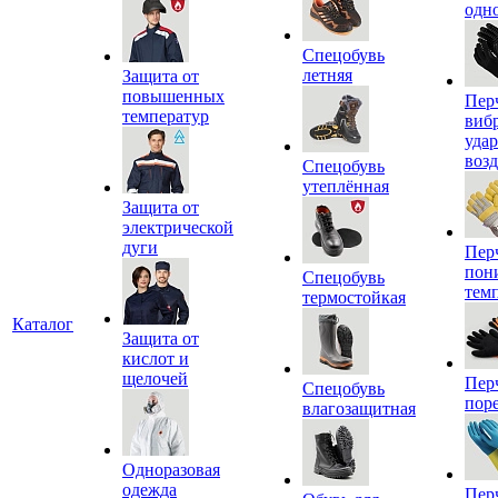
одн
Спецобувь
летняя
Защита от
повышенных
Пер
температур
виб
уда
воз
Спецобувь
утеплённая
Защита от
электрической
дуги
Пер
пон
Спецобувь
тем
термостойкая
Каталог
Защита от
кислот и
щелочей
Пер
Спецобувь
пор
влагозащитная
Одноразовая
одежда
Пер