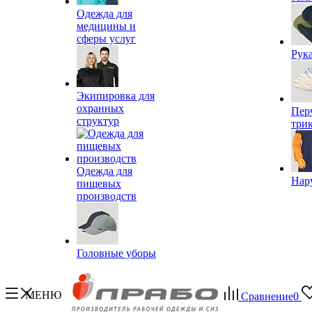
Одежда для
медицины и
сферы услуг
Рук
Экипировка для
охранных
Пер
структур
три
Одежда для
Нар
пищевых
производств
Головные уборы
МЕНЮ
Сравнение
0