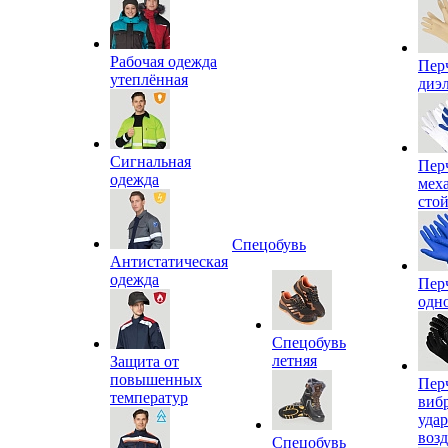
Рабочая одежда
Пер
утеплённая
диэ
Сигнальная
Пер
одежда
мех
сто
Спецобувь
Антистатическая
одежда
Пер
одн
Спецобувь
летняя
Защита от
повышенных
Пер
температур
виб
уда
воз
Спецобувь