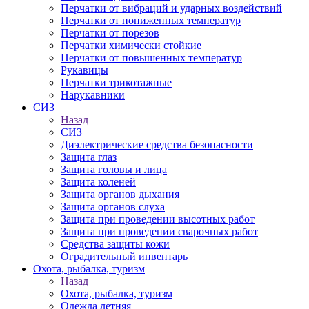
Перчатки от вибраций и ударных воздействий
Перчатки от пониженных температур
Перчатки от порезов
Перчатки химически стойкие
Перчатки от повышенных температур
Рукавицы
Перчатки трикотажные
Нарукавники
СИЗ
Назад
СИЗ
Диэлектрические средства безопасности
Защита глаз
Защита головы и лица
Защита коленей
Защита органов дыхания
Защита органов слуха
Защита при проведении высотных работ
Защита при проведении сварочных работ
Средства защиты кожи
Оградительный инвентарь
Охота, рыбалка, туризм
Назад
Охота, рыбалка, туризм
Одежда летняя