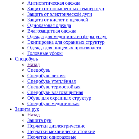
Антистатическая одежда
Защита от повышенных температур
Защита от электрической дуги
Защита от кислот и щелочей
Одноразовая одежда
Влагозащитная одежда
Одежда для медицины и сферы услуг
Экипировка для охранных структур
Одежда для пищевых производств
Головные уборы
Спецобувь
Назад
Спецобувь
Спецобувь летняя
Спецобувь утеплённая
Спецобувь термостойкая
Спецобувь влагозащитная
Обувь для охранных структур
Спецобувь медицинская
Защита рук
Назад
Защита рук
Перчатки диэлектрические
Перчатки механически стойкие
Перчатки одноразовые