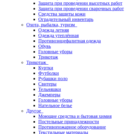
Защита при проведении высотных работ
Защита при проведении сварочных работ
Средства защиты кожи
Оградительный инвентарь
Охота, рыбалка, туризм
Одежда летняя
Одежда утеплённая
Противоэнцефалитная одежда
Обувь
Головные уборы
Трикотаж
Трикотаж
Куртки
Футболки
Рубашки поло
Свитеры
Тельняшки
Джемперы
Головные уборы
Нательное белье
Другое
Моющие средства и бытовая химия
Постельные принадлежности
Противопожарное оборудование
Текстильные материалы