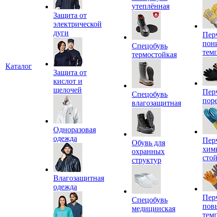
утеплённая
Защита от
электрической
дуги
Пер
пон
Спецобувь
тем
термостойкая
Каталог
Защита от
кислот и
щелочей
Пер
Спецобувь
пор
влагозащитная
Одноразовая
одежда
Пер
Обувь для
хим
охранных
сто
структур
Влагозащитная
одежда
Пер
Спецобувь
пов
медицинская
тем