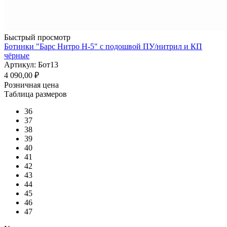
Быстрый просмотр
Ботинки "Барс Нитро Н-5" с подошвой ПУ/нитрил и КП
чёрные
Артикул: Бот13
4 090,00
₽
Розничная цена
Таблица размеров
36
37
38
39
40
41
42
43
44
45
46
47