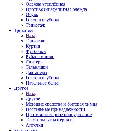
Одежда утеплённая
Противоэнцефалитная одежда
Обувь
Головные уборы
Трикотаж
Трикотаж
Назад
Трикотаж
Куртки
Футболки
Рубашки поло
Свитеры
Тельняшки
Джемперы
Головные уборы
Нательное белье
Другое
Назад
Другое
Моющие средства и бытовая химия
Постельные принадлежности
Противопожарное оборудование
Текстильные материалы
Аптечки
Распродажа