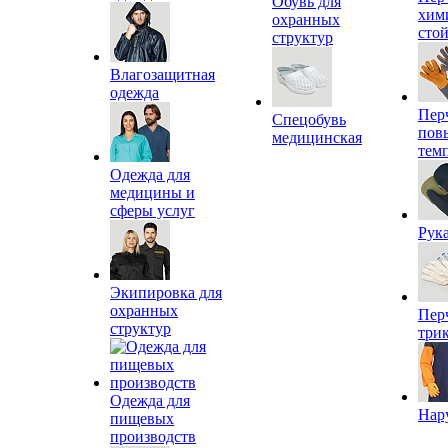
Обувь для
хим
охранных
сто
структур
Влагозащитная
одежда
Пер
Спецобувь
пов
медицинская
тем
Одежда для
медицины и
сферы услуг
Рук
Экипировка для
охранных
Пер
структур
три
Одежда для
Нар
пищевых
производств