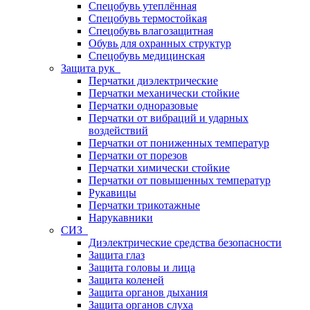
Спецобувь утеплённая
Спецобувь термостойкая
Спецобувь влагозащитная
Обувь для охранных структур
Спецобувь медицинская
Защита рук
Перчатки диэлектрические
Перчатки механически стойкие
Перчатки одноразовые
Перчатки от вибраций и ударных
воздействий
Перчатки от пониженных температур
Перчатки от порезов
Перчатки химически стойкие
Перчатки от повышенных температур
Рукавицы
Перчатки трикотажные
Нарукавники
СИЗ
Диэлектрические средства безопасности
Защита глаз
Защита головы и лица
Защита коленей
Защита органов дыхания
Защита органов слуха