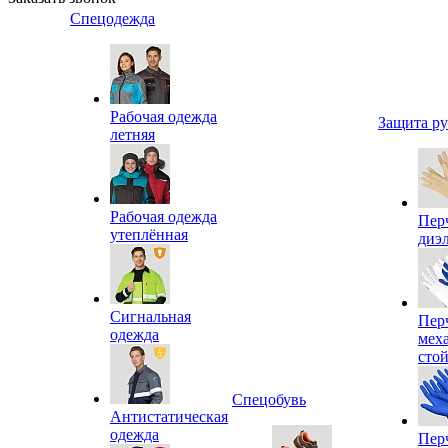
Спецодежда
Рабочая одежда
Защита р
летняя
Рабочая одежда
Пер
утеплённая
диэ
Сигнальная
Пер
одежда
мех
сто
Спецобувь
Антистатическая
одежда
Пер