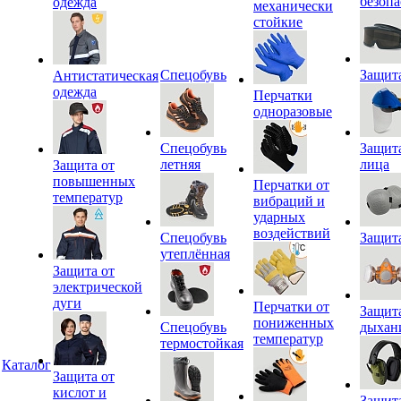
безопа
одежда
механически
стойкие
Спецобувь
Защита
Антистатическая
одежда
Перчатки
одноразовые
Спецобувь
Защит
летняя
лица
Защита от
повышенных
Перчатки от
температур
вибраций и
ударных
воздействий
Спецобувь
Защит
утеплённая
Защита от
электрической
дуги
Перчатки от
Защит
пониженных
Спецобувь
дыхан
температур
термостойкая
Каталог
Защита от
кислот и
Защит