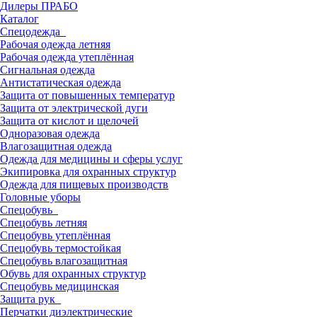
Дилеры ПРАБО
Каталог
Спецодежда
Рабочая одежда летняя
Рабочая одежда утеплённая
Сигнальная одежда
Антистатическая одежда
Защита от повышенных температур
Защита от электрической дуги
Защита от кислот и щелочей
Одноразовая одежда
Влагозащитная одежда
Одежда для медицины и сферы услуг
Экипировка для охранных структур
Одежда для пищевых производств
Головные уборы
Спецобувь
Спецобувь летняя
Спецобувь утеплённая
Спецобувь термостойкая
Спецобувь влагозащитная
Обувь для охранных структур
Спецобувь медицинская
Защита рук
Перчатки диэлектрические