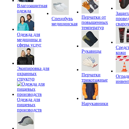
Влагозащитная
одежда
Защит
Перчатки от
Спецобувь
прове
повышенных
медицинская
сваро
температур
Одежда для
медицины и
сферы услуг
Средс
Рукавицы
кожи
Экипировка для
охранных
Перчатки
Оград
структур
трикотажные
инвен
Одежда для
Нарукавники
пищевых
производств