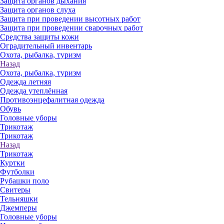
Защита органов дыхания
Защита органов слуха
Защита при проведении высотных работ
Защита при проведении сварочных работ
Средства защиты кожи
Оградительный инвентарь
Охота, рыбалка, туризм
Назад
Охота, рыбалка, туризм
Одежда летняя
Одежда утеплённая
Противоэнцефалитная одежда
Обувь
Головные уборы
Трикотаж
Трикотаж
Назад
Трикотаж
Куртки
Футболки
Рубашки поло
Свитеры
Тельняшки
Джемперы
Головные уборы