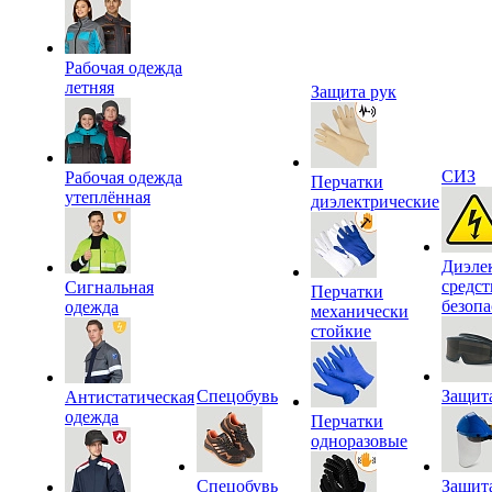
Рабочая одежда
летняя
Защита рук
СИЗ
Рабочая одежда
Перчатки
утеплённая
диэлектрические
Диэле
средст
Сигнальная
Перчатки
безопа
одежда
механически
стойкие
Спецобувь
Защита
Антистатическая
одежда
Перчатки
одноразовые
Спецобувь
Защит