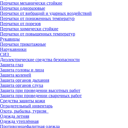
Перчатки механически стойкие
Перчатки одноразовые
Перчатки от вибраций и ударных воздействий
Перчатки от пониженных температур
Перчатки от порезов
Перчатки химически стойкие
Перчатки от повышенных температур
Рукавицы
Перчатки трикотажные
Нарукавники
СИЗ
Диэлектрические средства безопасности
Защита глаз
Защита головы и лица
Защита коленей
Защита органов дыхания
Защита органов слуха
Защита при проведении высотных работ
Защита при проведении сварочных работ
Средства защиты кожи
Оградительный инвентарь
Охота, рыбалка, туризм
Одежда летняя
Одежда утеплённая
Противоэнцефалитная одежда