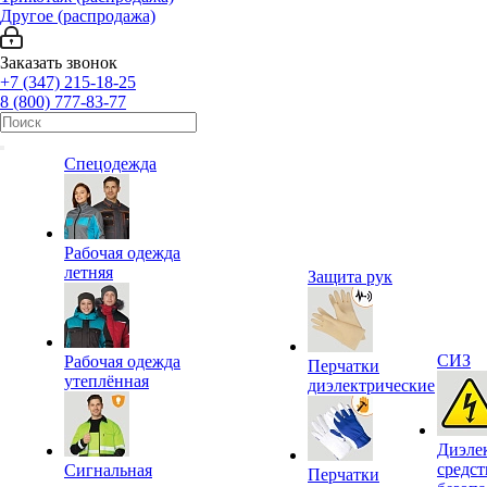
Другое (распродажа)
Заказать звонок
+7 (347) 215-18-25
8 (800) 777-83-77
Спецодежда
Рабочая одежда
летняя
Защита рук
СИЗ
Рабочая одежда
Перчатки
утеплённая
диэлектрические
Диэле
средст
Сигнальная
Перчатки