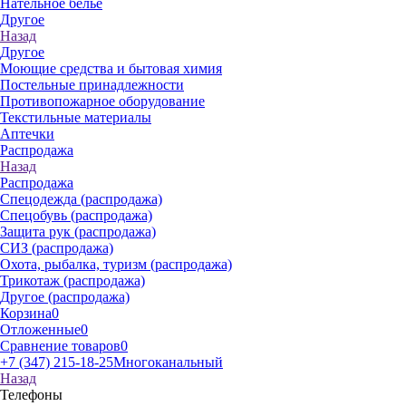
Нательное белье
Другое
Назад
Другое
Моющие средства и бытовая химия
Постельные принадлежности
Противопожарное оборудование
Текстильные материалы
Аптечки
Распродажа
Назад
Распродажа
Спецодежда (распродажа)
Спецобувь (распродажа)
Защита рук (распродажа)
СИЗ (распродажа)
Охота, рыбалка, туризм (распродажа)
Трикотаж (распродажа)
Другое (распродажа)
Корзина
0
Отложенные
0
Сравнение товаров
0
+7 (347) 215-18-25
Многоканальный
Назад
Телефоны