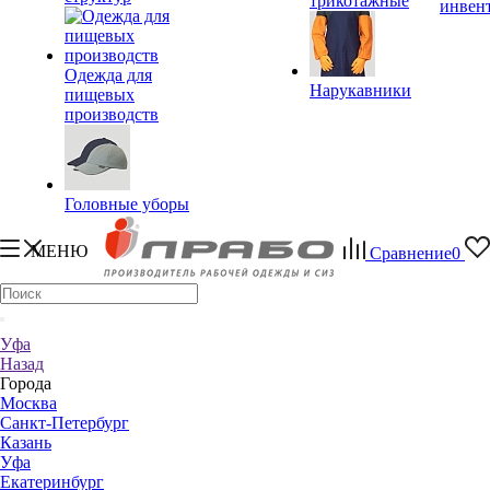
трикотажные
инвен
Одежда для
Нарукавники
пищевых
производств
Головные уборы
МЕНЮ
Сравнение
0
Уфа
Назад
Города
Москва
Санкт-Петербург
Казань
Уфа
Екатеринбург