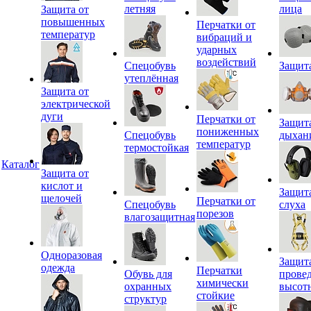
летняя
лица
Защита от
повышенных
Перчатки от
температур
вибраций и
ударных
воздействий
Спецобувь
Защит
утеплённая
Защита от
электрической
дуги
Перчатки от
Защит
пониженных
Спецобувь
дыхан
температур
термостойкая
Каталог
Защита от
кислот и
Защит
щелочей
Перчатки от
Спецобувь
слуха
порезов
влагозащитная
Одноразовая
Защит
одежда
Перчатки
Обувь для
прове
химически
охранных
высот
стойкие
структур