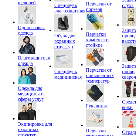
щелочей
Перчатки от
Спецобувь
слуха
порезов
влагозащитная
Одноразовая
Защит
одежда
Перчатки
Обувь для
прове
химически
охранных
высот
стойкие
структур
Влагозащитная
одежда
Защит
Перчатки от
Спецобувь
прове
повышенных
медицинская
сваро
температур
Одежда для
медицины и
сферы услуг
Средс
Рукавицы
кожи
Экипировка для
охранных
Перчатки
Оград
структур