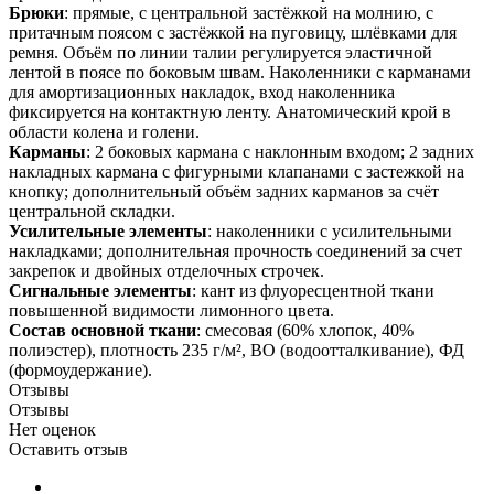
Брюки
: прямые, с центральной застёжкой на молнию, с
притачным поясом с застёжкой на пуговицу, шлёвками для
ремня. Объём по линии талии регулируется эластичной
лентой в поясе по боковым швам. Наколенники с карманами
для амортизационных накладок, вход наколенника
фиксируется на контактную ленту. Анатомический крой в
области колена и голени.
Карманы
: 2 боковых кармана с наклонным входом; 2 задних
накладных кармана с фигурными клапанами с застежкой на
кнопку; дополнительный объём задних карманов за счёт
центральной складки.
Усилительные элементы
: наколенники с усилительными
накладками; дополнительная прочность соединений за счет
закрепок и двойных отделочных строчек.
Сигнальные элементы
: кант из флуоресцентной ткани
повышенной видимости лимонного цвета.
Состав основной ткани
: смесовая (60% хлопок, 40%
полиэстер), плотность 235 г/м², ВО (водоотталкивание), ФД
(формоудержание).
Отзывы
Отзывы
Нет оценок
Оставить отзыв