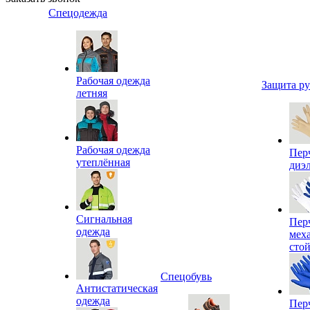
Спецодежда
Рабочая одежда
Защита р
летняя
Рабочая одежда
Пер
утеплённая
диэ
Сигнальная
Пер
одежда
мех
сто
Спецобувь
Антистатическая
одежда
Пер