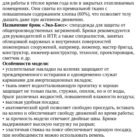
для работы в тёплое время года или в закрытых отапливаемых
помещениях. Они сшиты из премиальной ткани с
повышенным содержанием хлопка (60%), что позволяет телу
дышать даже при активном движении.
Назначение брюк «Эко-Босс»
: спецодежда для защиты от
общепроизводственных загрязнений. Брюки рекомендуются
для руководителей и ИТР, а также специалистов, занятых
облицовкой наружных и внутренних поверхностей
инженерных сооружений, например, инженер, мастер бригад,
конструктор, инженер-конструктор, технолог, проектировщик,
сметчик и др.
Особенности модели
:
• усилительные накладки на коленях защищают от
преждевременного истирания и одновременно служат
карманами для амортизационных вкладок;
• ткань имеет водоотталкивающую пропитку и хорошо
защищает не только пыли, стружки, опилок, но и от воды,
брызг различных жидкостей, повышенной влажности воздуха;
• высокая удобная посадка;
• анатомический крой позволяет свободно приседать, вставать
на колено и обеспечивает свободу движений во время работы;
• за прочность модели отвечают двойные швы. Брюки
выдерживают высокую нагрузку на разрыв;
• эластичная стяжка на поясе обеспечивает хорошую посадку,
при необходимости можно использовать ремень.