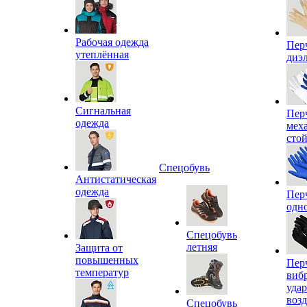
Рабочая одежда
Пер
утеплённая
диэ
Сигнальная
Пер
одежда
мех
сто
Спецобувь
Антистатическая
одежда
Пер
одн
Спецобувь
летняя
Защита от
повышенных
Пер
температур
виб
уда
воз
Спецобувь