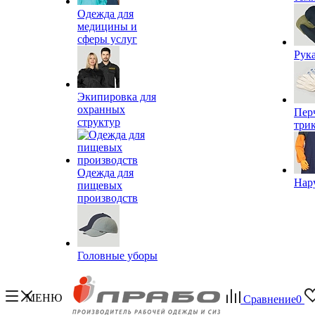
Одежда для
медицины и
сферы услуг
Рук
Экипировка для
охранных
Пер
структур
три
Одежда для
Нар
пищевых
производств
Головные уборы
МЕНЮ
Сравнение
0