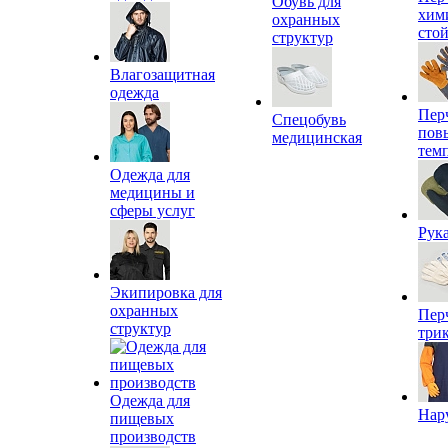
Обувь для
хим
охранных
сто
структур
Влагозащитная
одежда
Пер
Спецобувь
пов
медицинская
тем
Одежда для
медицины и
сферы услуг
Рук
Экипировка для
охранных
Пер
структур
три
Одежда для
Нар
пищевых
производств