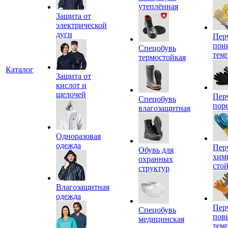
утеплённая
Защита от
электрической
дуги
Пер
пон
Спецобувь
тем
термостойкая
Каталог
Защита от
кислот и
щелочей
Пер
Спецобувь
пор
влагозащитная
Одноразовая
одежда
Пер
Обувь для
хим
охранных
сто
структур
Влагозащитная
одежда
Пер
Спецобувь
пов
медицинская
тем