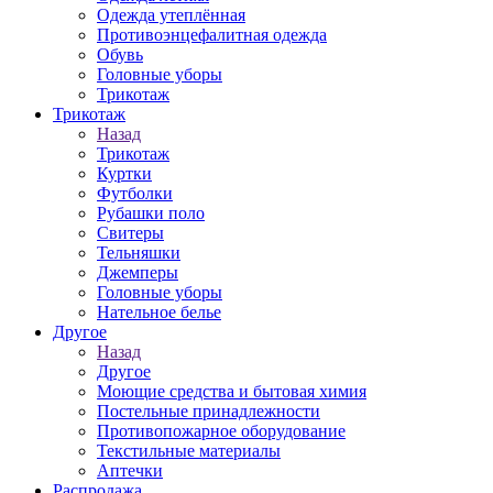
Одежда утеплённая
Противоэнцефалитная одежда
Обувь
Головные уборы
Трикотаж
Трикотаж
Назад
Трикотаж
Куртки
Футболки
Рубашки поло
Свитеры
Тельняшки
Джемперы
Головные уборы
Нательное белье
Другое
Назад
Другое
Моющие средства и бытовая химия
Постельные принадлежности
Противопожарное оборудование
Текстильные материалы
Аптечки
Распродажа