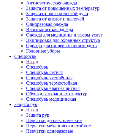
Антистатическая одежда
Защита от повышенных температур
Защита от электрической дуги
Защита от кислот и щелочей
Одноразовая одежда
Влагозащитная одежда
Одежда для медицины и сферы услуг
Экипировка для охранных структур
Одежда для пищевых производств
Головные уборы
Спецобувь
Назад
Спецобувь
Спецобувь летняя
Спецобувь утеплённая
Спецобувь термостойкая
Спецобувь влагозащитная
Обувь для охранных структур
Спецобувь медицинская
Защита рук
Назад
Защита рук
Перчатки диэлектрические
Перчатки механически стойкие
Перчатки одноразовые