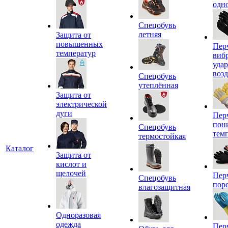
одн
Спецобувь
летняя
Защита от
повышенных
Пер
температур
виб
уда
воз
Спецобувь
утеплённая
Защита от
электрической
дуги
Пер
пон
Спецобувь
тем
термостойкая
Каталог
Защита от
кислот и
щелочей
Пер
Спецобувь
пор
влагозащитная
Одноразовая
одежда
Пер