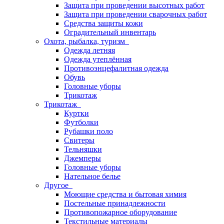
Защита при проведении высотных работ
Защита при проведении сварочных работ
Средства защиты кожи
Оградительный инвентарь
Охота, рыбалка, туризм
Одежда летняя
Одежда утеплённая
Противоэнцефалитная одежда
Обувь
Головные уборы
Трикотаж
Трикотаж
Куртки
Футболки
Рубашки поло
Свитеры
Тельняшки
Джемперы
Головные уборы
Нательное белье
Другое
Моющие средства и бытовая химия
Постельные принадлежности
Противопожарное оборудование
Текстильные материалы