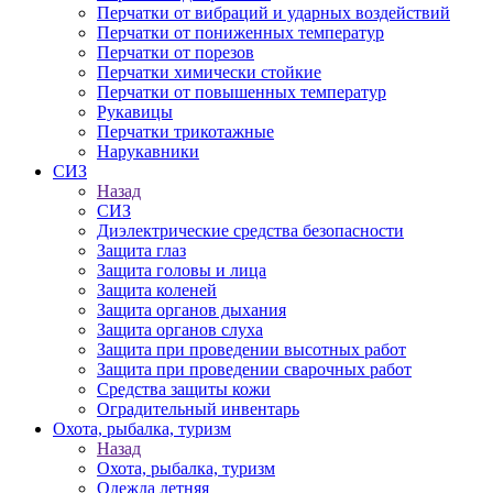
Перчатки от вибраций и ударных воздействий
Перчатки от пониженных температур
Перчатки от порезов
Перчатки химически стойкие
Перчатки от повышенных температур
Рукавицы
Перчатки трикотажные
Нарукавники
СИЗ
Назад
СИЗ
Диэлектрические средства безопасности
Защита глаз
Защита головы и лица
Защита коленей
Защита органов дыхания
Защита органов слуха
Защита при проведении высотных работ
Защита при проведении сварочных работ
Средства защиты кожи
Оградительный инвентарь
Охота, рыбалка, туризм
Назад
Охота, рыбалка, туризм
Одежда летняя