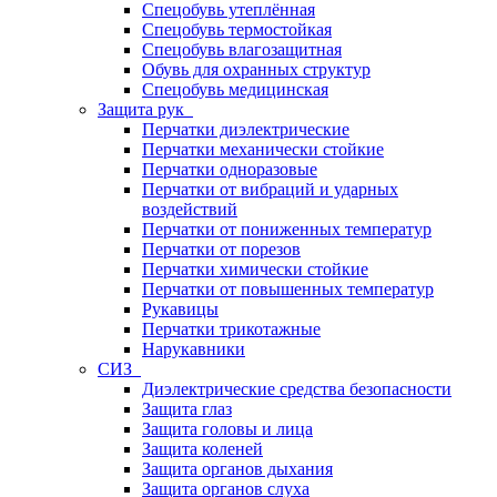
Спецобувь утеплённая
Спецобувь термостойкая
Спецобувь влагозащитная
Обувь для охранных структур
Спецобувь медицинская
Защита рук
Перчатки диэлектрические
Перчатки механически стойкие
Перчатки одноразовые
Перчатки от вибраций и ударных
воздействий
Перчатки от пониженных температур
Перчатки от порезов
Перчатки химически стойкие
Перчатки от повышенных температур
Рукавицы
Перчатки трикотажные
Нарукавники
СИЗ
Диэлектрические средства безопасности
Защита глаз
Защита головы и лица
Защита коленей
Защита органов дыхания
Защита органов слуха