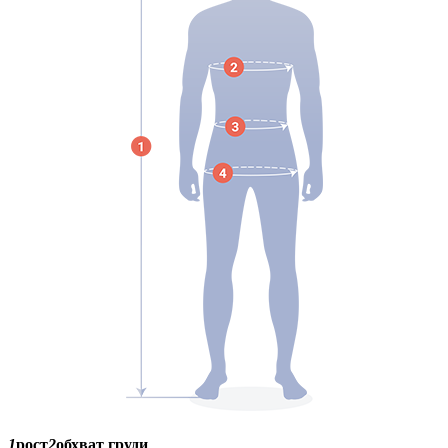
1
рост
2
обхват груди