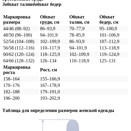
3
обхват талии
4
обхват бедер
Маркировка
Обхват
Обхват
Обхват
размера
груди, см
талии, см
бедер, см
44/46 (88–92)
86–93,9
70–77,9
95–100,9
48/50 (96–100)
94–101,9
78–85,9
101–106,9
52/54 (104–108)
102–109,9
86–93,9
107–112,9
56/58 (112–116)
110–117,9
94–101,9
113–118,9
60/62 (120–124)
118–125,9
102–109,9
119–124,9
64/66 (128–132)
126–134
110–118,9
125–131
Маркировка
Рост, см
роста
158–164
155–166,9
170–176
167–178,9
182–188
179–191,0
196–200
193–202,9
Таблица для определения размеров
женской
одежды