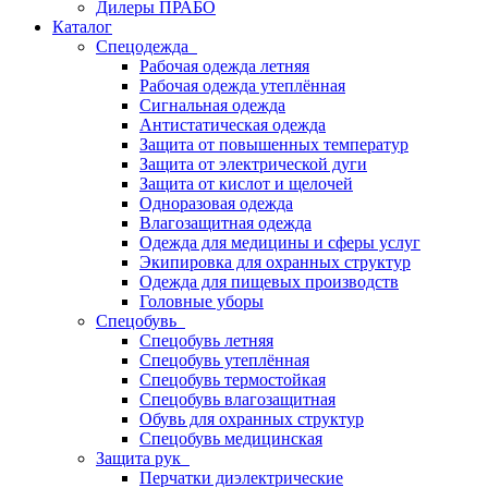
Дилеры ПРАБО
Каталог
Спецодежда
Рабочая одежда летняя
Рабочая одежда утеплённая
Сигнальная одежда
Антистатическая одежда
Защита от повышенных температур
Защита от электрической дуги
Защита от кислот и щелочей
Одноразовая одежда
Влагозащитная одежда
Одежда для медицины и сферы услуг
Экипировка для охранных структур
Одежда для пищевых производств
Головные уборы
Спецобувь
Спецобувь летняя
Спецобувь утеплённая
Спецобувь термостойкая
Спецобувь влагозащитная
Обувь для охранных структур
Спецобувь медицинская
Защита рук
Перчатки диэлектрические