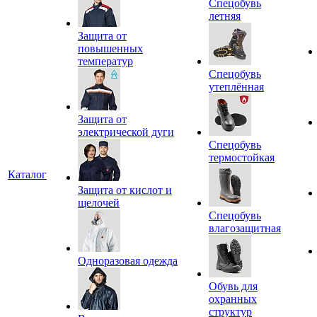
Спецобувь
летняя
Защита от
повышенных
температур
Спецобувь
утеплённая
Защита от
электрической дуги
Спецобувь
термостойкая
Каталог
Защита от кислот и
щелочей
Спецобувь
влагозащитная
Одноразовая одежда
Обувь для
охранных
структур