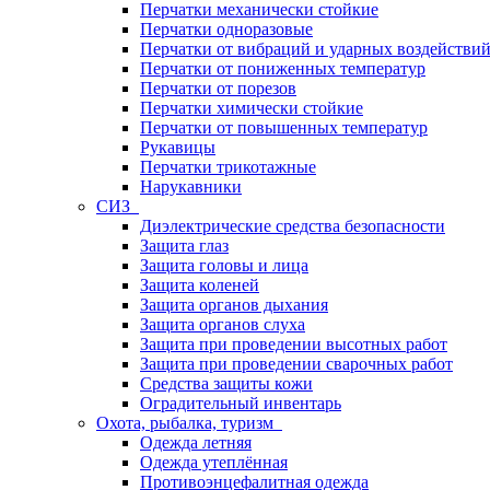
Перчатки механически стойкие
Перчатки одноразовые
Перчатки от вибраций и ударных воздействи
Перчатки от пониженных температур
Перчатки от порезов
Перчатки химически стойкие
Перчатки от повышенных температур
Рукавицы
Перчатки трикотажные
Нарукавники
СИЗ
Диэлектрические средства безопасности
Защита глаз
Защита головы и лица
Защита коленей
Защита органов дыхания
Защита органов слуха
Защита при проведении высотных работ
Защита при проведении сварочных работ
Средства защиты кожи
Оградительный инвентарь
Охота, рыбалка, туризм
Одежда летняя
Одежда утеплённая
Противоэнцефалитная одежда