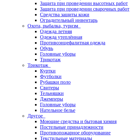
Защита при проведении высотных работ
Защита при проведении сварочных работ
Средства защиты кожи
Оградительный инвентарь
Охота, рыбалка, туризм
Одежда летняя
Одежда утеплённая
Противоэнцефалитная одежда
Обувь
Головные уборы
Трикотаж
Трикотаж
Куртки
Футболки
Рубашки поло
Свитеры
Тельняшки
Джемперы
Головные уборы
Нательное белье
Другое
Моющие средства и бытовая химия
Постельные принадлежности
Противопожарное оборудование
Текстильные материалы