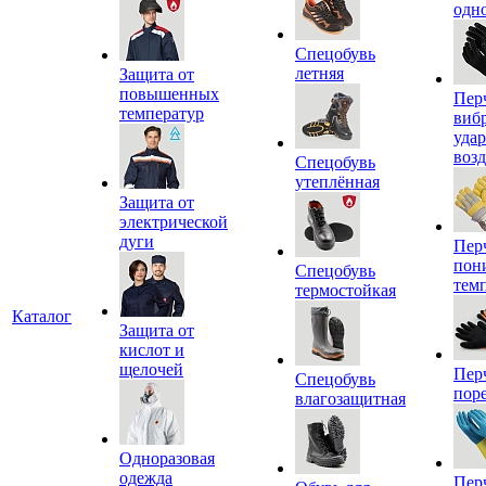
одн
Спецобувь
летняя
Защита от
повышенных
Пер
температур
виб
уда
воз
Спецобувь
утеплённая
Защита от
электрической
дуги
Пер
пон
Спецобувь
тем
термостойкая
Каталог
Защита от
кислот и
щелочей
Пер
Спецобувь
пор
влагозащитная
Одноразовая
одежда
Пер