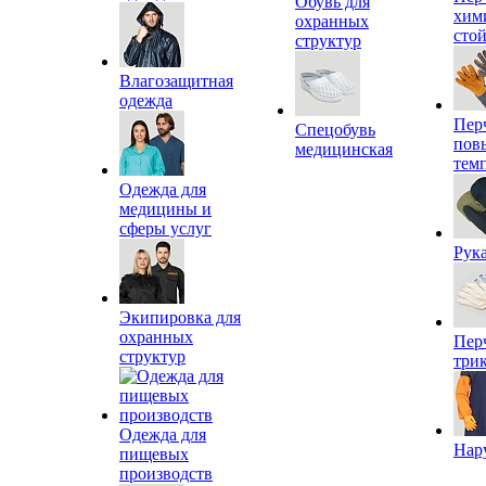
Обувь для
хим
охранных
сто
структур
Влагозащитная
одежда
Пер
Спецобувь
пов
медицинская
тем
Одежда для
медицины и
сферы услуг
Рук
Экипировка для
охранных
Пер
структур
три
Одежда для
Нар
пищевых
производств