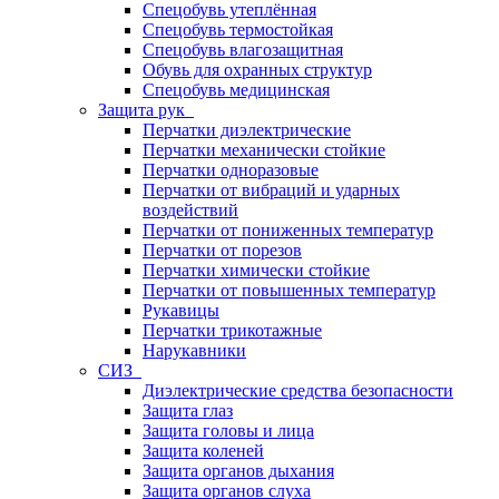
Спецобувь утеплённая
Спецобувь термостойкая
Спецобувь влагозащитная
Обувь для охранных структур
Спецобувь медицинская
Защита рук
Перчатки диэлектрические
Перчатки механически стойкие
Перчатки одноразовые
Перчатки от вибраций и ударных
воздействий
Перчатки от пониженных температур
Перчатки от порезов
Перчатки химически стойкие
Перчатки от повышенных температур
Рукавицы
Перчатки трикотажные
Нарукавники
СИЗ
Диэлектрические средства безопасности
Защита глаз
Защита головы и лица
Защита коленей
Защита органов дыхания
Защита органов слуха