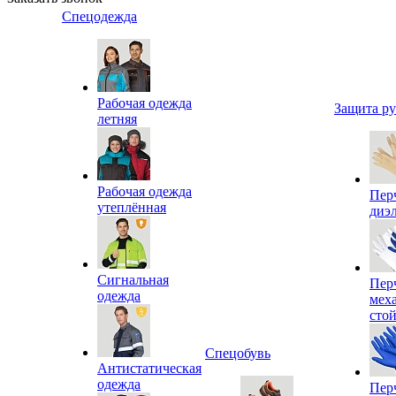
Спецодежда
Рабочая одежда
Защита р
летняя
Рабочая одежда
Пер
утеплённая
диэ
Сигнальная
Пер
одежда
мех
сто
Спецобувь
Антистатическая
одежда
Пер