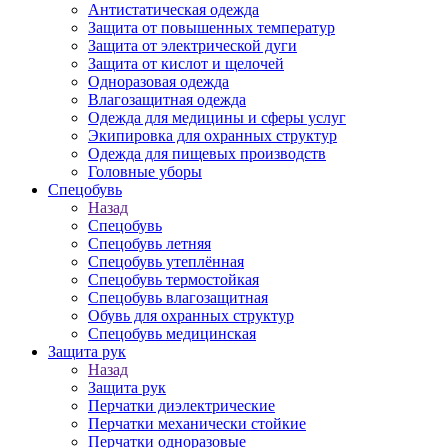
Антистатическая одежда
Защита от повышенных температур
Защита от электрической дуги
Защита от кислот и щелочей
Одноразовая одежда
Влагозащитная одежда
Одежда для медицины и сферы услуг
Экипировка для охранных структур
Одежда для пищевых производств
Головные уборы
Спецобувь
Назад
Спецобувь
Спецобувь летняя
Спецобувь утеплённая
Спецобувь термостойкая
Спецобувь влагозащитная
Обувь для охранных структур
Спецобувь медицинская
Защита рук
Назад
Защита рук
Перчатки диэлектрические
Перчатки механически стойкие
Перчатки одноразовые