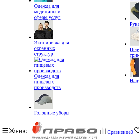
Одежда для
медицины и
сферы услуг
Рук
Экипировка для
охранных
Пер
структур
три
Одежда для
Нар
пищевых
производств
Головные уборы
МЕНЮ
Сравнение
0