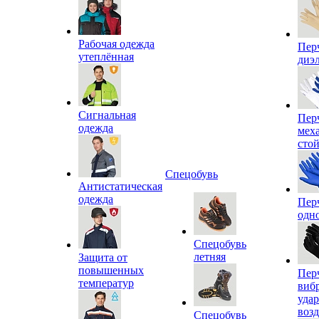
Рабочая одежда
Пер
утеплённая
диэ
Сигнальная
Пер
одежда
мех
сто
Спецобувь
Антистатическая
одежда
Пер
одн
Спецобувь
летняя
Защита от
повышенных
Пер
температур
виб
уда
воз
Спецобувь