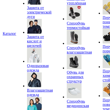
утеплённая
Защита от
электрической
дуги
Пер
пон
Спецобувь
тем
термостойкая
Каталог
Защита от
кислот и
щелочей
Пер
Спецобувь
пор
влагозащитная
Одноразовая
одежда
Пер
Обувь для
хим
охранных
сто
структур
Влагозащитная
одежда
Пер
Спецобувь
пов
медицинская
тем