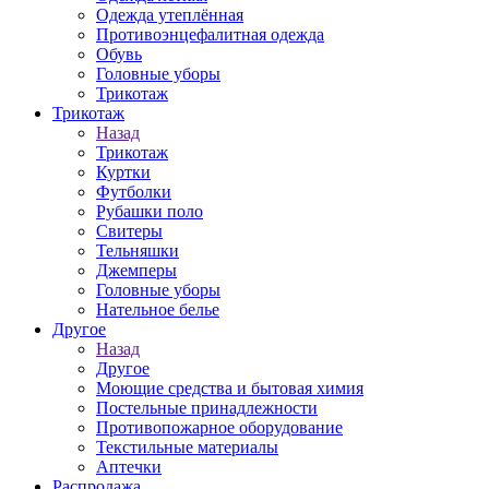
Одежда утеплённая
Противоэнцефалитная одежда
Обувь
Головные уборы
Трикотаж
Трикотаж
Назад
Трикотаж
Куртки
Футболки
Рубашки поло
Свитеры
Тельняшки
Джемперы
Головные уборы
Нательное белье
Другое
Назад
Другое
Моющие средства и бытовая химия
Постельные принадлежности
Противопожарное оборудование
Текстильные материалы
Аптечки
Распродажа