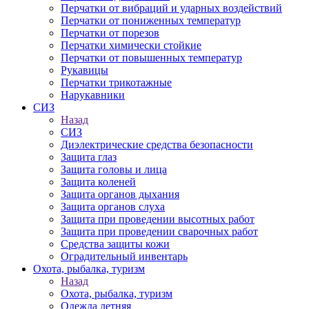
Перчатки от вибраций и ударных воздействий
Перчатки от пониженных температур
Перчатки от порезов
Перчатки химически стойкие
Перчатки от повышенных температур
Рукавицы
Перчатки трикотажные
Нарукавники
СИЗ
Назад
СИЗ
Диэлектрические средства безопасности
Защита глаз
Защита головы и лица
Защита коленей
Защита органов дыхания
Защита органов слуха
Защита при проведении высотных работ
Защита при проведении сварочных работ
Средства защиты кожи
Оградительный инвентарь
Охота, рыбалка, туризм
Назад
Охота, рыбалка, туризм
Одежда летняя