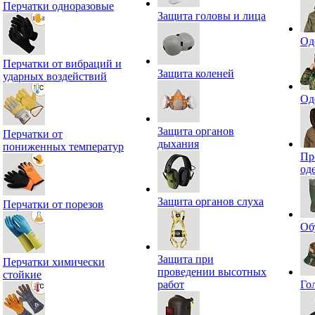
Перчатки одноразовые
Защита головы и лица
Од
Перчатки от вибраций и
Защита коленей
ударных воздействий
Од
Защита органов
Перчатки от
дыхания
пониженных температур
Пр
од
Защита органов слуха
Перчатки от порезов
Об
Защита при
Перчатки химически
проведении высотных
стойкие
работ
Го