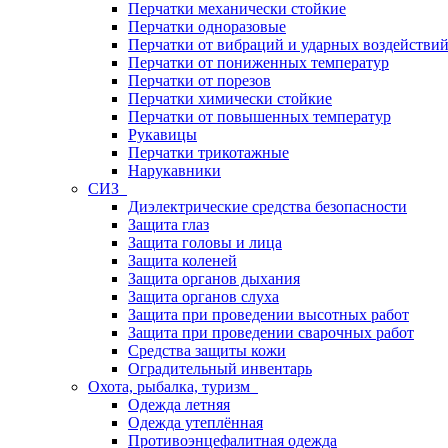
Перчатки механически стойкие
Перчатки одноразовые
Перчатки от вибраций и ударных воздействи
Перчатки от пониженных температур
Перчатки от порезов
Перчатки химически стойкие
Перчатки от повышенных температур
Рукавицы
Перчатки трикотажные
Нарукавники
СИЗ
Диэлектрические средства безопасности
Защита глаз
Защита головы и лица
Защита коленей
Защита органов дыхания
Защита органов слуха
Защита при проведении высотных работ
Защита при проведении сварочных работ
Средства защиты кожи
Оградительный инвентарь
Охота, рыбалка, туризм
Одежда летняя
Одежда утеплённая
Противоэнцефалитная одежда