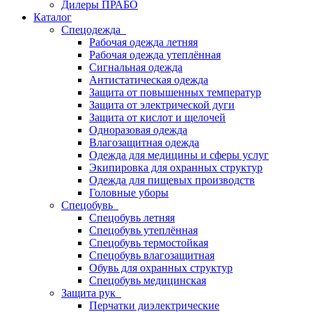
Дилеры ПРАБО
Каталог
Спецодежда
Рабочая одежда летняя
Рабочая одежда утеплённая
Сигнальная одежда
Антистатическая одежда
Защита от повышенных температур
Защита от электрической дуги
Защита от кислот и щелочей
Одноразовая одежда
Влагозащитная одежда
Одежда для медицины и сферы услуг
Экипировка для охранных структур
Одежда для пищевых производств
Головные уборы
Спецобувь
Спецобувь летняя
Спецобувь утеплённая
Спецобувь термостойкая
Спецобувь влагозащитная
Обувь для охранных структур
Спецобувь медицинская
Защита рук
Перчатки диэлектрические