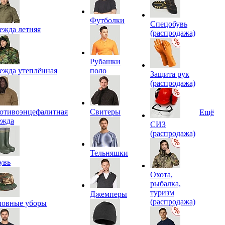
Футболки
Спецобувь
ежда летняя
(распродажа)
Рубашки
ежда утеплённая
поло
Защита рук
(распродажа)
отивоэнцефалитная
Свитеры
Ещё
ежда
СИЗ
(распродажа)
Тельняшки
увь
Охота,
рыбалка,
туризм
Джемперы
(распродажа)
ловные уборы