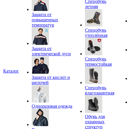
Спецобувь
летняя
Защита от
повышенных
температур
Спецобувь
утеплённая
Защита от
электрической дуги
Спецобувь
термостойкая
Каталог
Защита от кислот и
щелочей
Спецобувь
влагозащитная
Одноразовая одежда
Обувь для
охранных
структур