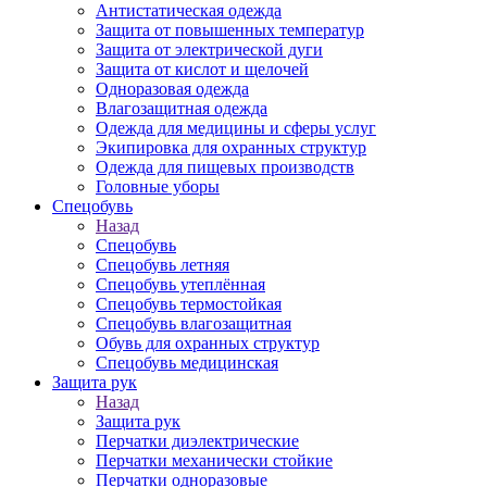
Антистатическая одежда
Защита от повышенных температур
Защита от электрической дуги
Защита от кислот и щелочей
Одноразовая одежда
Влагозащитная одежда
Одежда для медицины и сферы услуг
Экипировка для охранных структур
Одежда для пищевых производств
Головные уборы
Спецобувь
Назад
Спецобувь
Спецобувь летняя
Спецобувь утеплённая
Спецобувь термостойкая
Спецобувь влагозащитная
Обувь для охранных структур
Спецобувь медицинская
Защита рук
Назад
Защита рук
Перчатки диэлектрические
Перчатки механически стойкие
Перчатки одноразовые