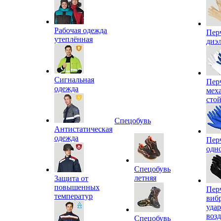
Рабочая одежда
Пер
утеплённая
диэ
Сигнальная
Пер
одежда
мех
сто
Спецобувь
Антистатическая
одежда
Пер
одн
Спецобувь
летняя
Защита от
повышенных
Пер
температур
виб
уда
воз
Спецобувь