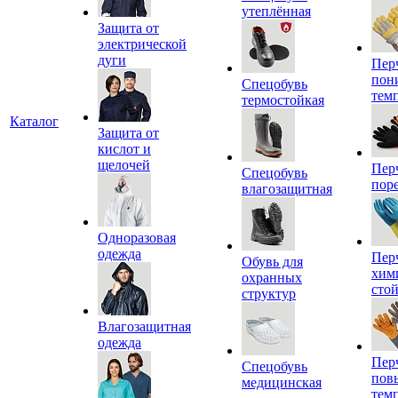
утеплённая
Защита от
электрической
дуги
Пер
пон
Спецобувь
тем
термостойкая
Каталог
Защита от
кислот и
щелочей
Пер
Спецобувь
пор
влагозащитная
Одноразовая
одежда
Пер
Обувь для
хим
охранных
сто
структур
Влагозащитная
одежда
Пер
Спецобувь
пов
медицинская
тем