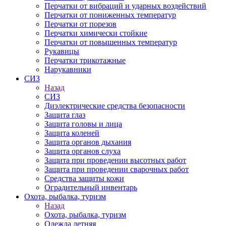
Перчатки от вибраций и ударных воздействий
Перчатки от пониженных температур
Перчатки от порезов
Перчатки химически стойкие
Перчатки от повышенных температур
Рукавицы
Перчатки трикотажные
Нарукавники
СИЗ
Назад
СИЗ
Диэлектрические средства безопасности
Защита глаз
Защита головы и лица
Защита коленей
Защита органов дыхания
Защита органов слуха
Защита при проведении высотных работ
Защита при проведении сварочных работ
Средства защиты кожи
Оградительный инвентарь
Охота, рыбалка, туризм
Назад
Охота, рыбалка, туризм
Одежда летняя