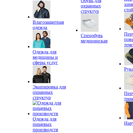
Обувь для
хим
охранных
сто
структур
Влагозащитная
одежда
Пер
Спецобувь
пов
медицинская
тем
Одежда для
медицины и
сферы услуг
Рук
Экипировка для
охранных
Пер
структур
три
Одежда для
Нар
пищевых
производств