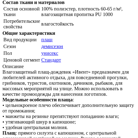
Состав ткани и материалов
Состав основной
100% полиэстер, плотность 60-65 г/м²,
ткани
влагозащитная пропитка PU 1000
Потребительские
влагостойкость
свойства
Общие характеристики
Вид продукции
плащ
Сезон
демисезон
Пол
унисекс
Ценовой сегмент
Стандарт
Описание
Влагозащитный плащ-дождевик «Ивент» предназначен для
любителей активного отдыха, для повседневной прогулки,
грибников, туристов, охотников, дачников, рыбаков, для
массовых мероприятий на улице. Можно использовать в
качестве промоодежды для нанесения логотипов.
Модельные особенности плаща
:
• цельнокроеное плечо обеспечивает дополнительную защиту
от промокания;
• манжеты на резинке препятствуют попаданию влаги;
• утягивающий шнур в капюшоне;
• удобная центральная молния.
Плащ
: прямого силуэта с капюшоном, с центральной