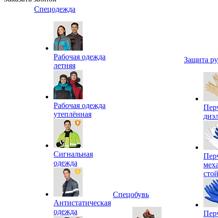
Спецодежда
Рабочая одежда
Защита р
летняя
Рабочая одежда
Пер
утеплённая
диэ
Сигнальная
Пер
одежда
мех
сто
Спецобувь
Антистатическая
одежда
Пер