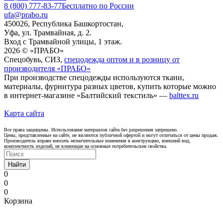
8 (800) 777-83-77
Бесплатно по России
ufa@prabo.ru
450026, Республика Башкортостан,
Уфа, ул. Трамвайная, д. 2.
Вход с Трамвайной улицы, 1 этаж.
2026 © «ПРАБО»
Спецобувь, СИЗ,
спецодежда оптом и в розницу от
производителя «ПРАБО»
При производстве спецодежды используются ткани,
материалы, фурнитура разных цветов, купить которые можно
в интернет-магазине «Балтийский текстиль» —
balttex.ru
Карта сайта
Все права защищены. Использование материалов сайта без разрешения запрещено.
Цены, представленные на сайте, не являются публичной офертой и могут отличаться от цены продаж.
Производитель вправе вносить незначительные изменения в конструкцию, внешний вид,
комплектность изделий, не влияющие на основные потребительские свойства.
Найти
0
0
0
Корзина