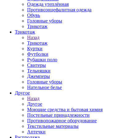
Одежда утеплённая
Противоэнцефалитная одежда
Обувь
Головные уборы
Трикотаж
Трикотаж
Назад
Трикотаж
Куртки
Футболки
Рубашки поло
Свитеры
Тельняшки
Джемперы
Головные уборы
Нательное белье
Другое
Назад
Другое
Моющие средства и бытовая химия
Постельные принадлежности
Противопожарное оборудование
Текстильные материалы
Аптечки
Распродажа