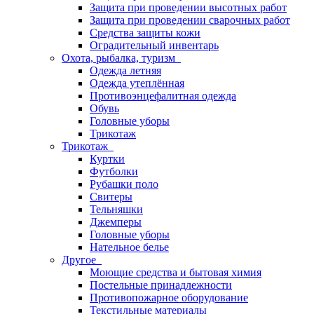
Защита при проведении высотных работ
Защита при проведении сварочных работ
Средства защиты кожи
Оградительный инвентарь
Охота, рыбалка, туризм
Одежда летняя
Одежда утеплённая
Противоэнцефалитная одежда
Обувь
Головные уборы
Трикотаж
Трикотаж
Куртки
Футболки
Рубашки поло
Свитеры
Тельняшки
Джемперы
Головные уборы
Нательное белье
Другое
Моющие средства и бытовая химия
Постельные принадлежности
Противопожарное оборудование
Текстильные материалы