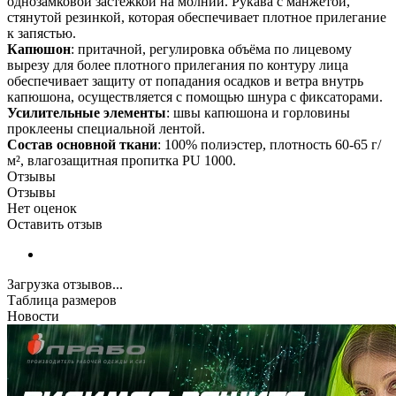
однозамковой застёжкой на молнии. Рукава с манжетой,
стянутой резинкой, которая обеспечивает плотное прилегание
к запястью.
Капюшон
: притачной, регулировка объёма по лицевому
вырезу для более плотного прилегания по контуру лица
обеспечивает защиту от попадания осадков и ветра внутрь
капюшона, осуществляется с помощью шнура с фиксаторами.
Усилительные элементы
: швы капюшона и горловины
проклеены специальной лентой.
Состав основной ткани
: 100% полиэстер, плотность 60-65 г/
м², влагозащитная пропитка PU 1000.
Отзывы
Отзывы
Нет оценок
Оставить отзыв
Загрузка отзывов...
Таблица размеров
Новости