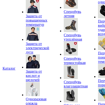
одн
Спецобувь
летняя
Защита от
повышенных
Пер
температур
виб
уда
воз
Спецобувь
утеплённая
Защита от
электрической
дуги
Пер
пон
Спецобувь
тем
термостойкая
Каталог
Защита от
кислот и
щелочей
Пер
Спецобувь
пор
влагозащитная
Одноразовая
одежда
Пер