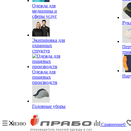
Одежда для
медицины и
сферы услуг
Рук
Экипировка для
охранных
Пер
структур
три
Одежда для
Нар
пищевых
производств
Головные уборы
МЕНЮ
Сравнение
0