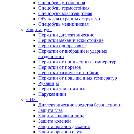
Спецобувь утеплённая
Спецобувь термостойкая
Спецобувь влагозащитная
Обувь для охранных структур
Спецобувь медицинская
Защита рук
Перчатки диэлектрические
Перчатки механически стойкие
Перчатки одноразовые
Перчатки от вибраций и ударных
воздействий
Перчатки от пониженных температур
Перчатки от порезов
Перчатки химически стойкие
Перчатки от повышенных температур
Рукавицы
Перчатки трикотажные
Нарукавники
СИЗ
Диэлектрические средства безопасности
Защита глаз
Защита головы и лица
Защита коленей
Защита органов дыхания
Защита органов слуха