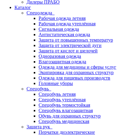
Дилеры ПРАБО
Каталог
Спецодежда
Рабочая одежда летняя
Рабочая одежда утеплённая
Сигнальная одежда
Антистатическая одежда
Защита от повышенных температур
Защита от электрической дуги
Защита от кислот и щелочей
Одноразовая одежда
Влагозащитная одежда
Одежда для медицины и сферы услуг
Экипировка для охранных структур
Одежда для пищевых производств
Головные уборы
Спецобувь
Спецобувь летняя
Спецобувь утеплённая
Спецобувь термостойкая
Спецобувь влагозащитная
Обувь для охранных структур
Спецобувь медицинская
Защита рук
Перчатки диэлектрические