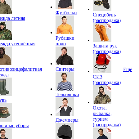
Футболки
Спецобувь
ежда летняя
(распродажа)
Рубашки
ежда утеплённая
поло
Защита рук
(распродажа)
отивоэнцефалитная
Свитеры
Ещё
ежда
СИЗ
(распродажа)
Тельняшки
увь
Охота,
рыбалка,
туризм
Джемперы
(распродажа)
ловные уборы