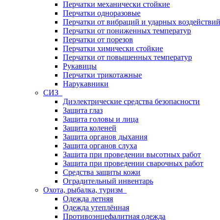
Перчатки механически стойкие
Перчатки одноразовые
Перчатки от вибраций и ударных воздействи
Перчатки от пониженных температур
Перчатки от порезов
Перчатки химически стойкие
Перчатки от повышенных температур
Рукавицы
Перчатки трикотажные
Нарукавники
СИЗ
Диэлектрические средства безопасности
Защита глаз
Защита головы и лица
Защита коленей
Защита органов дыхания
Защита органов слуха
Защита при проведении высотных работ
Защита при проведении сварочных работ
Средства защиты кожи
Оградительный инвентарь
Охота, рыбалка, туризм
Одежда летняя
Одежда утеплённая
Противоэнцефалитная одежда