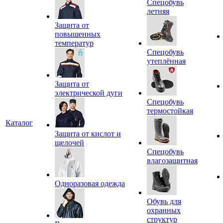
Спецобувь
летняя
Защита от
повышенных
температур
Спецобувь
утеплённая
Защита от
электрической дуги
Спецобувь
термостойкая
Каталог
Защита от кислот и
щелочей
Спецобувь
влагозащитная
Одноразовая одежда
Обувь для
охранных
структур