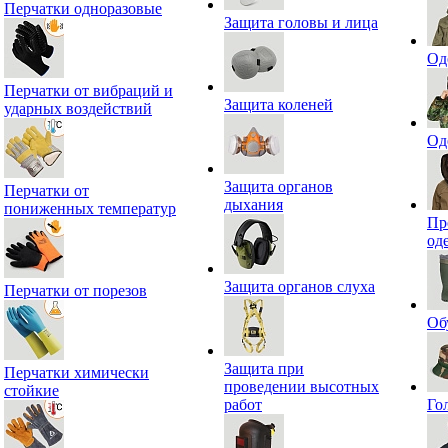
Перчатки одноразовые
Защита головы и лица
Од
Перчатки от вибраций и
Защита коленей
ударных воздействий
Од
Защита органов
Перчатки от
дыхания
пониженных температур
Пр
од
Защита органов слуха
Перчатки от порезов
Об
Защита при
Перчатки химически
проведении высотных
стойкие
работ
Го