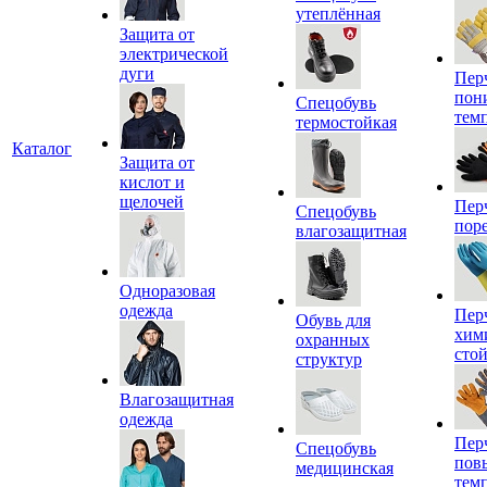
утеплённая
Защита от
электрической
дуги
Пер
пон
Спецобувь
тем
термостойкая
Каталог
Защита от
кислот и
щелочей
Пер
Спецобувь
пор
влагозащитная
Одноразовая
одежда
Пер
Обувь для
хим
охранных
сто
структур
Влагозащитная
одежда
Пер
Спецобувь
пов
медицинская
тем