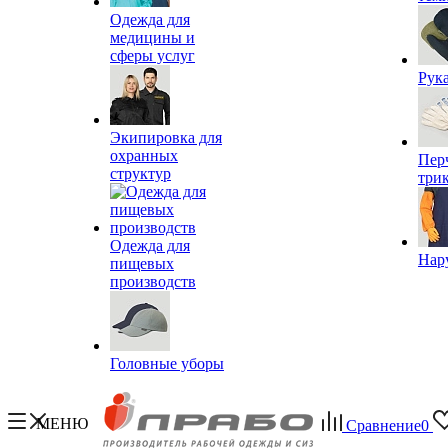
Одежда для
медицины и
сферы услуг
Рук
Экипировка для
охранных
Пер
структур
три
Одежда для
Нар
пищевых
производств
Головные уборы
МЕНЮ
Сравнение
0