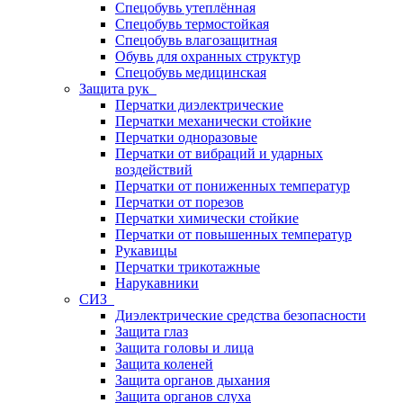
Спецобувь утеплённая
Спецобувь термостойкая
Спецобувь влагозащитная
Обувь для охранных структур
Спецобувь медицинская
Защита рук
Перчатки диэлектрические
Перчатки механически стойкие
Перчатки одноразовые
Перчатки от вибраций и ударных
воздействий
Перчатки от пониженных температур
Перчатки от порезов
Перчатки химически стойкие
Перчатки от повышенных температур
Рукавицы
Перчатки трикотажные
Нарукавники
СИЗ
Диэлектрические средства безопасности
Защита глаз
Защита головы и лица
Защита коленей
Защита органов дыхания
Защита органов слуха