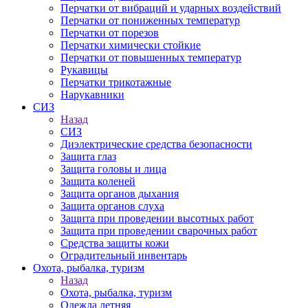
Перчатки от вибраций и ударных воздействий
Перчатки от пониженных температур
Перчатки от порезов
Перчатки химически стойкие
Перчатки от повышенных температур
Рукавицы
Перчатки трикотажные
Нарукавники
СИЗ
Назад
СИЗ
Диэлектрические средства безопасности
Защита глаз
Защита головы и лица
Защита коленей
Защита органов дыхания
Защита органов слуха
Защита при проведении высотных работ
Защита при проведении сварочных работ
Средства защиты кожи
Оградительный инвентарь
Охота, рыбалка, туризм
Назад
Охота, рыбалка, туризм
Одежда летняя