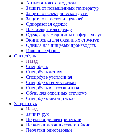
Антистатическая одежда
Защита от повышенных температур
Защита от электрической дуги
Защита от кислот и щелочей
Одноразовая одежда
Влагозащитная одежда
Одежда для медицины и сферы услуг
Экипировка для охранных структур
Одежда для пищевых производств
Головные уборы
Спецобувь
Назад
Спецобувь
Спецобувь летняя
Спецобувь утеплённая
Спецобувь термостойкая
Спецобувь влагозащитная
Обувь для охранных структур
Спецобувь медицинская
Защита рук
Назад
Защита рук
Перчатки диэлектрические
Перчатки механически стойкие
Перчатки одноразовые