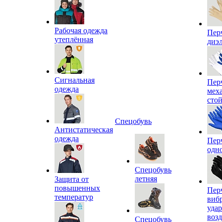
Рабочая одежда
Пер
утеплённая
диэ
Сигнальная
Пер
одежда
мех
сто
Спецобувь
Антистатическая
одежда
Пер
одн
Спецобувь
летняя
Защита от
повышенных
Пер
температур
виб
уда
воз
Спецобувь