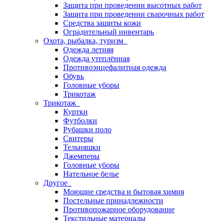
Защита при проведении высотных работ
Защита при проведении сварочных работ
Средства защиты кожи
Оградительный инвентарь
Охота, рыбалка, туризм
Одежда летняя
Одежда утеплённая
Противоэнцефалитная одежда
Обувь
Головные уборы
Трикотаж
Трикотаж
Куртки
Футболки
Рубашки поло
Свитеры
Тельняшки
Джемперы
Головные уборы
Нательное белье
Другое
Моющие средства и бытовая химия
Постельные принадлежности
Противопожарное оборудование
Текстильные материалы