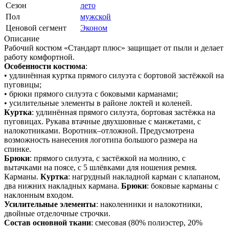
Сезон
лето
Пол
мужской
Ценовой сегмент
Эконом
Описание
Рабочий костюм «Стандарт плюс» защищает от пыли и делает
работу комфортной.
Особенности костюма
:
• удлинённая куртка прямого силуэта с бортовой застёжкой на
пуговицы;
• брюки прямого силуэта с боковыми карманами;
• усилительные элементы в районе локтей и коленей.
Куртка
: удлинённая прямого силуэта, бортовая застёжка на
пуговицах. Рукава втачные двухшовные с манжетами, с
налокотниками. Воротник–отложной. Предусмотрена
возможность нанесения логотипа большого размера на
спинке.
Брюки
: прямого силуэта, с застёжкой на молнию, с
вытачками на поясе, с 5 шлёвками для ношения ремня.
Карманы.
Куртка
: нагрудный накладной карман с клапаном,
два нижних накладных кармана.
Брюки
: боковые карманы с
наклонным входом.
Усилительные элементы
: наколенники и налокотники,
двойные отделочные строчки.
Состав основной ткани
: смесовая (80% полиэстер, 20%