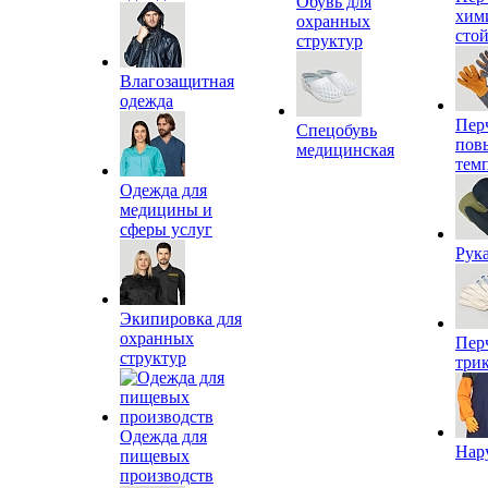
Обувь для
хим
охранных
сто
структур
Влагозащитная
одежда
Пер
Спецобувь
пов
медицинская
тем
Одежда для
медицины и
сферы услуг
Рук
Экипировка для
охранных
Пер
структур
три
Одежда для
Нар
пищевых
производств