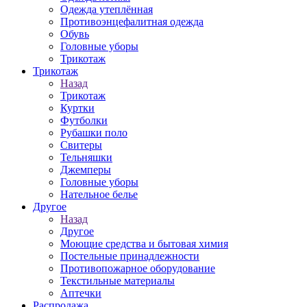
Одежда утеплённая
Противоэнцефалитная одежда
Обувь
Головные уборы
Трикотаж
Трикотаж
Назад
Трикотаж
Куртки
Футболки
Рубашки поло
Свитеры
Тельняшки
Джемперы
Головные уборы
Нательное белье
Другое
Назад
Другое
Моющие средства и бытовая химия
Постельные принадлежности
Противопожарное оборудование
Текстильные материалы
Аптечки
Распродажа