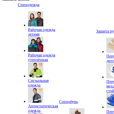
Спецодежда
Рабочая одежда
Защита р
летняя
Рабочая одежда
Пер
утеплённая
диэ
Сигнальная
Пер
одежда
мех
сто
Спецобувь
Антистатическая
одежда
Пер