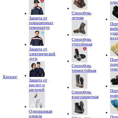
одн
Спецобувь
летняя
Защита от
повышенных
Пер
температур
виб
уда
воз
Спецобувь
утеплённая
Защита от
электрической
дуги
Пер
пон
Спецобувь
тем
термостойкая
Каталог
Защита от
кислот и
щелочей
Пер
Спецобувь
пор
влагозащитная
Одноразовая
одежда
Пер