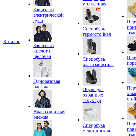
утеплённая
Защита от
электрической
дуги
Пер
пон
Спецобувь
тем
термостойкая
Каталог
Защита от
кислот и
щелочей
Пер
Спецобувь
пор
влагозащитная
Одноразовая
одежда
Пер
Обувь для
хим
охранных
сто
структур
Влагозащитная
одежда
Пер
Спецобувь
пов
медицинская
тем