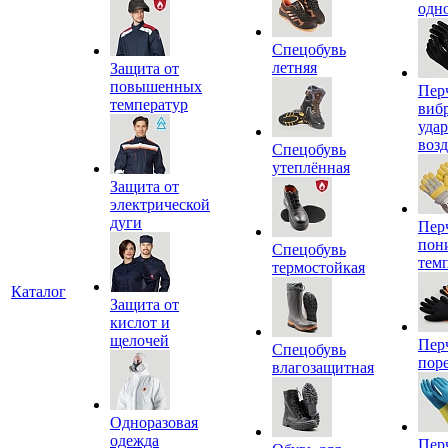
одн
Спецобувь
летняя
Защита от
повышенных
Пер
температур
виб
уда
воз
Спецобувь
утеплённая
Защита от
электрической
дуги
Пер
пон
Спецобувь
тем
термостойкая
Каталог
Защита от
кислот и
щелочей
Пер
Спецобувь
пор
влагозащитная
Одноразовая
одежда
Пер