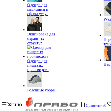
Одежда для
медицины и
сферы услуг
Рук
Экипировка для
охранных
Пер
структур
три
Одежда для
Нар
пищевых
производств
Головные уборы
МЕНЮ
Сравнение
0