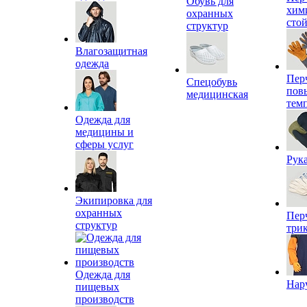
Обувь для
хим
охранных
сто
структур
Влагозащитная
одежда
Пер
Спецобувь
пов
медицинская
тем
Одежда для
медицины и
сферы услуг
Рук
Экипировка для
охранных
Пер
структур
три
Одежда для
Нар
пищевых
производств