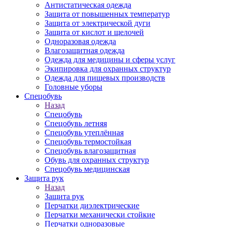
Антистатическая одежда
Защита от повышенных температур
Защита от электрической дуги
Защита от кислот и щелочей
Одноразовая одежда
Влагозащитная одежда
Одежда для медицины и сферы услуг
Экипировка для охранных структур
Одежда для пищевых производств
Головные уборы
Спецобувь
Назад
Спецобувь
Спецобувь летняя
Спецобувь утеплённая
Спецобувь термостойкая
Спецобувь влагозащитная
Обувь для охранных структур
Спецобувь медицинская
Защита рук
Назад
Защита рук
Перчатки диэлектрические
Перчатки механически стойкие
Перчатки одноразовые