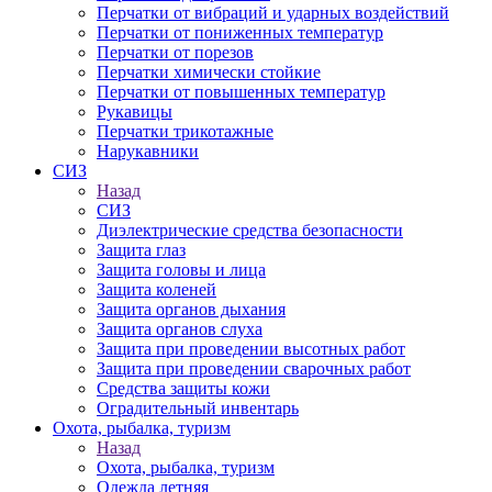
Перчатки от вибраций и ударных воздействий
Перчатки от пониженных температур
Перчатки от порезов
Перчатки химически стойкие
Перчатки от повышенных температур
Рукавицы
Перчатки трикотажные
Нарукавники
СИЗ
Назад
СИЗ
Диэлектрические средства безопасности
Защита глаз
Защита головы и лица
Защита коленей
Защита органов дыхания
Защита органов слуха
Защита при проведении высотных работ
Защита при проведении сварочных работ
Средства защиты кожи
Оградительный инвентарь
Охота, рыбалка, туризм
Назад
Охота, рыбалка, туризм
Одежда летняя