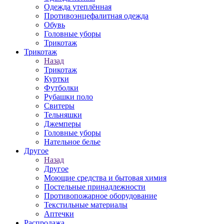
Одежда утеплённая
Противоэнцефалитная одежда
Обувь
Головные уборы
Трикотаж
Трикотаж
Назад
Трикотаж
Куртки
Футболки
Рубашки поло
Свитеры
Тельняшки
Джемперы
Головные уборы
Нательное белье
Другое
Назад
Другое
Моющие средства и бытовая химия
Постельные принадлежности
Противопожарное оборудование
Текстильные материалы
Аптечки
Распродажа