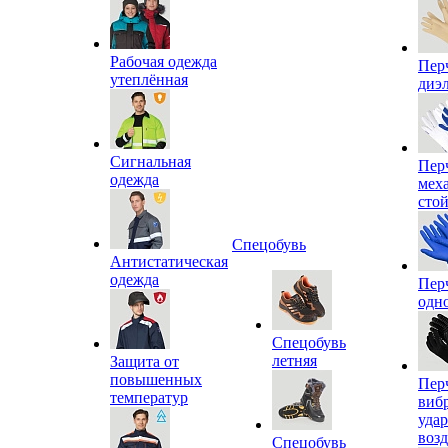
Рабочая одежда
Пер
утеплённая
диэ
Сигнальная
Пер
одежда
мех
сто
Спецобувь
Антистатическая
одежда
Пер
одн
Спецобувь
летняя
Защита от
повышенных
Пер
температур
виб
уда
воз
Спецобувь