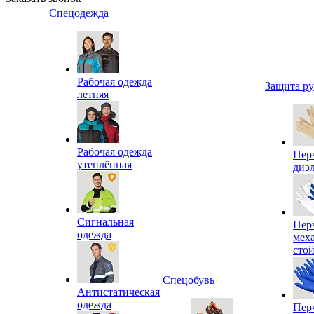
Спецодежда
Рабочая одежда
Защита р
летняя
Рабочая одежда
Пер
утеплённая
диэ
Сигнальная
Пер
одежда
мех
сто
Спецобувь
Антистатическая
одежда
Пер