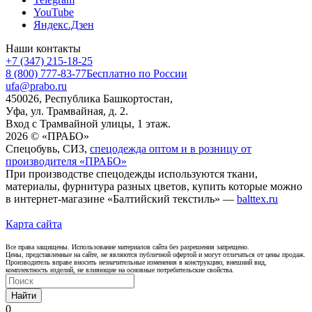
YouTube
Яндекс.Дзен
Наши контакты
+7 (347) 215-18-25
8 (800) 777-83-77
Бесплатно по России
ufa@prabo.ru
450026, Республика Башкортостан,
Уфа, ул. Трамвайная, д. 2.
Вход с Трамвайной улицы, 1 этаж.
2026 © «ПРАБО»
Спецобувь, СИЗ,
спецодежда оптом и в розницу от
производителя «ПРАБО»
При производстве спецодежды используются ткани,
материалы, фурнитура разных цветов, купить которые можно
в интернет-магазине «Балтийский текстиль» —
balttex.ru
Карта сайта
Все права защищены. Использование материалов сайта без разрешения запрещено.
Цены, представленные на сайте, не являются публичной офертой и могут отличаться от цены продаж.
Производитель вправе вносить незначительные изменения в конструкцию, внешний вид,
комплектность изделий, не влияющие на основные потребительские свойства.
Найти
0