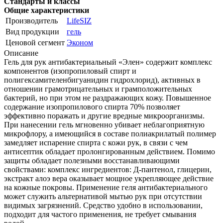
Стандарты и классы
Общие характеристики
Производитель
LifeSIZ
Вид продукции
гель
Ценовой сегмент
Эконом
Описание
Гель для рук антибактериальный «Элен» содержит комплекс
компонентов (изопропиловый спирт и
полигексамителенбигуанидин гидрохлорид), активных в
отношении грамотрицательных и грамположительных
бактерий, но при этом не раздражающих кожу. Повышенное
содержание изопропилового спирта 70% позволяет
эффективно поражать и другие вредные микроорганизмы.
При нанесении гель мгновенно убивает неблагоприятную
микрофлору, а имеющийся в составе полиакрилатый полимер
замедляет испарение спирта с кожи рук, в связи с чем
антисептик обладает пролонгированным действием. Помимо
защиты обладает полезными восстанавливающими
свойствами: комплекс ингредиентов: Д-пантенол, глицерин,
экстракт алоэ вера оказывает мощное укрепляющее действие
на кожные покровы. Применение геля антибактериального
может служить альтернативой мытью рук при отсутствии
видимых загрязнений. Средство удобно в использовании,
подходит для частого применения, не требует смывания