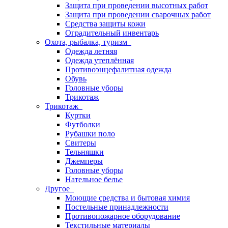
Защита при проведении высотных работ
Защита при проведении сварочных работ
Средства защиты кожи
Оградительный инвентарь
Охота, рыбалка, туризм
Одежда летняя
Одежда утеплённая
Противоэнцефалитная одежда
Обувь
Головные уборы
Трикотаж
Трикотаж
Куртки
Футболки
Рубашки поло
Свитеры
Тельняшки
Джемперы
Головные уборы
Нательное белье
Другое
Моющие средства и бытовая химия
Постельные принадлежности
Противопожарное оборудование
Текстильные материалы