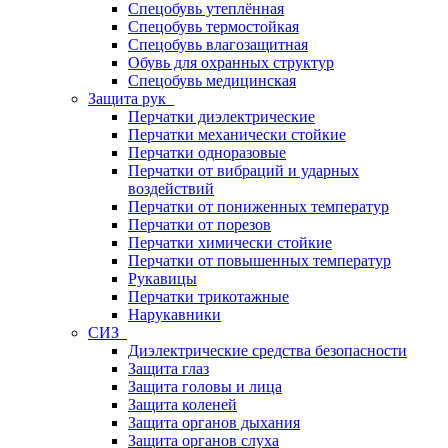
Спецобувь утеплённая
Спецобувь термостойкая
Спецобувь влагозащитная
Обувь для охранных структур
Спецобувь медицинская
Защита рук
Перчатки диэлектрические
Перчатки механически стойкие
Перчатки одноразовые
Перчатки от вибраций и ударных
воздействий
Перчатки от пониженных температур
Перчатки от порезов
Перчатки химически стойкие
Перчатки от повышенных температур
Рукавицы
Перчатки трикотажные
Нарукавники
СИЗ
Диэлектрические средства безопасности
Защита глаз
Защита головы и лица
Защита коленей
Защита органов дыхания
Защита органов слуха