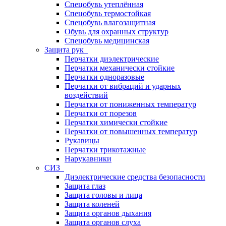
Спецобувь утеплённая
Спецобувь термостойкая
Спецобувь влагозащитная
Обувь для охранных структур
Спецобувь медицинская
Защита рук
Перчатки диэлектрические
Перчатки механически стойкие
Перчатки одноразовые
Перчатки от вибраций и ударных
воздействий
Перчатки от пониженных температур
Перчатки от порезов
Перчатки химически стойкие
Перчатки от повышенных температур
Рукавицы
Перчатки трикотажные
Нарукавники
СИЗ
Диэлектрические средства безопасности
Защита глаз
Защита головы и лица
Защита коленей
Защита органов дыхания
Защита органов слуха