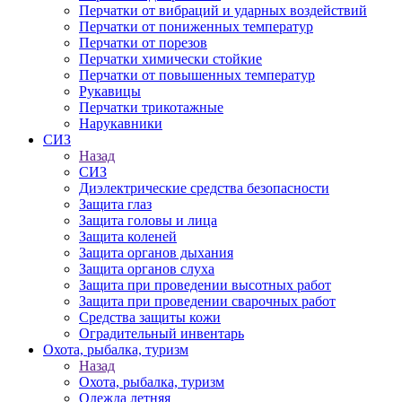
Перчатки от вибраций и ударных воздействий
Перчатки от пониженных температур
Перчатки от порезов
Перчатки химически стойкие
Перчатки от повышенных температур
Рукавицы
Перчатки трикотажные
Нарукавники
СИЗ
Назад
СИЗ
Диэлектрические средства безопасности
Защита глаз
Защита головы и лица
Защита коленей
Защита органов дыхания
Защита органов слуха
Защита при проведении высотных работ
Защита при проведении сварочных работ
Средства защиты кожи
Оградительный инвентарь
Охота, рыбалка, туризм
Назад
Охота, рыбалка, туризм
Одежда летняя