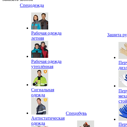
Спецодежда
Рабочая одежда
Защита р
летняя
Рабочая одежда
Пер
утеплённая
диэ
Сигнальная
Пер
одежда
мех
сто
Спецобувь
Антистатическая
одежда
Пер