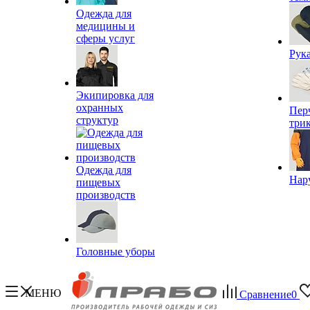
Одежда для
медицины и
сферы услуг
Рук
Экипировка для
охранных
Пер
структур
три
Одежда для
Нар
пищевых
производств
Головные уборы
МЕНЮ
Сравнение
0