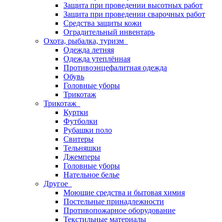
Защита при проведении высотных работ
Защита при проведении сварочных работ
Средства защиты кожи
Оградительный инвентарь
Охота, рыбалка, туризм
Одежда летняя
Одежда утеплённая
Противоэнцефалитная одежда
Обувь
Головные уборы
Трикотаж
Трикотаж
Куртки
Футболки
Рубашки поло
Свитеры
Тельняшки
Джемперы
Головные уборы
Нательное белье
Другое
Моющие средства и бытовая химия
Постельные принадлежности
Противопожарное оборудование
Текстильные материалы