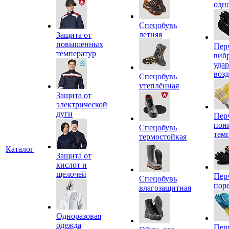
одн
Спецобувь
летняя
Защита от
повышенных
Пер
температур
виб
уда
воз
Спецобувь
утеплённая
Защита от
электрической
дуги
Пер
пон
Спецобувь
тем
термостойкая
Каталог
Защита от
кислот и
щелочей
Пер
Спецобувь
пор
влагозащитная
Одноразовая
одежда
Пер