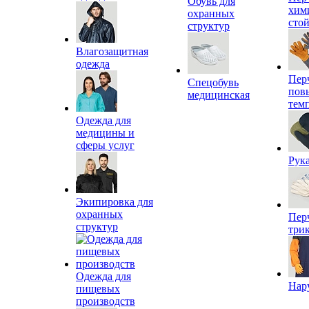
Обувь для
хим
охранных
сто
структур
Влагозащитная
одежда
Пер
Спецобувь
пов
медицинская
тем
Одежда для
медицины и
сферы услуг
Рук
Экипировка для
охранных
Пер
структур
три
Одежда для
Нар
пищевых
производств