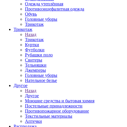
Одежда утеплённая
Противоэнцефалитная одежда
Обувь
Головные уборы
Трикотаж
Трикотаж
Назад
Трикотаж
Куртки
Футболки
Рубашки поло
Свитеры
Тельняшки
Джемперы
Головные уборы
Нательное белье
Другое
Назад
Другое
Моющие средства и бытовая химия
Постельные принадлежности
Противопожарное оборудование
Текстильные материалы
Аптечки
Распродажа