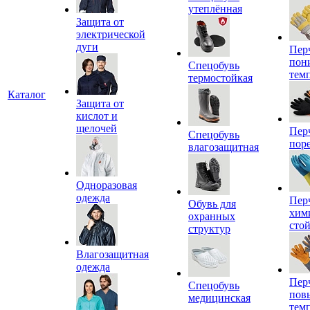
утеплённая
Защита от
электрической
дуги
Пер
пон
Спецобувь
тем
термостойкая
Каталог
Защита от
кислот и
щелочей
Пер
Спецобувь
пор
влагозащитная
Одноразовая
одежда
Пер
Обувь для
хим
охранных
сто
структур
Влагозащитная
одежда
Пер
Спецобувь
пов
медицинская
тем