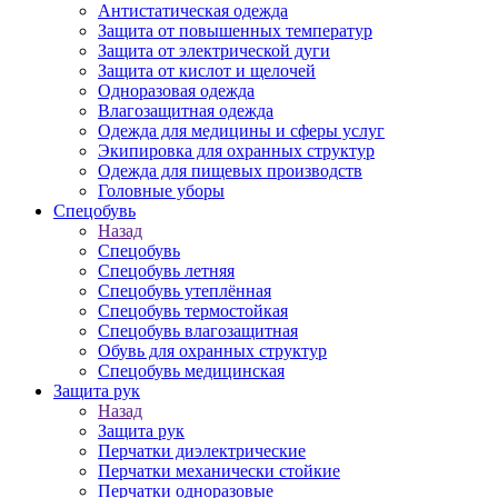
Антистатическая одежда
Защита от повышенных температур
Защита от электрической дуги
Защита от кислот и щелочей
Одноразовая одежда
Влагозащитная одежда
Одежда для медицины и сферы услуг
Экипировка для охранных структур
Одежда для пищевых производств
Головные уборы
Спецобувь
Назад
Спецобувь
Спецобувь летняя
Спецобувь утеплённая
Спецобувь термостойкая
Спецобувь влагозащитная
Обувь для охранных структур
Спецобувь медицинская
Защита рук
Назад
Защита рук
Перчатки диэлектрические
Перчатки механически стойкие
Перчатки одноразовые