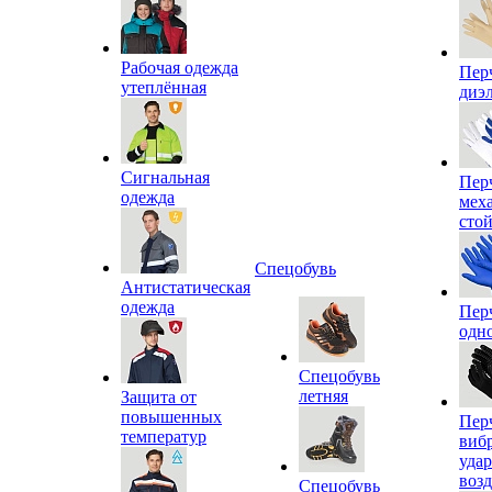
Рабочая одежда
Пер
утеплённая
диэ
Сигнальная
Пер
одежда
мех
сто
Спецобувь
Антистатическая
одежда
Пер
одн
Спецобувь
летняя
Защита от
повышенных
Пер
температур
виб
уда
воз
Спецобувь