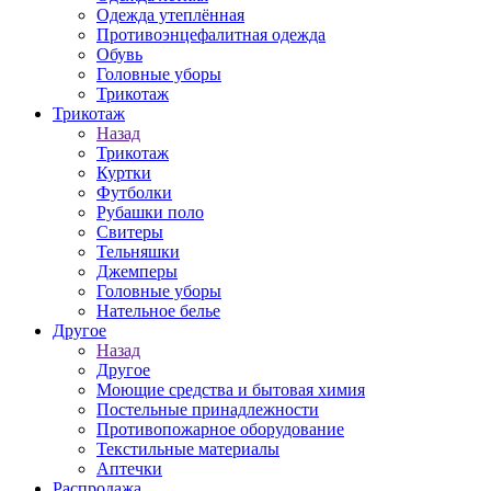
Одежда утеплённая
Противоэнцефалитная одежда
Обувь
Головные уборы
Трикотаж
Трикотаж
Назад
Трикотаж
Куртки
Футболки
Рубашки поло
Свитеры
Тельняшки
Джемперы
Головные уборы
Нательное белье
Другое
Назад
Другое
Моющие средства и бытовая химия
Постельные принадлежности
Противопожарное оборудование
Текстильные материалы
Аптечки
Распродажа