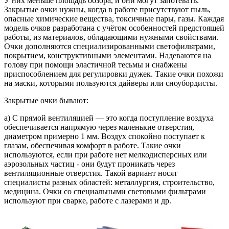
У них меньше площадь обзора, и они могут запотевать.
Закрытые очки нужны, когда в работе присутствуют пыль,
опасные химические вещества, токсичные пары, газы. Каждая
модель очков разработана с учётом особенностей предстоящей
работы, из материалов, обладающими нужными свойствами.
Очки дополняются специализированными светофильтрами,
покрытием, конструктивными элементами. Надеваются на
голову при помощи эластичной тесьмы и снабжены
приспособлением для регулировки дужек. Такие очки похожи
на маски, которыми пользуются дайверы или сноубордисты.
Закрытые очки бывают:
а) С прямой вентиляцией — это когда поступление воздуха
обеспечивается напрямую через маленькие отверстия,
диаметром примерно 1 мм. Воздух спокойно поступает к
глазам, обеспечивая комфорт в работе. Такие очки
используются, если при работе нет мелкодисперсных или
аэрозольных частиц - они будут проникать через
вентиляционные отверстия. Такой вариант носят
специалисты разных областей: металлургия, строительство,
медицина. Очки со специальными световыми фильтрами
используют при сварке, работе с лазерами и др.