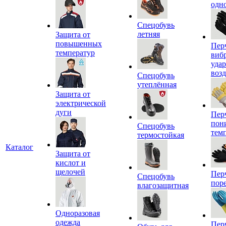
одн
Спецобувь
летняя
Защита от
повышенных
Пер
температур
виб
уда
воз
Спецобувь
утеплённая
Защита от
электрической
дуги
Пер
пон
Спецобувь
тем
термостойкая
Каталог
Защита от
кислот и
щелочей
Пер
Спецобувь
пор
влагозащитная
Одноразовая
одежда
Пер