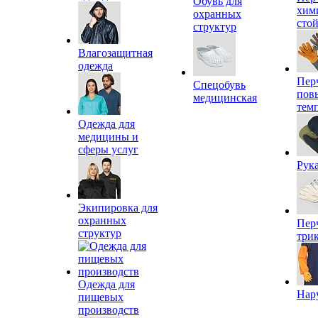
Обувь для
хим
охранных
сто
структур
Влагозащитная
одежда
Пер
Спецобувь
пов
медицинская
тем
Одежда для
медицины и
сферы услуг
Рук
Экипировка для
охранных
Пер
структур
три
Одежда для
Нар
пищевых
производств