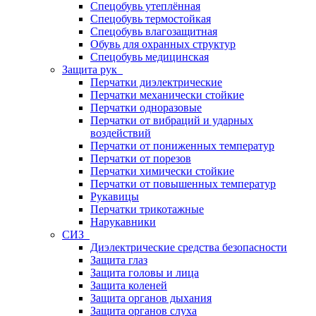
Спецобувь утеплённая
Спецобувь термостойкая
Спецобувь влагозащитная
Обувь для охранных структур
Спецобувь медицинская
Защита рук
Перчатки диэлектрические
Перчатки механически стойкие
Перчатки одноразовые
Перчатки от вибраций и ударных
воздействий
Перчатки от пониженных температур
Перчатки от порезов
Перчатки химически стойкие
Перчатки от повышенных температур
Рукавицы
Перчатки трикотажные
Нарукавники
СИЗ
Диэлектрические средства безопасности
Защита глаз
Защита головы и лица
Защита коленей
Защита органов дыхания
Защита органов слуха