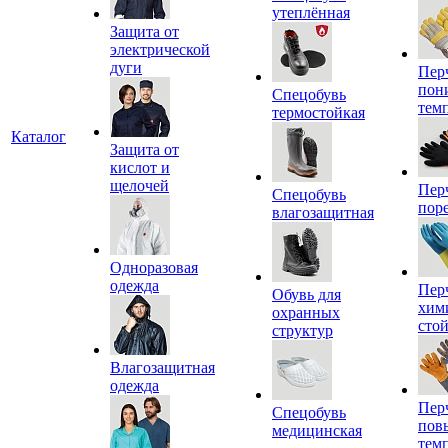
утеплённая
Защита от
электрической
дуги
Пер
пон
Спецобувь
тем
термостойкая
Каталог
Защита от
кислот и
щелочей
Пер
Спецобувь
пор
влагозащитная
Одноразовая
одежда
Пер
Обувь для
хим
охранных
сто
структур
Влагозащитная
одежда
Пер
Спецобувь
пов
медицинская
тем