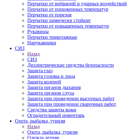
Перчатки от вибраций и ударных воздействий
Перчатки от пониженных температур
Перчатки от порезов
Перчатки химически стойкие
Перчатки от повышенных температур
Рукавицы
Перчатки трикотажные
Нарукавники
СИЗ
Назад
СИЗ
Диэлектрические средства безопасности
Защита глаз
Защита головы и лица
Защита коленей
Защита органов дыхания
Защита органов слуха
Защита при проведении высотных работ
Защита при проведении сварочных работ
Средства защиты кожи
Оградительный инвентарь
Охота, рыбалка, туризм
Назад
Охота, рыбалка, туризм
Одежда летняя