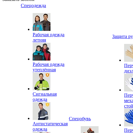
Спецодежда
Рабочая одежда
Защита р
летняя
Рабочая одежда
Пер
утеплённая
диэ
Сигнальная
Пер
одежда
мех
сто
Спецобувь
Антистатическая
одежда
Пер