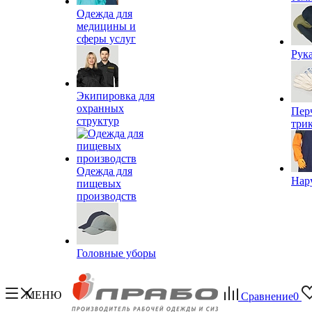
Одежда для
медицины и
сферы услуг
Рук
Экипировка для
охранных
Пер
структур
три
Одежда для
Нар
пищевых
производств
Головные уборы
МЕНЮ
Сравнение
0