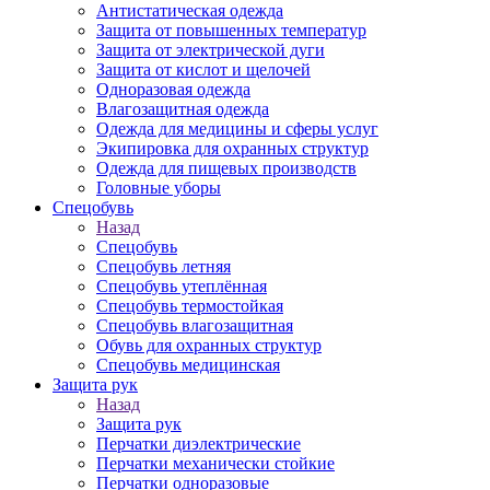
Антистатическая одежда
Защита от повышенных температур
Защита от электрической дуги
Защита от кислот и щелочей
Одноразовая одежда
Влагозащитная одежда
Одежда для медицины и сферы услуг
Экипировка для охранных структур
Одежда для пищевых производств
Головные уборы
Спецобувь
Назад
Спецобувь
Спецобувь летняя
Спецобувь утеплённая
Спецобувь термостойкая
Спецобувь влагозащитная
Обувь для охранных структур
Спецобувь медицинская
Защита рук
Назад
Защита рук
Перчатки диэлектрические
Перчатки механически стойкие
Перчатки одноразовые