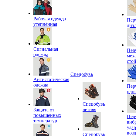
Рабочая одежда
Пер
утеплённая
диэ
Сигнальная
Пер
одежда
мех
сто
Спецобувь
Антистатическая
одежда
Пер
одн
Спецобувь
летняя
Защита от
повышенных
Пер
температур
виб
уда
воз
Спецобувь