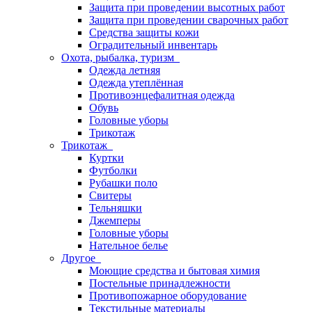
Защита при проведении высотных работ
Защита при проведении сварочных работ
Средства защиты кожи
Оградительный инвентарь
Охота, рыбалка, туризм
Одежда летняя
Одежда утеплённая
Противоэнцефалитная одежда
Обувь
Головные уборы
Трикотаж
Трикотаж
Куртки
Футболки
Рубашки поло
Свитеры
Тельняшки
Джемперы
Головные уборы
Нательное белье
Другое
Моющие средства и бытовая химия
Постельные принадлежности
Противопожарное оборудование
Текстильные материалы