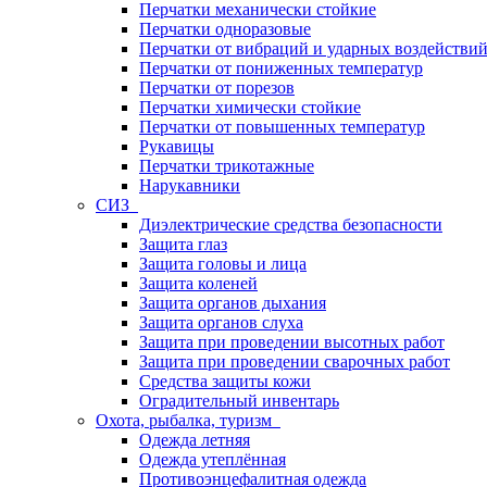
Перчатки механически стойкие
Перчатки одноразовые
Перчатки от вибраций и ударных воздействи
Перчатки от пониженных температур
Перчатки от порезов
Перчатки химически стойкие
Перчатки от повышенных температур
Рукавицы
Перчатки трикотажные
Нарукавники
СИЗ
Диэлектрические средства безопасности
Защита глаз
Защита головы и лица
Защита коленей
Защита органов дыхания
Защита органов слуха
Защита при проведении высотных работ
Защита при проведении сварочных работ
Средства защиты кожи
Оградительный инвентарь
Охота, рыбалка, туризм
Одежда летняя
Одежда утеплённая
Противоэнцефалитная одежда