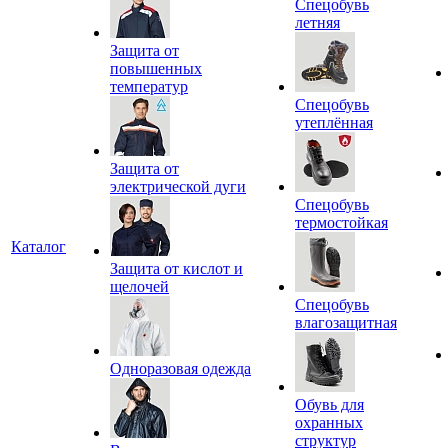
Спецобувь
летняя
Защита от
повышенных
температур
Спецобувь
утеплённая
Защита от
электрической дуги
Спецобувь
термостойкая
Каталог
Защита от кислот и
щелочей
Спецобувь
влагозащитная
Одноразовая одежда
Обувь для
охранных
структур