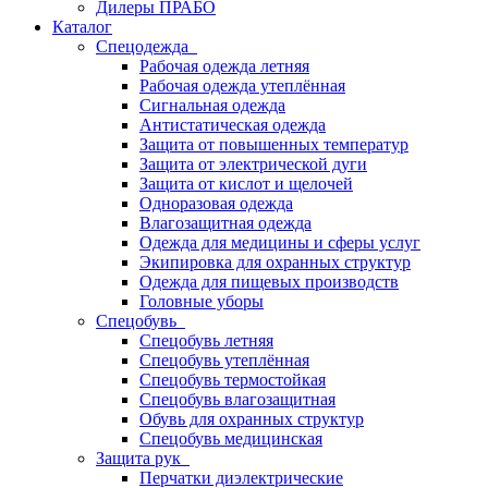
Дилеры ПРАБО
Каталог
Спецодежда
Рабочая одежда летняя
Рабочая одежда утеплённая
Сигнальная одежда
Антистатическая одежда
Защита от повышенных температур
Защита от электрической дуги
Защита от кислот и щелочей
Одноразовая одежда
Влагозащитная одежда
Одежда для медицины и сферы услуг
Экипировка для охранных структур
Одежда для пищевых производств
Головные уборы
Спецобувь
Спецобувь летняя
Спецобувь утеплённая
Спецобувь термостойкая
Спецобувь влагозащитная
Обувь для охранных структур
Спецобувь медицинская
Защита рук
Перчатки диэлектрические