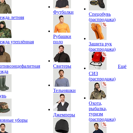
Футболки
Спецобувь
ежда летняя
(распродажа)
Рубашки
ежда утеплённая
поло
Защита рук
(распродажа)
отивоэнцефалитная
Свитеры
Ещё
ежда
СИЗ
(распродажа)
Тельняшки
увь
Охота,
рыбалка,
туризм
Джемперы
(распродажа)
ловные уборы