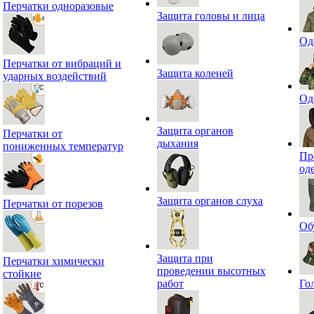
Перчатки одноразовые
Защита головы и лица
Од
Перчатки от вибраций и
Защита коленей
ударных воздействий
Од
Защита органов
Перчатки от
дыхания
пониженных температур
Пр
од
Защита органов слуха
Перчатки от порезов
Об
Защита при
Перчатки химически
проведении высотных
стойкие
работ
Го