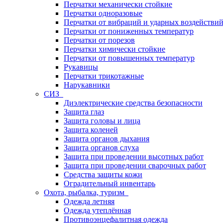
Перчатки механически стойкие
Перчатки одноразовые
Перчатки от вибраций и ударных воздействи
Перчатки от пониженных температур
Перчатки от порезов
Перчатки химически стойкие
Перчатки от повышенных температур
Рукавицы
Перчатки трикотажные
Нарукавники
СИЗ
Диэлектрические средства безопасности
Защита глаз
Защита головы и лица
Защита коленей
Защита органов дыхания
Защита органов слуха
Защита при проведении высотных работ
Защита при проведении сварочных работ
Средства защиты кожи
Оградительный инвентарь
Охота, рыбалка, туризм
Одежда летняя
Одежда утеплённая
Противоэнцефалитная одежда