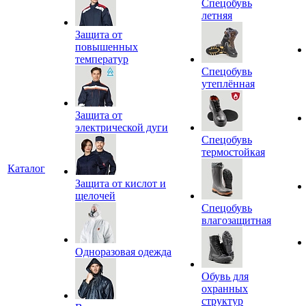
Спецобувь
летняя
Защита от
повышенных
температур
Спецобувь
утеплённая
Защита от
электрической дуги
Спецобувь
термостойкая
Каталог
Защита от кислот и
щелочей
Спецобувь
влагозащитная
Одноразовая одежда
Обувь для
охранных
структур