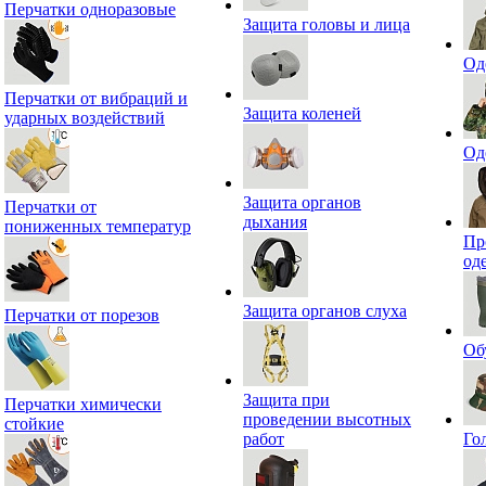
Перчатки одноразовые
Защита головы и лица
Од
Перчатки от вибраций и
Защита коленей
ударных воздействий
Од
Защита органов
Перчатки от
дыхания
пониженных температур
Пр
од
Защита органов слуха
Перчатки от порезов
Об
Защита при
Перчатки химически
проведении высотных
стойкие
работ
Го