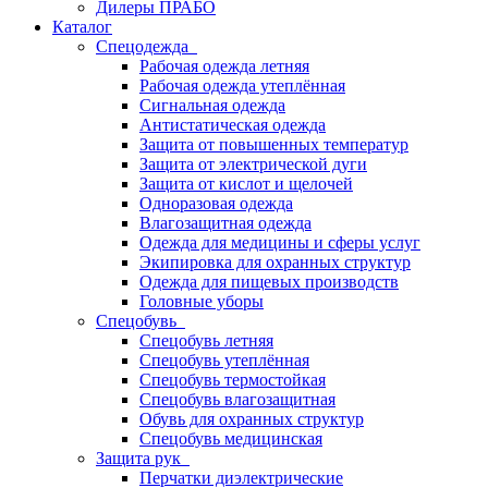
Дилеры ПРАБО
Каталог
Спецодежда
Рабочая одежда летняя
Рабочая одежда утеплённая
Сигнальная одежда
Антистатическая одежда
Защита от повышенных температур
Защита от электрической дуги
Защита от кислот и щелочей
Одноразовая одежда
Влагозащитная одежда
Одежда для медицины и сферы услуг
Экипировка для охранных структур
Одежда для пищевых производств
Головные уборы
Спецобувь
Спецобувь летняя
Спецобувь утеплённая
Спецобувь термостойкая
Спецобувь влагозащитная
Обувь для охранных структур
Спецобувь медицинская
Защита рук
Перчатки диэлектрические