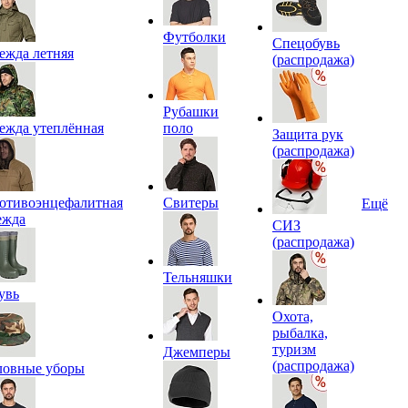
Футболки
Спецобувь
ежда летняя
(распродажа)
Рубашки
ежда утеплённая
поло
Защита рук
(распродажа)
отивоэнцефалитная
Свитеры
Ещё
ежда
СИЗ
(распродажа)
Тельняшки
увь
Охота,
рыбалка,
туризм
Джемперы
(распродажа)
ловные уборы