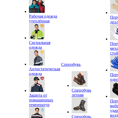
Рабочая одежда
Пер
утеплённая
диэ
Сигнальная
Пер
одежда
мех
сто
Спецобувь
Антистатическая
одежда
Пер
одн
Спецобувь
летняя
Защита от
повышенных
Пер
температур
виб
уда
воз
Спецобувь