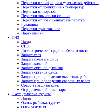
Перчатки от вибраций и ударных воздействий
Перчатки от пониженных температур
Перчатки от порезов
Перчатки химически стойкие
Перчатки от повышенных температур
Рукавицы
Перчатки трикотажные
Нарукавники
СИЗ
Назад
СИЗ
Диэлектрические средства безопасности
Защита глаз
Защита головы и лица
Защита коленей
Защита органов дыхания
Защита органов слуха
Защита при проведении высотных работ
Защита при проведении сварочных работ
Средства защиты кожи
Оградительный инвентарь
Охота, рыбалка, туризм
Назад
Охота, рыбалка, туризм
Одежда летняя