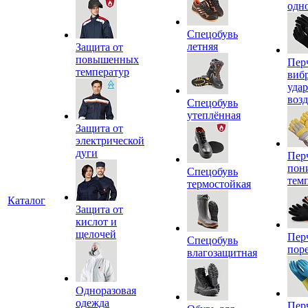
одн
Спецобувь
летняя
Защита от
повышенных
Пер
температур
виб
уда
воз
Спецобувь
утеплённая
Защита от
электрической
дуги
Пер
пон
Спецобувь
тем
термостойкая
Каталог
Защита от
кислот и
щелочей
Пер
Спецобувь
пор
влагозащитная
Одноразовая
одежда
Пер