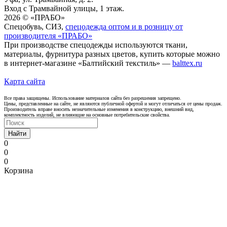
Вход с Трамвайной улицы, 1 этаж.
2026 © «ПРАБО»
Спецобувь, СИЗ,
спецодежда оптом и в розницу от
производителя «ПРАБО»
При производстве спецодежды используются ткани,
материалы, фурнитура разных цветов, купить которые можно
в интернет-магазине «Балтийский текстиль» —
balttex.ru
Карта сайта
Все права защищены. Использование материалов сайта без разрешения запрещено.
Цены, представленные на сайте, не являются публичной офертой и могут отличаться от цены продаж.
Производитель вправе вносить незначительные изменения в конструкцию, внешний вид,
комплектность изделий, не влияющие на основные потребительские свойства.
Найти
0
0
0
Корзина