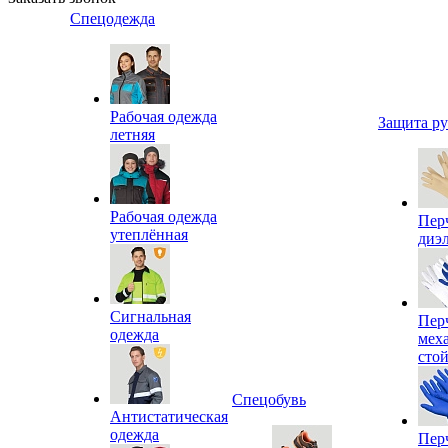
Спецодежда
Рабочая одежда
Защита р
летняя
Рабочая одежда
Пер
утеплённая
диэ
Сигнальная
Пер
одежда
мех
сто
Спецобувь
Антистатическая
одежда
Пер