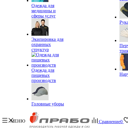
Одежда для
медицины и
сферы услуг
Рук
Экипировка для
охранных
Пер
структур
три
Одежда для
Нар
пищевых
производств
Головные уборы
МЕНЮ
Сравнение
0