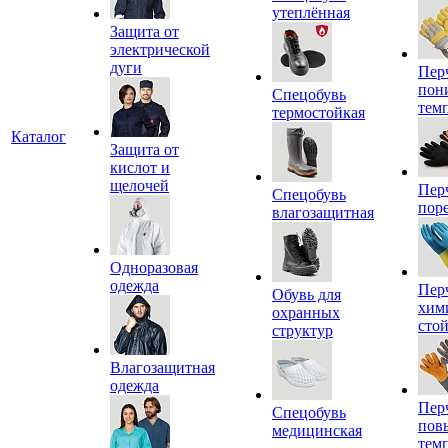
утеплённая
Защита от
электрической
дуги
Пер
пон
Спецобувь
тем
термостойкая
Каталог
Защита от
кислот и
щелочей
Пер
Спецобувь
пор
влагозащитная
Одноразовая
одежда
Пер
Обувь для
хим
охранных
сто
структур
Влагозащитная
одежда
Пер
Спецобувь
пов
медицинская
тем