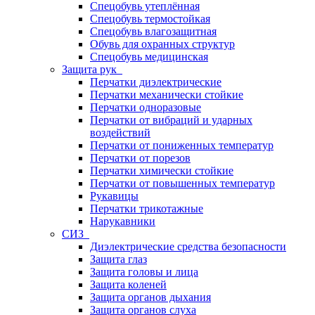
Спецобувь утеплённая
Спецобувь термостойкая
Спецобувь влагозащитная
Обувь для охранных структур
Спецобувь медицинская
Защита рук
Перчатки диэлектрические
Перчатки механически стойкие
Перчатки одноразовые
Перчатки от вибраций и ударных
воздействий
Перчатки от пониженных температур
Перчатки от порезов
Перчатки химически стойкие
Перчатки от повышенных температур
Рукавицы
Перчатки трикотажные
Нарукавники
СИЗ
Диэлектрические средства безопасности
Защита глаз
Защита головы и лица
Защита коленей
Защита органов дыхания
Защита органов слуха