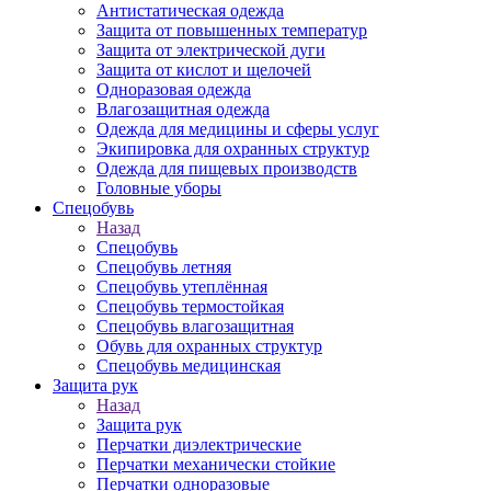
Антистатическая одежда
Защита от повышенных температур
Защита от электрической дуги
Защита от кислот и щелочей
Одноразовая одежда
Влагозащитная одежда
Одежда для медицины и сферы услуг
Экипировка для охранных структур
Одежда для пищевых производств
Головные уборы
Спецобувь
Назад
Спецобувь
Спецобувь летняя
Спецобувь утеплённая
Спецобувь термостойкая
Спецобувь влагозащитная
Обувь для охранных структур
Спецобувь медицинская
Защита рук
Назад
Защита рук
Перчатки диэлектрические
Перчатки механически стойкие
Перчатки одноразовые