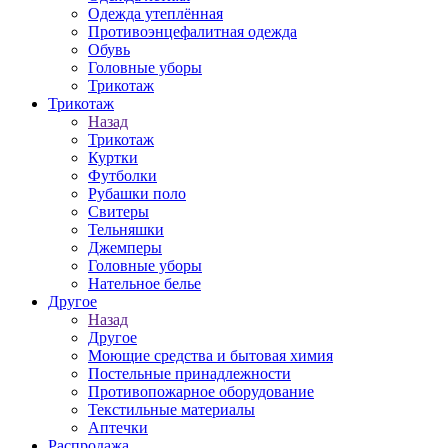
Одежда утеплённая
Противоэнцефалитная одежда
Обувь
Головные уборы
Трикотаж
Трикотаж
Назад
Трикотаж
Куртки
Футболки
Рубашки поло
Свитеры
Тельняшки
Джемперы
Головные уборы
Нательное белье
Другое
Назад
Другое
Моющие средства и бытовая химия
Постельные принадлежности
Противопожарное оборудование
Текстильные материалы
Аптечки
Распродажа