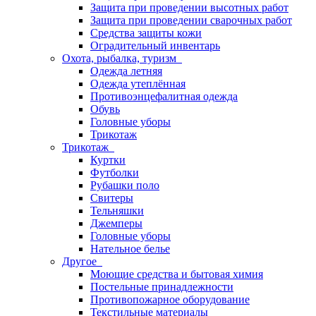
Защита при проведении высотных работ
Защита при проведении сварочных работ
Средства защиты кожи
Оградительный инвентарь
Охота, рыбалка, туризм
Одежда летняя
Одежда утеплённая
Противоэнцефалитная одежда
Обувь
Головные уборы
Трикотаж
Трикотаж
Куртки
Футболки
Рубашки поло
Свитеры
Тельняшки
Джемперы
Головные уборы
Нательное белье
Другое
Моющие средства и бытовая химия
Постельные принадлежности
Противопожарное оборудование
Текстильные материалы