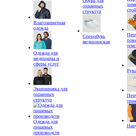
Обувь для
хим
охранных
сто
структур
Влагозащитная
одежда
Пер
Спецобувь
пов
медицинская
тем
Одежда для
медицины и
сферы услуг
Рук
Экипировка для
охранных
Пер
структур
три
Одежда для
Нар
пищевых
производств