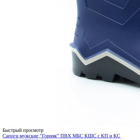
Быстрый просмотр
Сапоги мужские "Горняк" ПВХ МБС КЩС с КП и КС