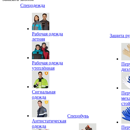
Спецодежда
Рабочая одежда
Защита р
летняя
Рабочая одежда
Пер
утеплённая
диэ
Сигнальная
Пер
одежда
мех
сто
Спецобувь
Антистатическая
одежда
Пер