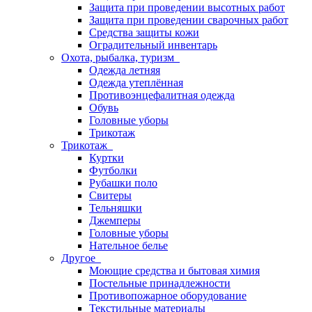
Защита при проведении высотных работ
Защита при проведении сварочных работ
Средства защиты кожи
Оградительный инвентарь
Охота, рыбалка, туризм
Одежда летняя
Одежда утеплённая
Противоэнцефалитная одежда
Обувь
Головные уборы
Трикотаж
Трикотаж
Куртки
Футболки
Рубашки поло
Свитеры
Тельняшки
Джемперы
Головные уборы
Нательное белье
Другое
Моющие средства и бытовая химия
Постельные принадлежности
Противопожарное оборудование
Текстильные материалы