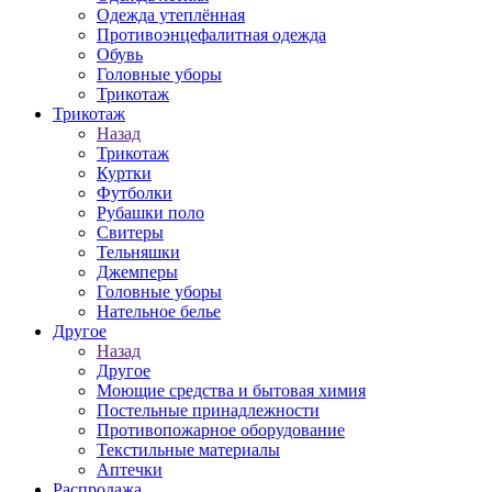
Одежда утеплённая
Противоэнцефалитная одежда
Обувь
Головные уборы
Трикотаж
Трикотаж
Назад
Трикотаж
Куртки
Футболки
Рубашки поло
Свитеры
Тельняшки
Джемперы
Головные уборы
Нательное белье
Другое
Назад
Другое
Моющие средства и бытовая химия
Постельные принадлежности
Противопожарное оборудование
Текстильные материалы
Аптечки
Распродажа