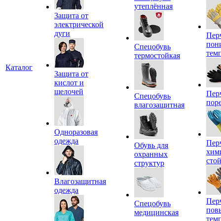
утеплённая
Защита от
электрической
дуги
Пер
пон
Спецобувь
тем
термостойкая
Каталог
Защита от
кислот и
щелочей
Пер
Спецобувь
пор
влагозащитная
Одноразовая
одежда
Пер
Обувь для
хим
охранных
сто
структур
Влагозащитная
одежда
Пер
Спецобувь
пов
медицинская
тем