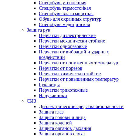
Спецобувь утеплённая
Спецобувь термостойкая
Спецобувь влагозащитная
Обувь для охранных структур
Спецобувь медицинская
Защита рук
Перчатки диэлектрические
Перчатки механически стойкие
Перчатки одноразовые
Перчатки от вибраций и ударных
воздействий
Перчатки от пониженных температур
Перчатки от порезов
Перчатки химически стойкие
Перчатки от повышенных температур
Рукавицы
Перчатки трикотажные
Нарукавники
СИЗ
Диэлектрические средства безопасности
Защита глаз
Защита головы и лица
Защита коленей
Защита органов дыхания
Защита органов слуха