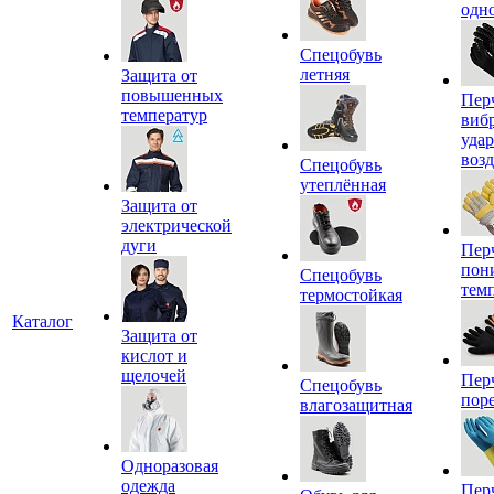
одн
Спецобувь
летняя
Защита от
повышенных
Пер
температур
виб
уда
воз
Спецобувь
утеплённая
Защита от
электрической
дуги
Пер
пон
Спецобувь
тем
термостойкая
Каталог
Защита от
кислот и
щелочей
Пер
Спецобувь
пор
влагозащитная
Одноразовая
одежда
Пер