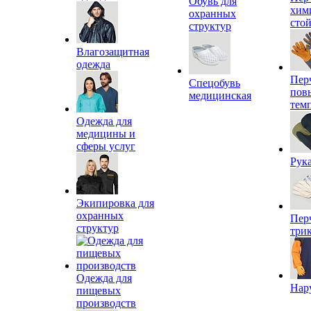
Обувь для
хим
охранных
сто
структур
Влагозащитная
одежда
Пер
Спецобувь
пов
медицинская
тем
Одежда для
медицины и
сферы услуг
Рук
Экипировка для
охранных
Пер
структур
три
Одежда для
Нар
пищевых
производств