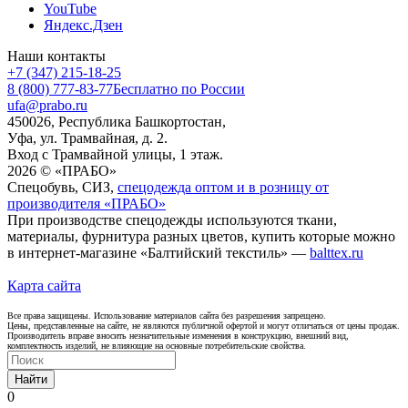
YouTube
Яндекс.Дзен
Наши контакты
+7 (347) 215-18-25
8 (800) 777-83-77
Бесплатно по России
ufa@prabo.ru
450026, Республика Башкортостан,
Уфа, ул. Трамвайная, д. 2.
Вход с Трамвайной улицы, 1 этаж.
2026 © «ПРАБО»
Спецобувь, СИЗ,
спецодежда оптом и в розницу от
производителя «ПРАБО»
При производстве спецодежды используются ткани,
материалы, фурнитура разных цветов, купить которые можно
в интернет-магазине «Балтийский текстиль» —
balttex.ru
Карта сайта
Все права защищены. Использование материалов сайта без разрешения запрещено.
Цены, представленные на сайте, не являются публичной офертой и могут отличаться от цены продаж.
Производитель вправе вносить незначительные изменения в конструкцию, внешний вид,
комплектность изделий, не влияющие на основные потребительские свойства.
Найти
0