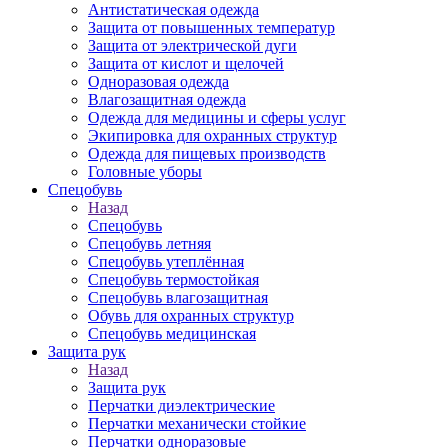
Антистатическая одежда
Защита от повышенных температур
Защита от электрической дуги
Защита от кислот и щелочей
Одноразовая одежда
Влагозащитная одежда
Одежда для медицины и сферы услуг
Экипировка для охранных структур
Одежда для пищевых производств
Головные уборы
Спецобувь
Назад
Спецобувь
Спецобувь летняя
Спецобувь утеплённая
Спецобувь термостойкая
Спецобувь влагозащитная
Обувь для охранных структур
Спецобувь медицинская
Защита рук
Назад
Защита рук
Перчатки диэлектрические
Перчатки механически стойкие
Перчатки одноразовые