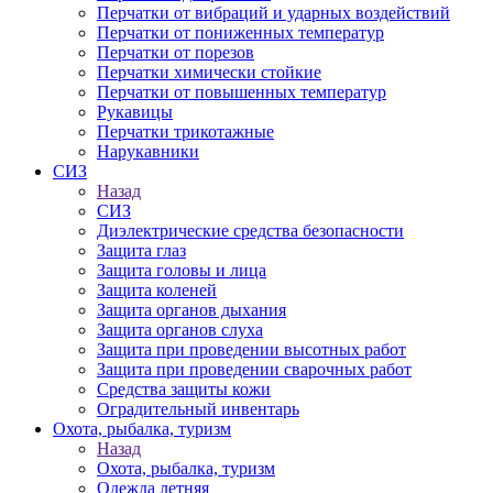
Перчатки от вибраций и ударных воздействий
Перчатки от пониженных температур
Перчатки от порезов
Перчатки химически стойкие
Перчатки от повышенных температур
Рукавицы
Перчатки трикотажные
Нарукавники
СИЗ
Назад
СИЗ
Диэлектрические средства безопасности
Защита глаз
Защита головы и лица
Защита коленей
Защита органов дыхания
Защита органов слуха
Защита при проведении высотных работ
Защита при проведении сварочных работ
Средства защиты кожи
Оградительный инвентарь
Охота, рыбалка, туризм
Назад
Охота, рыбалка, туризм
Одежда летняя