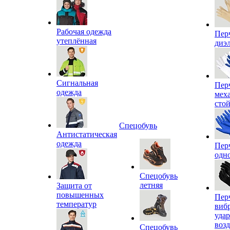
Рабочая одежда
Пер
утеплённая
диэ
Сигнальная
Пер
одежда
мех
сто
Спецобувь
Антистатическая
одежда
Пер
одн
Спецобувь
летняя
Защита от
повышенных
Пер
температур
виб
уда
воз
Спецобувь