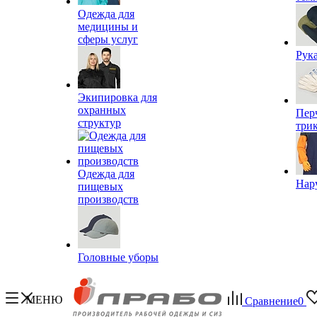
Одежда для
медицины и
сферы услуг
Рук
Экипировка для
охранных
Пер
структур
три
Одежда для
Нар
пищевых
производств
Головные уборы
МЕНЮ
Сравнение
0