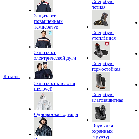
Спецобувь
летняя
Защита от
повышенных
температур
Спецобувь
утеплённая
Защита от
электрической дуги
Спецобувь
термостойкая
Каталог
Защита от кислот и
щелочей
Спецобувь
влагозащитная
Одноразовая одежда
Обувь для
охранных
структур