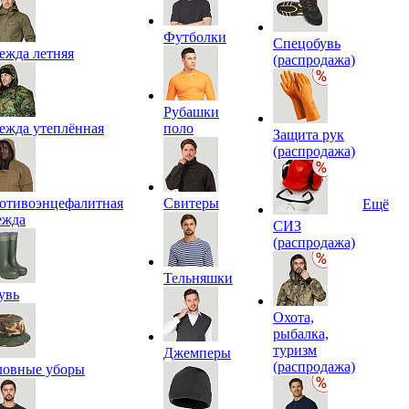
Футболки
Спецобувь
ежда летняя
(распродажа)
Рубашки
ежда утеплённая
поло
Защита рук
(распродажа)
отивоэнцефалитная
Свитеры
Ещё
ежда
СИЗ
(распродажа)
Тельняшки
увь
Охота,
рыбалка,
туризм
Джемперы
(распродажа)
ловные уборы