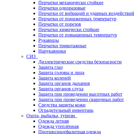
Перчатки механически стойкие
Перчатки одноразовые
Перчатки от вибраций и ударных воздействи
Перчатки от пониженных температур
Перчатки от порезов
Перчатки химически стойкие
Перчатки от повышенных температур
Рукавицы
Перчатки трикотажные
Нарукавники
СИЗ
Диэлектрические средства безопасности
Защита глаз
Защита головы и лица
Защита коленей
Защита органов дыхания
Защита органов слуха
Защита при проведении высотных работ
Защита при проведении сварочных работ
Средства защиты кожи
Оградительный инвентарь
Охота, рыбалка, туризм
Одежда летняя
Одежда утеплённая
Противоэнцефалитная одежда