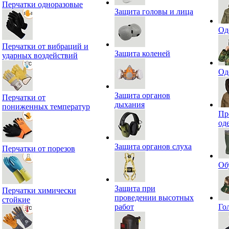
Перчатки одноразовые
Защита головы и лица
Од
Перчатки от вибраций и
Защита коленей
ударных воздействий
Од
Защита органов
Перчатки от
дыхания
пониженных температур
Пр
од
Защита органов слуха
Перчатки от порезов
Об
Защита при
Перчатки химически
проведении высотных
стойкие
работ
Го