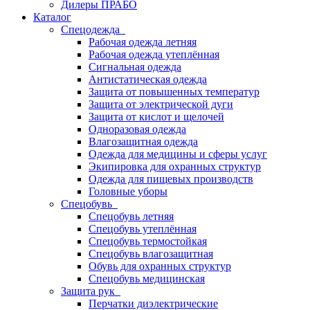
Дилеры ПРАБО
Каталог
Спецодежда
Рабочая одежда летняя
Рабочая одежда утеплённая
Сигнальная одежда
Антистатическая одежда
Защита от повышенных температур
Защита от электрической дуги
Защита от кислот и щелочей
Одноразовая одежда
Влагозащитная одежда
Одежда для медицины и сферы услуг
Экипировка для охранных структур
Одежда для пищевых производств
Головные уборы
Спецобувь
Спецобувь летняя
Спецобувь утеплённая
Спецобувь термостойкая
Спецобувь влагозащитная
Обувь для охранных структур
Спецобувь медицинская
Защита рук
Перчатки диэлектрические