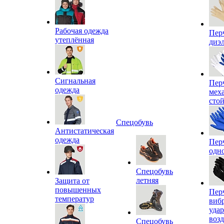
Рабочая одежда
Пер
утеплённая
диэ
Сигнальная
Пер
одежда
мех
сто
Спецобувь
Антистатическая
одежда
Пер
одн
Спецобувь
летняя
Защита от
повышенных
Пер
температур
виб
уда
воз
Спецобувь