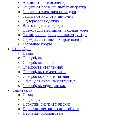
Антистатическая одежда
Защита от повышенных температур
Защита от электрической дуги
Защита от кислот и щелочей
Одноразовая одежда
Влагозащитная одежда
Одежда для медицины и сферы услуг
Экипировка для охранных структур
Одежда для пищевых производств
Головные уборы
Спецобувь
Назад
Спецобувь
Спецобувь летняя
Спецобувь утеплённая
Спецобувь термостойкая
Спецобувь влагозащитная
Обувь для охранных структур
Спецобувь медицинская
Защита рук
Назад
Защита рук
Перчатки диэлектрические
Перчатки механически стойкие
Перчатки одноразовые