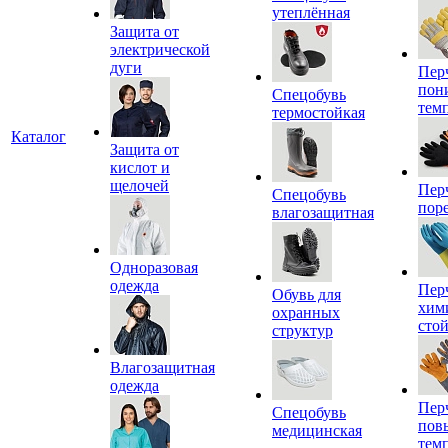
утеплённая
Защита от
электрической
дуги
Пер
пон
Спецобувь
тем
термостойкая
Каталог
Защита от
кислот и
щелочей
Пер
Спецобувь
пор
влагозащитная
Одноразовая
одежда
Пер
Обувь для
хим
охранных
сто
структур
Влагозащитная
одежда
Пер
Спецобувь
пов
медицинская
тем