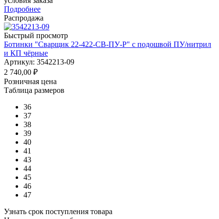
условия заказа
Подробнее
Распродажа
Быстрый просмотр
Ботинки "Сварщик 22-422-СВ-ПУ-Р" с подошвой ПУ/нитрил
и КП чёрные
Артикул: 3542213-09
2 740,00
₽
Розничная цена
Таблица размеров
36
37
38
39
40
41
43
44
45
46
47
Узнать срок поступления товара