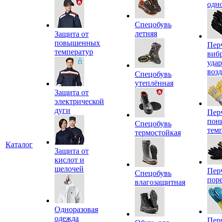
одн
Спецобувь
летняя
Защита от
повышенных
Пер
температур
виб
уда
воз
Спецобувь
утеплённая
Защита от
электрической
дуги
Пер
пон
Спецобувь
тем
термостойкая
Каталог
Защита от
кислот и
щелочей
Пер
Спецобувь
пор
влагозащитная
Одноразовая
одежда
Пер