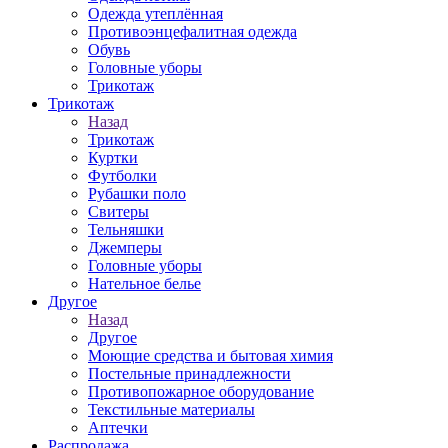
Одежда утеплённая
Противоэнцефалитная одежда
Обувь
Головные уборы
Трикотаж
Трикотаж
Назад
Трикотаж
Куртки
Футболки
Рубашки поло
Свитеры
Тельняшки
Джемперы
Головные уборы
Нательное белье
Другое
Назад
Другое
Моющие средства и бытовая химия
Постельные принадлежности
Противопожарное оборудование
Текстильные материалы
Аптечки
Распродажа