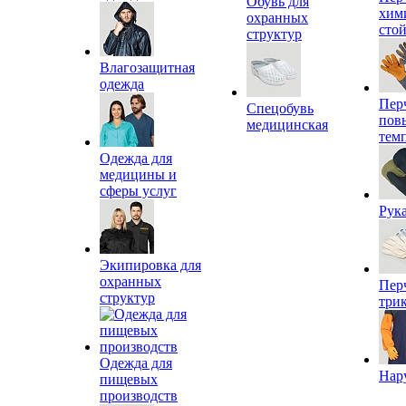
Обувь для
хим
охранных
сто
структур
Влагозащитная
одежда
Пер
Спецобувь
пов
медицинская
тем
Одежда для
медицины и
сферы услуг
Рук
Экипировка для
охранных
Пер
структур
три
Одежда для
Нар
пищевых
производств