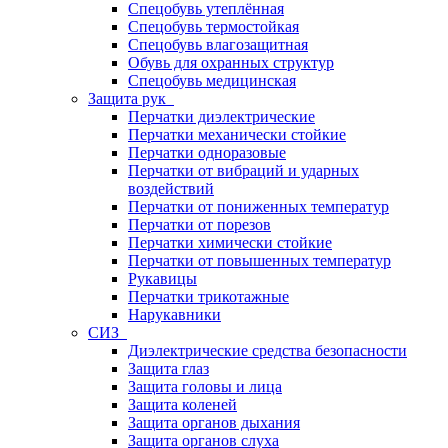
Спецобувь утеплённая
Спецобувь термостойкая
Спецобувь влагозащитная
Обувь для охранных структур
Спецобувь медицинская
Защита рук
Перчатки диэлектрические
Перчатки механически стойкие
Перчатки одноразовые
Перчатки от вибраций и ударных
воздействий
Перчатки от пониженных температур
Перчатки от порезов
Перчатки химически стойкие
Перчатки от повышенных температур
Рукавицы
Перчатки трикотажные
Нарукавники
СИЗ
Диэлектрические средства безопасности
Защита глаз
Защита головы и лица
Защита коленей
Защита органов дыхания
Защита органов слуха