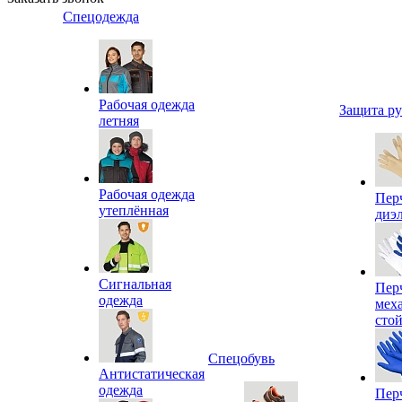
Спецодежда
Рабочая одежда
Защита р
летняя
Рабочая одежда
Пер
утеплённая
диэ
Сигнальная
Пер
одежда
мех
сто
Спецобувь
Антистатическая
одежда
Пер