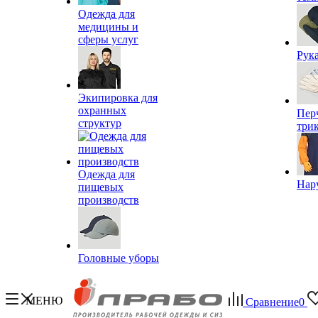
Одежда для
медицины и
сферы услуг
Рук
Экипировка для
охранных
Пер
структур
три
Одежда для
Нар
пищевых
производств
Головные уборы
МЕНЮ
Сравнение
0