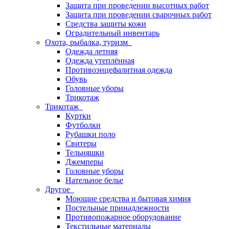
Защита при проведении высотных работ
Защита при проведении сварочных работ
Средства защиты кожи
Оградительный инвентарь
Охота, рыбалка, туризм
Одежда летняя
Одежда утеплённая
Противоэнцефалитная одежда
Обувь
Головные уборы
Трикотаж
Трикотаж
Куртки
Футболки
Рубашки поло
Свитеры
Тельняшки
Джемперы
Головные уборы
Нательное белье
Другое
Моющие средства и бытовая химия
Постельные принадлежности
Противопожарное оборудование
Текстильные материалы