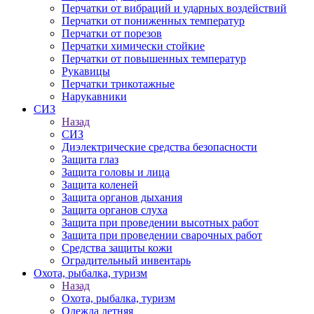
Перчатки от вибраций и ударных воздействий
Перчатки от пониженных температур
Перчатки от порезов
Перчатки химически стойкие
Перчатки от повышенных температур
Рукавицы
Перчатки трикотажные
Нарукавники
СИЗ
Назад
СИЗ
Диэлектрические средства безопасности
Защита глаз
Защита головы и лица
Защита коленей
Защита органов дыхания
Защита органов слуха
Защита при проведении высотных работ
Защита при проведении сварочных работ
Средства защиты кожи
Оградительный инвентарь
Охота, рыбалка, туризм
Назад
Охота, рыбалка, туризм
Одежда летняя