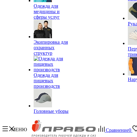
Одежда для
медицины и
сферы услуг
Рук
Экипировка для
охранных
Пер
структур
три
Одежда для
Нар
пищевых
производств
Головные уборы
МЕНЮ
Сравнение
0