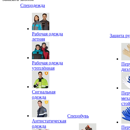
Спецодежда
Рабочая одежда
Защита р
летняя
Рабочая одежда
Пер
утеплённая
диэ
Сигнальная
Пер
одежда
мех
сто
Спецобувь
Антистатическая
одежда
Пер