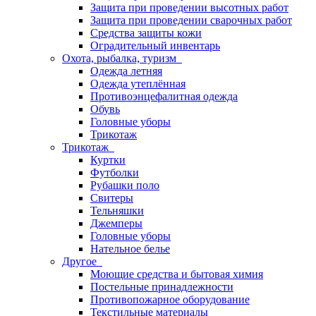
Защита при проведении высотных работ
Защита при проведении сварочных работ
Средства защиты кожи
Оградительный инвентарь
Охота, рыбалка, туризм
Одежда летняя
Одежда утеплённая
Противоэнцефалитная одежда
Обувь
Головные уборы
Трикотаж
Трикотаж
Куртки
Футболки
Рубашки поло
Свитеры
Тельняшки
Джемперы
Головные уборы
Нательное белье
Другое
Моющие средства и бытовая химия
Постельные принадлежности
Противопожарное оборудование
Текстильные материалы