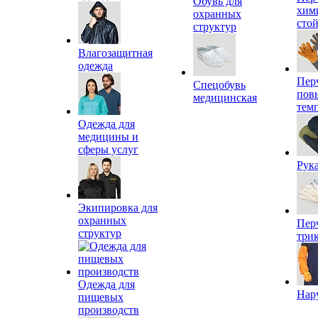
Обувь для
хим
охранных
сто
структур
Влагозащитная
одежда
Пер
Спецобувь
пов
медицинская
тем
Одежда для
медицины и
сферы услуг
Рук
Экипировка для
охранных
Пер
структур
три
Одежда для
Нар
пищевых
производств