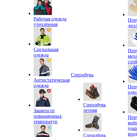
Рабочая одежда
Пер
утеплённая
диэ
Сигнальная
Пер
одежда
мех
сто
Спецобувь
Антистатическая
одежда
Пер
одн
Спецобувь
летняя
Защита от
повышенных
Пер
температур
виб
уда
воз
Спецобувь