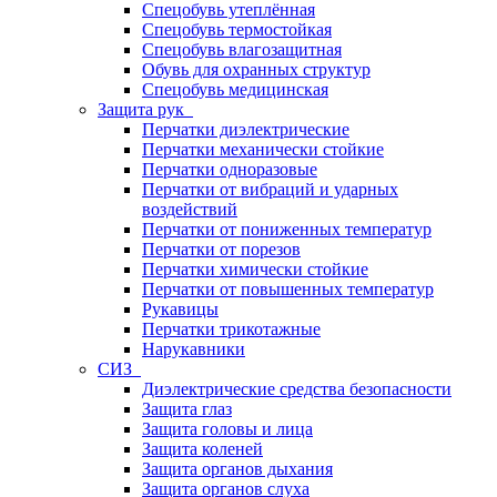
Спецобувь утеплённая
Спецобувь термостойкая
Спецобувь влагозащитная
Обувь для охранных структур
Спецобувь медицинская
Защита рук
Перчатки диэлектрические
Перчатки механически стойкие
Перчатки одноразовые
Перчатки от вибраций и ударных
воздействий
Перчатки от пониженных температур
Перчатки от порезов
Перчатки химически стойкие
Перчатки от повышенных температур
Рукавицы
Перчатки трикотажные
Нарукавники
СИЗ
Диэлектрические средства безопасности
Защита глаз
Защита головы и лица
Защита коленей
Защита органов дыхания
Защита органов слуха