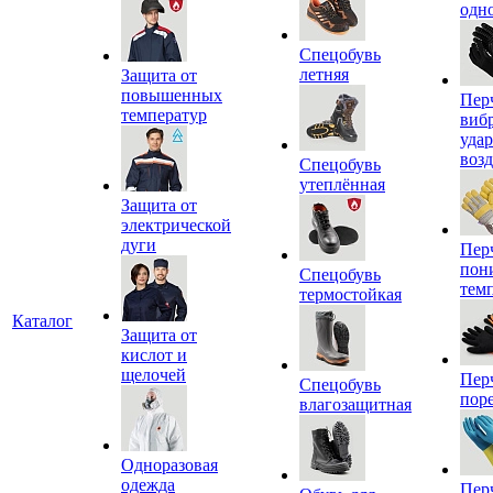
одн
Спецобувь
летняя
Защита от
повышенных
Пер
температур
виб
уда
воз
Спецобувь
утеплённая
Защита от
электрической
дуги
Пер
пон
Спецобувь
тем
термостойкая
Каталог
Защита от
кислот и
щелочей
Пер
Спецобувь
пор
влагозащитная
Одноразовая
одежда
Пер