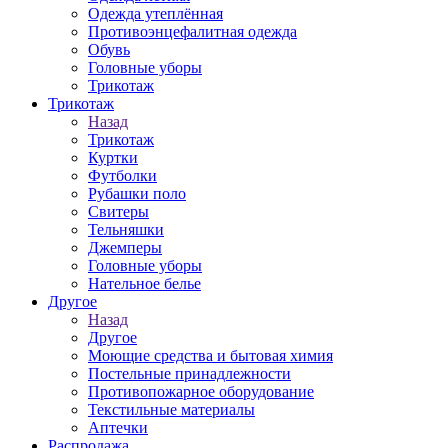
Одежда утеплённая
Противоэнцефалитная одежда
Обувь
Головные уборы
Трикотаж
Трикотаж
Назад
Трикотаж
Куртки
Футболки
Рубашки поло
Свитеры
Тельняшки
Джемперы
Головные уборы
Нательное белье
Другое
Назад
Другое
Моющие средства и бытовая химия
Постельные принадлежности
Противопожарное оборудование
Текстильные материалы
Аптечки
Распродажа