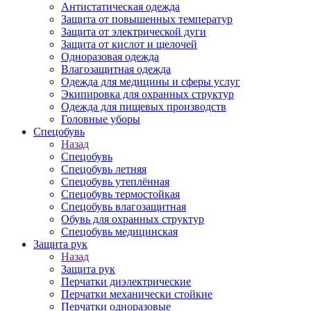
Антистатическая одежда
Защита от повышенных температур
Защита от электрической дуги
Защита от кислот и щелочей
Одноразовая одежда
Влагозащитная одежда
Одежда для медицины и сферы услуг
Экипировка для охранных структур
Одежда для пищевых производств
Головные уборы
Спецобувь
Назад
Спецобувь
Спецобувь летняя
Спецобувь утеплённая
Спецобувь термостойкая
Спецобувь влагозащитная
Обувь для охранных структур
Спецобувь медицинская
Защита рук
Назад
Защита рук
Перчатки диэлектрические
Перчатки механически стойкие
Перчатки одноразовые