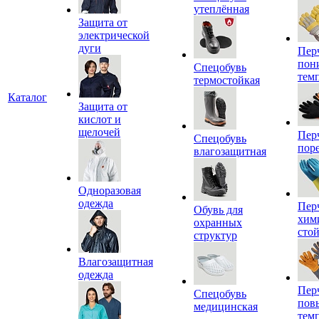
утеплённая
Защита от
электрической
дуги
Пер
пон
Спецобувь
тем
термостойкая
Каталог
Защита от
кислот и
щелочей
Пер
Спецобувь
пор
влагозащитная
Одноразовая
одежда
Пер
Обувь для
хим
охранных
сто
структур
Влагозащитная
одежда
Пер
Спецобувь
пов
медицинская
тем