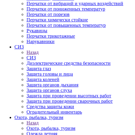
Перчатки от вибраций и ударных воздействий
Перчатки от пониженных температур
Перчатки от порезов
Перчатки химически стойкие
Перчатки от повышенных температур
Рукавицы
Перчатки трикотажные
Нарукавники
СИЗ
Назад
СИЗ
Диэлектрические средства безопасности
Защита глаз
Защита головы и лица
Защита коленей
Защита органов дыхания
Защита органов слуха
Защита при проведении высотных работ
Защита при проведении сварочных работ
Средства защиты кожи
Оградительный инвентарь
Охота, рыбалка, туризм
Назад
Охота, рыбалка, туризм
Одежда летняя