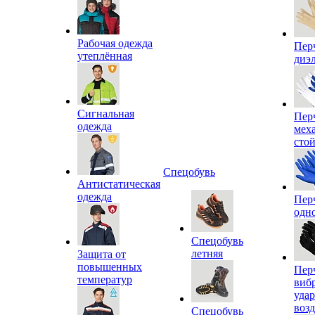
Рабочая одежда
Пер
утеплённая
диэ
Сигнальная
Пер
одежда
мех
сто
Спецобувь
Антистатическая
одежда
Пер
одн
Спецобувь
летняя
Защита от
повышенных
Пер
температур
виб
уда
воз
Спецобувь