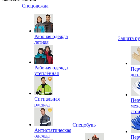
Спецодежда
Рабочая одежда
Защита р
летняя
Рабочая одежда
Пер
утеплённая
диэ
Сигнальная
Пер
одежда
мех
сто
Спецобувь
Антистатическая
одежда
Пер