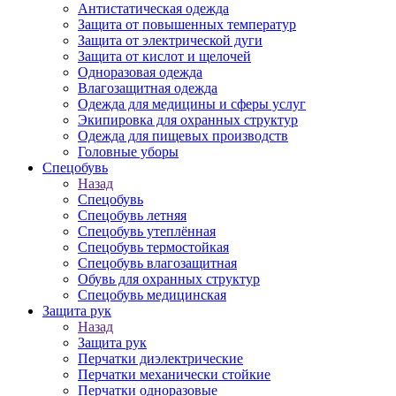
Антистатическая одежда
Защита от повышенных температур
Защита от электрической дуги
Защита от кислот и щелочей
Одноразовая одежда
Влагозащитная одежда
Одежда для медицины и сферы услуг
Экипировка для охранных структур
Одежда для пищевых производств
Головные уборы
Спецобувь
Назад
Спецобувь
Спецобувь летняя
Спецобувь утеплённая
Спецобувь термостойкая
Спецобувь влагозащитная
Обувь для охранных структур
Спецобувь медицинская
Защита рук
Назад
Защита рук
Перчатки диэлектрические
Перчатки механически стойкие
Перчатки одноразовые