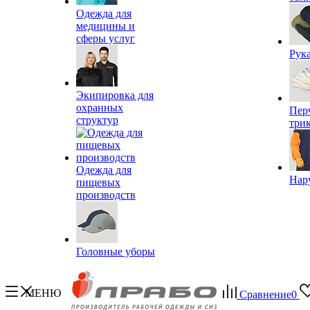
Одежда для
медицины и
сферы услуг
Рук
Экипировка для
охранных
Пер
структур
три
Одежда для
Нар
пищевых
производств
Головные уборы
МЕНЮ
Сравнение
0