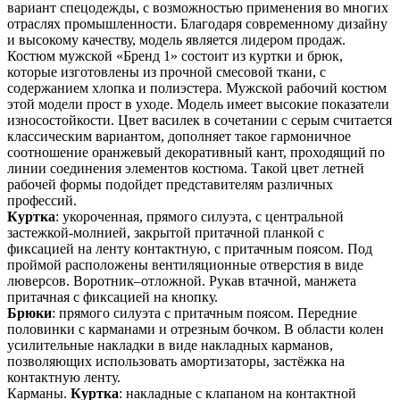
вариант спецодежды, с возможностью применения во многих
отраслях промышленности. Благодаря современному дизайну
и высокому качеству, модель является лидером продаж.
Костюм мужской «Бренд 1» состоит из куртки и брюк,
которые изготовлены из прочной смесовой ткани, с
содержанием хлопка и полиэстера. Мужской рабочий костюм
этой модели прост в уходе. Модель имеет высокие показатели
износостойкости. Цвет василек в сочетании с серым считается
классическим вариантом, дополняет такое гармоничное
соотношение оранжевый декоративный кант, проходящий по
линии соединения элементов костюма. Такой цвет летней
рабочей формы подойдет представителям различных
профессий.
Куртка
: укороченная, прямого силуэта, с центральной
застежкой-молнией, закрытой притачной планкой с
фиксацией на ленту контактную, с притачным поясом. Под
проймой расположены вентиляционные отверстия в виде
люверсов. Воротник–отложной. Рукав втачной, манжета
притачная с фиксацией на кнопку.
Брюки
: прямого силуэта с притачным поясом. Передние
половинки с карманами и отрезным бочком. В области колен
усилительные накладки в виде накладных карманов,
позволяющих использовать амортизаторы, застёжка на
контактную ленту.
Карманы.
Куртка
: накладные с клапаном на контактной