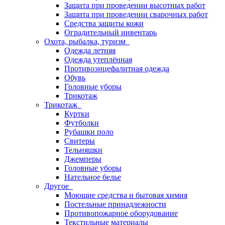
Защита при проведении высотных работ
Защита при проведении сварочных работ
Средства защиты кожи
Оградительный инвентарь
Охота, рыбалка, туризм
Одежда летняя
Одежда утеплённая
Противоэнцефалитная одежда
Обувь
Головные уборы
Трикотаж
Трикотаж
Куртки
Футболки
Рубашки поло
Свитеры
Тельняшки
Джемперы
Головные уборы
Нательное белье
Другое
Моющие средства и бытовая химия
Постельные принадлежности
Противопожарное оборудование
Текстильные материалы