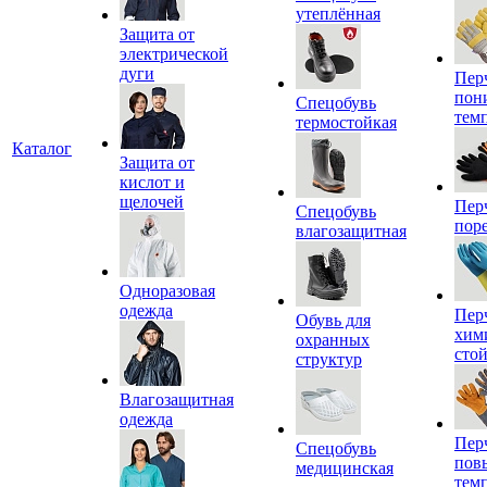
утеплённая
Защита от
электрической
дуги
Пер
пон
Спецобувь
тем
термостойкая
Каталог
Защита от
кислот и
щелочей
Пер
Спецобувь
пор
влагозащитная
Одноразовая
одежда
Пер
Обувь для
хим
охранных
сто
структур
Влагозащитная
одежда
Пер
Спецобувь
пов
медицинская
тем