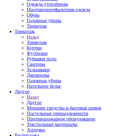
Одежда утеплённая
Противоэнцефалитная одежда
Обувь
Головные уборы
Трикотаж
Трикотаж
Назад
Трикотаж
Куртки
Футболки
Рубашки поло
Свитеры
Тельняшки
Джемперы
Головные уборы
Нательное белье
Другое
Назад
Другое
Моющие средства и бытовая химия
Постельные принадлежности
Противопожарное оборудование
Текстильные материалы
Аптечки
Распродажа