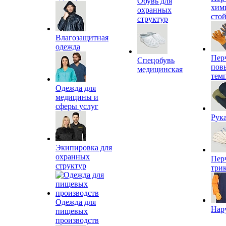
Обувь для
хим
охранных
сто
структур
Влагозащитная
одежда
Пер
Спецобувь
пов
медицинская
тем
Одежда для
медицины и
сферы услуг
Рук
Экипировка для
охранных
Пер
структур
три
Одежда для
Нар
пищевых
производств