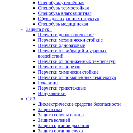
Спецобувь утеплённая
Спецобувь термостойкая
Спецобувь влагозащитная
Обувь для охранных структур
Спецобувь медицинская
Защита рук
Перчатки диэлектрические
Перчатки механически стойкие
Перчатки одноразовые
Перчатки от вибраций и ударных
воздействий
Перчатки от пониженных температур
Перчатки от порезов
Перчатки химически стойкие
Перчатки от повышенных температур
Рукавицы
Перчатки трикотажные
Нарукавники
СИЗ
Диэлектрические средства безопасности
Защита глаз
Защита головы и лица
Защита коленей
Защита органов дыхания
Защита органов слуха