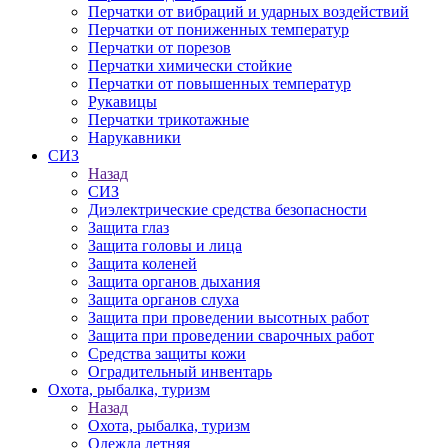
Перчатки от вибраций и ударных воздействий
Перчатки от пониженных температур
Перчатки от порезов
Перчатки химически стойкие
Перчатки от повышенных температур
Рукавицы
Перчатки трикотажные
Нарукавники
СИЗ
Назад
СИЗ
Диэлектрические средства безопасности
Защита глаз
Защита головы и лица
Защита коленей
Защита органов дыхания
Защита органов слуха
Защита при проведении высотных работ
Защита при проведении сварочных работ
Средства защиты кожи
Оградительный инвентарь
Охота, рыбалка, туризм
Назад
Охота, рыбалка, туризм
Одежда летняя