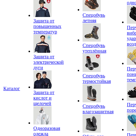
одн
Спецобувь
летняя
Защита от
повышенных
Пер
температур
виб
уда
воз
Спецобувь
утеплённая
Защита от
электрической
дуги
Пер
пон
Спецобувь
тем
термостойкая
Каталог
Защита от
кислот и
щелочей
Пер
Спецобувь
пор
влагозащитная
Одноразовая
одежда
Пер