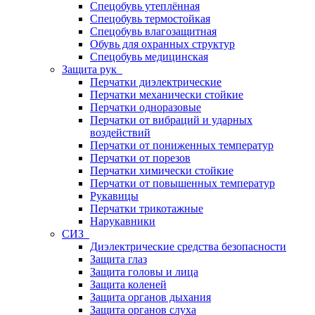
Спецобувь утеплённая
Спецобувь термостойкая
Спецобувь влагозащитная
Обувь для охранных структур
Спецобувь медицинская
Защита рук
Перчатки диэлектрические
Перчатки механически стойкие
Перчатки одноразовые
Перчатки от вибраций и ударных
воздействий
Перчатки от пониженных температур
Перчатки от порезов
Перчатки химически стойкие
Перчатки от повышенных температур
Рукавицы
Перчатки трикотажные
Нарукавники
СИЗ
Диэлектрические средства безопасности
Защита глаз
Защита головы и лица
Защита коленей
Защита органов дыхания
Защита органов слуха