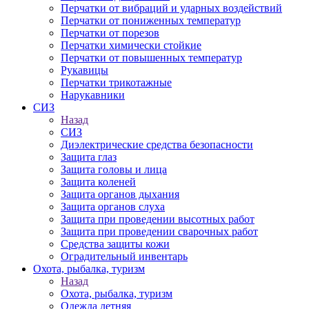
Перчатки от вибраций и ударных воздействий
Перчатки от пониженных температур
Перчатки от порезов
Перчатки химически стойкие
Перчатки от повышенных температур
Рукавицы
Перчатки трикотажные
Нарукавники
СИЗ
Назад
СИЗ
Диэлектрические средства безопасности
Защита глаз
Защита головы и лица
Защита коленей
Защита органов дыхания
Защита органов слуха
Защита при проведении высотных работ
Защита при проведении сварочных работ
Средства защиты кожи
Оградительный инвентарь
Охота, рыбалка, туризм
Назад
Охота, рыбалка, туризм
Одежда летняя