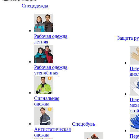
Спецодежда
Рабочая одежда
Защита р
летняя
Рабочая одежда
Пер
утеплённая
диэ
Сигнальная
Пер
одежда
мех
сто
Спецобувь
Антистатическая
одежда
Пер