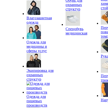
Обувь для
хим
охранных
сто
структур
Влагозащитная
одежда
Пер
Спецобувь
пов
медицинская
тем
Одежда для
медицины и
сферы услуг
Рук
Экипировка для
охранных
Пер
структур
три
Одежда для
Нар
пищевых
производств