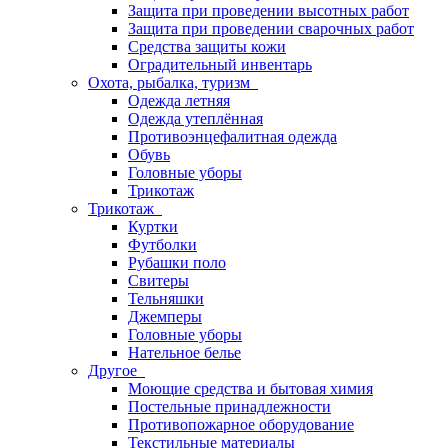
Защита при проведении высотных работ
Защита при проведении сварочных работ
Средства защиты кожи
Оградительный инвентарь
Охота, рыбалка, туризм
Одежда летняя
Одежда утеплённая
Противоэнцефалитная одежда
Обувь
Головные уборы
Трикотаж
Трикотаж
Куртки
Футболки
Рубашки поло
Свитеры
Тельняшки
Джемперы
Головные уборы
Нательное белье
Другое
Моющие средства и бытовая химия
Постельные принадлежности
Противопожарное оборудование
Текстильные материалы