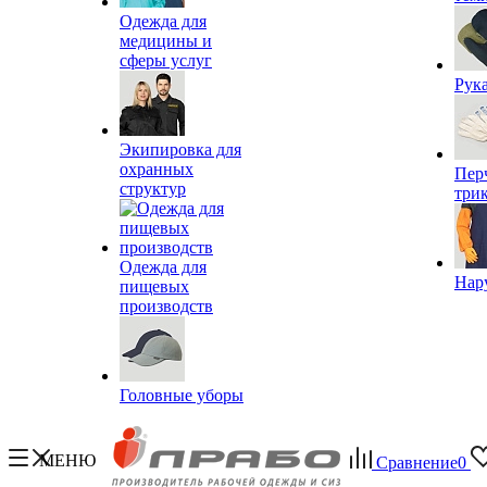
Одежда для
медицины и
сферы услуг
Рук
Экипировка для
охранных
Пер
структур
три
Одежда для
Нар
пищевых
производств
Головные уборы
МЕНЮ
Сравнение
0