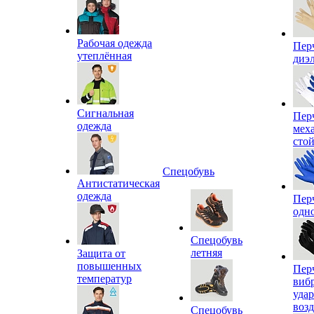
Рабочая одежда
Пер
утеплённая
диэ
Сигнальная
Пер
одежда
мех
сто
Спецобувь
Антистатическая
одежда
Пер
одн
Спецобувь
летняя
Защита от
повышенных
Пер
температур
виб
уда
воз
Спецобувь