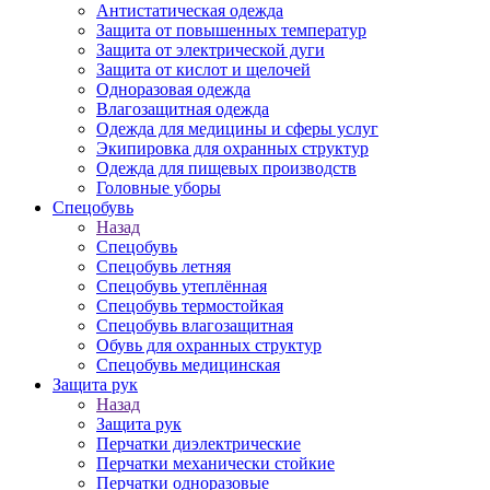
Антистатическая одежда
Защита от повышенных температур
Защита от электрической дуги
Защита от кислот и щелочей
Одноразовая одежда
Влагозащитная одежда
Одежда для медицины и сферы услуг
Экипировка для охранных структур
Одежда для пищевых производств
Головные уборы
Спецобувь
Назад
Спецобувь
Спецобувь летняя
Спецобувь утеплённая
Спецобувь термостойкая
Спецобувь влагозащитная
Обувь для охранных структур
Спецобувь медицинская
Защита рук
Назад
Защита рук
Перчатки диэлектрические
Перчатки механически стойкие
Перчатки одноразовые