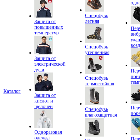
одн
Спецобувь
летняя
Защита от
повышенных
Пер
температур
виб
уда
воз
Спецобувь
утеплённая
Защита от
электрической
дуги
Пер
пон
Спецобувь
тем
термостойкая
Каталог
Защита от
кислот и
щелочей
Пер
Спецобувь
пор
влагозащитная
Одноразовая
одежда
Пер