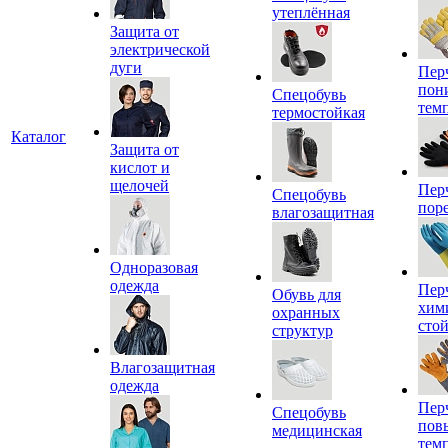
утеплённая
Защита от
электрической
дуги
Пер
пон
Спецобувь
тем
термостойкая
Каталог
Защита от
кислот и
щелочей
Пер
Спецобувь
пор
влагозащитная
Одноразовая
одежда
Пер
Обувь для
хим
охранных
сто
структур
Влагозащитная
одежда
Пер
Спецобувь
пов
медицинская
тем