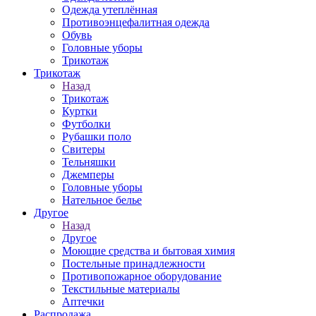
Одежда утеплённая
Противоэнцефалитная одежда
Обувь
Головные уборы
Трикотаж
Трикотаж
Назад
Трикотаж
Куртки
Футболки
Рубашки поло
Свитеры
Тельняшки
Джемперы
Головные уборы
Нательное белье
Другое
Назад
Другое
Моющие средства и бытовая химия
Постельные принадлежности
Противопожарное оборудование
Текстильные материалы
Аптечки
Распродажа