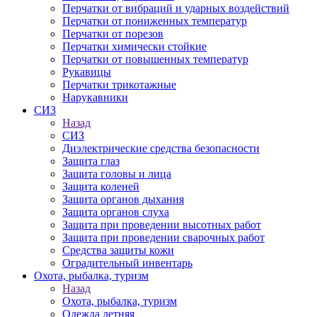
Перчатки от вибраций и ударных воздействий
Перчатки от пониженных температур
Перчатки от порезов
Перчатки химически стойкие
Перчатки от повышенных температур
Рукавицы
Перчатки трикотажные
Нарукавники
СИЗ
Назад
СИЗ
Диэлектрические средства безопасности
Защита глаз
Защита головы и лица
Защита коленей
Защита органов дыхания
Защита органов слуха
Защита при проведении высотных работ
Защита при проведении сварочных работ
Средства защиты кожи
Оградительный инвентарь
Охота, рыбалка, туризм
Назад
Охота, рыбалка, туризм
Одежда летняя