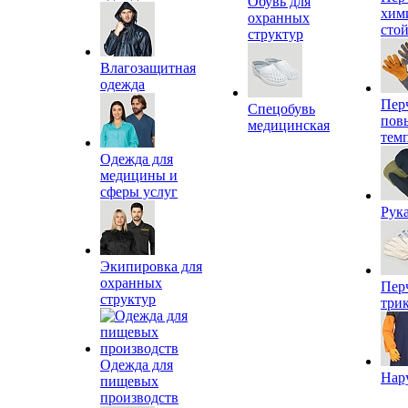
Обувь для
хим
охранных
сто
структур
Влагозащитная
одежда
Пер
Спецобувь
пов
медицинская
тем
Одежда для
медицины и
сферы услуг
Рук
Экипировка для
охранных
Пер
структур
три
Одежда для
Нар
пищевых
производств