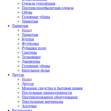
Одежда утеплённая
Противоэнцефалитная одежда
Обувь
Головные уборы
Трикотаж
Трикотаж
Назад
Трикотаж
Куртки
Футболки
Рубашки поло
Свитеры
Тельняшки
Джемперы
Головные уборы
Нательное белье
Другое
Назад
Другое
Моющие средства и бытовая химия
Постельные принадлежности
Противопожарное оборудование
Текстильные материалы
Аптечки
Распродажа