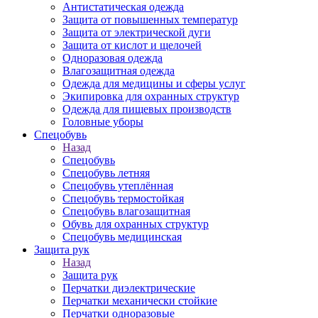
Антистатическая одежда
Защита от повышенных температур
Защита от электрической дуги
Защита от кислот и щелочей
Одноразовая одежда
Влагозащитная одежда
Одежда для медицины и сферы услуг
Экипировка для охранных структур
Одежда для пищевых производств
Головные уборы
Спецобувь
Назад
Спецобувь
Спецобувь летняя
Спецобувь утеплённая
Спецобувь термостойкая
Спецобувь влагозащитная
Обувь для охранных структур
Спецобувь медицинская
Защита рук
Назад
Защита рук
Перчатки диэлектрические
Перчатки механически стойкие
Перчатки одноразовые