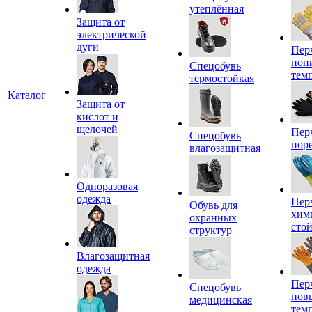
утеплённая
Защита от
электрической
дуги
Пер
пон
Спецобувь
тем
термостойкая
Каталог
Защита от
кислот и
щелочей
Пер
Спецобувь
пор
влагозащитная
Одноразовая
одежда
Пер
Обувь для
хим
охранных
сто
структур
Влагозащитная
одежда
Пер
Спецобувь
пов
медицинская
тем