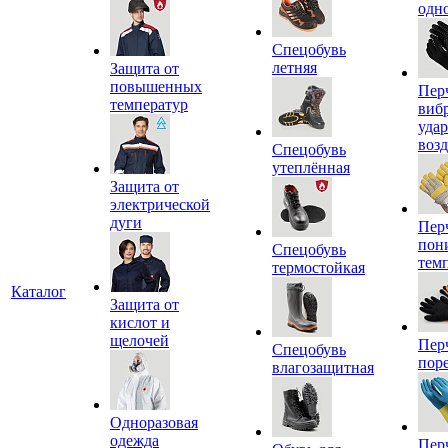
одн
Спецобувь
летняя
Защита от
повышенных
Пер
температур
виб
уда
воз
Спецобувь
утеплённая
Защита от
электрической
дуги
Пер
пон
Спецобувь
тем
термостойкая
Каталог
Защита от
кислот и
щелочей
Пер
Спецобувь
пор
влагозащитная
Одноразовая
одежда
Пер