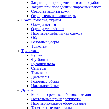
Защита при проведении высотных работ
Защита при проведении сварочных работ
Средства защиты кожи
Оградительный инвентарь
Охота, рыбалка, туризм
Одежда летняя
Одежда утеплённая
Противоэнцефалитная одежда
Обувь
Головные уборы
Трикотаж
Трикотаж
Куртки
Футболки
Рубашки поло
Свитеры
Тельняшки
Джемперы
Головные уборы
Нательное белье
Другое
Моющие средства и бытовая химия
Постельные принадлежности
Противопожарное оборудование
Текстильные материалы