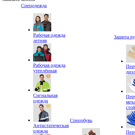
Спецодежда
Рабочая одежда
Защита р
летняя
Рабочая одежда
Пер
утеплённая
диэ
Сигнальная
Пер
одежда
мех
сто
Спецобувь
Антистатическая
одежда
Пер