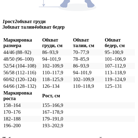
1
рост
2
обхват груди
3
обхват талии
4
обхват бедер
Маркировка
Обхват
Обхват
Обхват
размера
груди, см
талии, см
бедер, см
44/46 (88–92)
86–93,9
70–77,9
95–100,9
48/50 (96–100)
94–101,9
78–85,9
101–106,9
52/54 (104–108)
102–109,9
86–93,9
107–112,9
56/58 (112–116)
110–117,9
94–101,9
113–118,9
60/62 (120–124)
118–125,9
102–109,9
119–124,9
64/66 (128–132)
126–134
110–118,9
125–131
Маркировка
Рост, см
роста
158–164
155–166,9
170–176
167–178,9
182–188
179–191,0
196–200
193–202,9