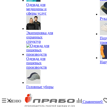
Одежда для
медицины и
сферы услуг
Рук
Экипировка для
охранных
Пер
структур
три
Одежда для
Нар
пищевых
производств
Головные уборы
МЕНЮ
Сравнение
0