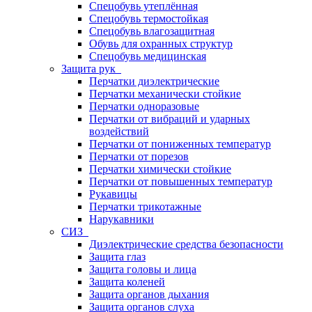
Спецобувь утеплённая
Спецобувь термостойкая
Спецобувь влагозащитная
Обувь для охранных структур
Спецобувь медицинская
Защита рук
Перчатки диэлектрические
Перчатки механически стойкие
Перчатки одноразовые
Перчатки от вибраций и ударных
воздействий
Перчатки от пониженных температур
Перчатки от порезов
Перчатки химически стойкие
Перчатки от повышенных температур
Рукавицы
Перчатки трикотажные
Нарукавники
СИЗ
Диэлектрические средства безопасности
Защита глаз
Защита головы и лица
Защита коленей
Защита органов дыхания
Защита органов слуха