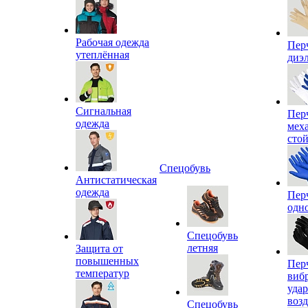
Рабочая одежда
Пер
утеплённая
диэ
Сигнальная
Пер
одежда
мех
сто
Спецобувь
Антистатическая
одежда
Пер
одн
Спецобувь
летняя
Защита от
повышенных
Пер
температур
виб
уда
воз
Спецобувь