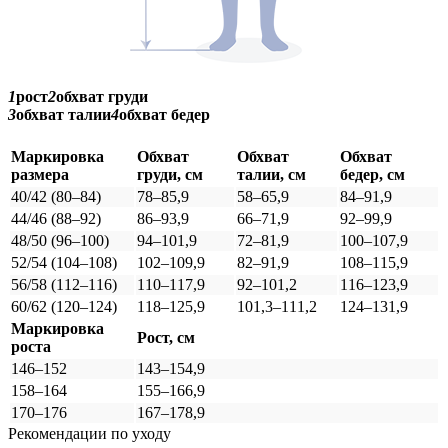
1
рост
2
обхват груди
3
обхват талии
4
обхват бедер
Маркировка
Обхват
Обхват
Обхват
размера
груди, см
талии, см
бедер, см
40/42 (80–84)
78–85,9
58–65,9
84–91,9
44/46 (88–92)
86–93,9
66–71,9
92–99,9
48/50 (96–100)
94–101,9
72–81,9
100–107,9
52/54 (104–108)
102–109,9
82–91,9
108–115,9
56/58 (112–116)
110–117,9
92–101,2
116–123,9
60/62 (120–124)
118–125,9
101,3–111,2
124–131,9
Маркировка
Рост, см
роста
146–152
143–154,9
158–164
155–166,9
170–176
167–178,9
Рекомендации по уходу