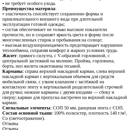
• не требует особого ухода.
Преимущества материла
:
• эластичность способствует сохранению формы и
привлекательного внешнего вида при длительной
эксплуатации готовой одежды;
• состав обеспечивает не только высокие показатели
прочности, но и сохраняет яркость цвета и форму после
многочисленных стирок и пребывания на солнце;
• высокая воздухопроницаемость предотвращает нарушение
теплообмена, сохраняя комфорт в жарких условиях труда.
Жилет
: прямого силуэта, с V-образной горловиной, с
центральной застежкой на молнию. Пройма, горловина,
борта, низ жилета окантованы тесьмой.
Карманы
: справа верхний накладной карман, слева верхний
накладной карман с вертикальным объемом для средств
мобильной связи, с узким клапаном с застёжкой на
контактную ленту и вертикальной разделительной строчкой
для ручки; нижние карманы с двумя входами — сбоку и
сверху; карман для пропуска настрочен на верхний накладной
карман.
Сигнальные элементы
: СОП 50 мм, ранцевая лента с СОП.
Состав основной ткани
: 100% полиэстер, плотность 140 г/м²,
Со (светоотражение).
Отзывы
Отзывы