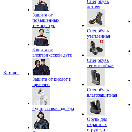
Спецобувь
летняя
Защита от
повышенных
температур
Спецобувь
утеплённая
Защита от
электрической дуги
Спецобувь
термостойкая
Каталог
Защита от кислот и
щелочей
Спецобувь
влагозащитная
Одноразовая одежда
Обувь для
охранных
структур