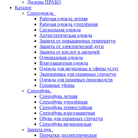
Дилеры ПРАБО
Каталог
Спецодежда
Рабочая одежда летняя
Рабочая одежда утеплённая
Сигнальная одежда
Антистатическая одежда
Защита от повышенных температур
Защита от электрической дуги
Защита от кислот и щелочей
Одноразовая одежда
Влагозащитная одежда
Одежда для медицины и сферы услуг
Экипировка для охранных структур
Одежда для пищевых производств
Головные уборы
Спецобувь
Спецобувь летняя
Спецобувь утеплённая
Спецобувь термостойкая
Спецобувь влагозащитная
Обувь для охранных структур
Спецобувь медицинская
Защита рук
Перчатки диэлектрические