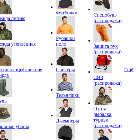
Футболки
Спецобувь
ежда летняя
(распродажа)
Рубашки
ежда утеплённая
поло
Защита рук
(распродажа)
отивоэнцефалитная
Свитеры
Ещё
ежда
СИЗ
(распродажа)
Тельняшки
увь
Охота,
рыбалка,
туризм
Джемперы
(распродажа)
ловные уборы