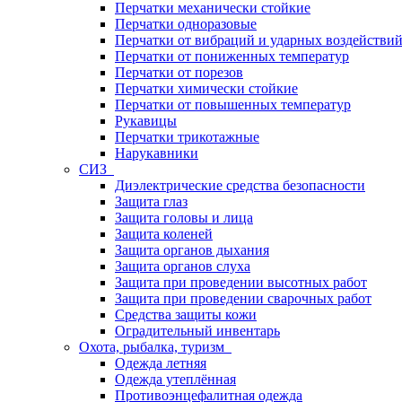
Перчатки механически стойкие
Перчатки одноразовые
Перчатки от вибраций и ударных воздействи
Перчатки от пониженных температур
Перчатки от порезов
Перчатки химически стойкие
Перчатки от повышенных температур
Рукавицы
Перчатки трикотажные
Нарукавники
СИЗ
Диэлектрические средства безопасности
Защита глаз
Защита головы и лица
Защита коленей
Защита органов дыхания
Защита органов слуха
Защита при проведении высотных работ
Защита при проведении сварочных работ
Средства защиты кожи
Оградительный инвентарь
Охота, рыбалка, туризм
Одежда летняя
Одежда утеплённая
Противоэнцефалитная одежда