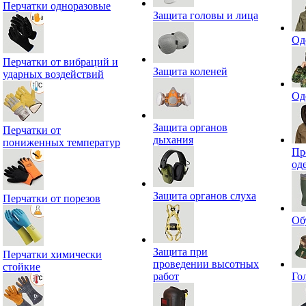
Перчатки одноразовые
Защита головы и лица
Од
Перчатки от вибраций и
Защита коленей
ударных воздействий
Од
Защита органов
Перчатки от
дыхания
пониженных температур
Пр
од
Защита органов слуха
Перчатки от порезов
Об
Защита при
Перчатки химически
проведении высотных
стойкие
работ
Го