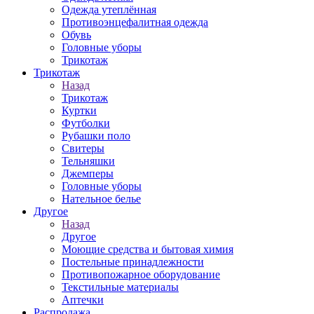
Одежда утеплённая
Противоэнцефалитная одежда
Обувь
Головные уборы
Трикотаж
Трикотаж
Назад
Трикотаж
Куртки
Футболки
Рубашки поло
Свитеры
Тельняшки
Джемперы
Головные уборы
Нательное белье
Другое
Назад
Другое
Моющие средства и бытовая химия
Постельные принадлежности
Противопожарное оборудование
Текстильные материалы
Аптечки
Распродажа