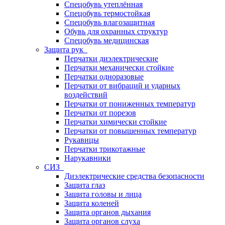
Спецобувь утеплённая
Спецобувь термостойкая
Спецобувь влагозащитная
Обувь для охранных структур
Спецобувь медицинская
Защита рук
Перчатки диэлектрические
Перчатки механически стойкие
Перчатки одноразовые
Перчатки от вибраций и ударных
воздействий
Перчатки от пониженных температур
Перчатки от порезов
Перчатки химически стойкие
Перчатки от повышенных температур
Рукавицы
Перчатки трикотажные
Нарукавники
СИЗ
Диэлектрические средства безопасности
Защита глаз
Защита головы и лица
Защита коленей
Защита органов дыхания
Защита органов слуха