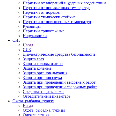
Перчатки от вибраций и ударных воздействий
Перчатки от пониженных температур
Перчатки от порезов
Перчатки химически стойкие
Перчатки от повышенных температур
Рукавицы
Перчатки трикотажные
Нарукавники
СИЗ
Назад
СИЗ
Диэлектрические средства безопасности
Защита глаз
Защита головы и лица
Защита коленей
Защита органов дыхания
Защита органов слуха
Защита при проведении высотных работ
Защита при проведении сварочных работ
Средства защиты кожи
Оградительный инвентарь
Охота, рыбалка, туризм
Назад
Охота, рыбалка, туризм
Одежда летняя