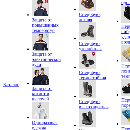
одн
Спецобувь
летняя
Защита от
повышенных
Пер
температур
виб
уда
воз
Спецобувь
утеплённая
Защита от
электрической
дуги
Пер
пон
Спецобувь
тем
термостойкая
Каталог
Защита от
кислот и
щелочей
Пер
Спецобувь
пор
влагозащитная
Одноразовая
одежда
Пер