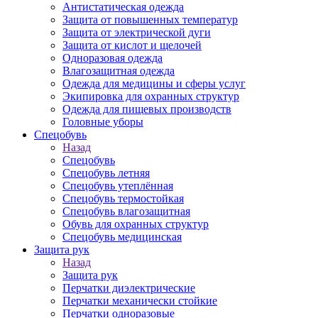
Антистатическая одежда
Защита от повышенных температур
Защита от электрической дуги
Защита от кислот и щелочей
Одноразовая одежда
Влагозащитная одежда
Одежда для медицины и сферы услуг
Экипировка для охранных структур
Одежда для пищевых производств
Головные уборы
Спецобувь
Назад
Спецобувь
Спецобувь летняя
Спецобувь утеплённая
Спецобувь термостойкая
Спецобувь влагозащитная
Обувь для охранных структур
Спецобувь медицинская
Защита рук
Назад
Защита рук
Перчатки диэлектрические
Перчатки механически стойкие
Перчатки одноразовые