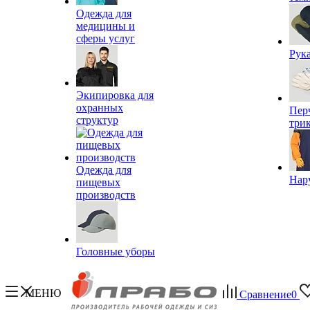
Одежда для
медицины и
сферы услуг
Рук
Экипировка для
охранных
Пер
структур
три
Одежда для
Нар
пищевых
производств
Головные уборы
МЕНЮ
Сравнение
0