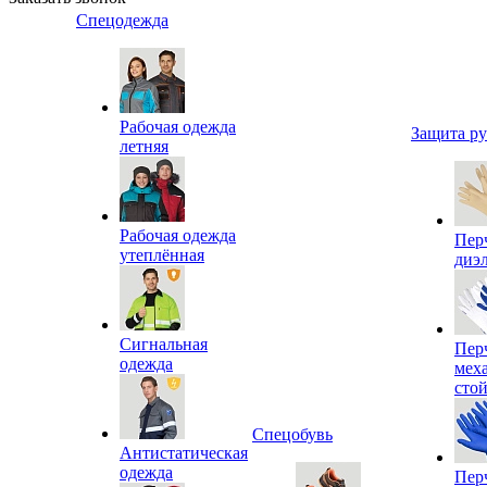
Спецодежда
Рабочая одежда
Защита р
летняя
Рабочая одежда
Пер
утеплённая
диэ
Сигнальная
Пер
одежда
мех
сто
Спецобувь
Антистатическая
одежда
Пер