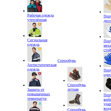
Рабочая одежда
Пер
утеплённая
диэ
Сигнальная
Пер
одежда
мех
сто
Спецобувь
Антистатическая
одежда
Пер
одн
Спецобувь
летняя
Защита от
повышенных
Пер
температур
виб
уда
воз
Спецобувь