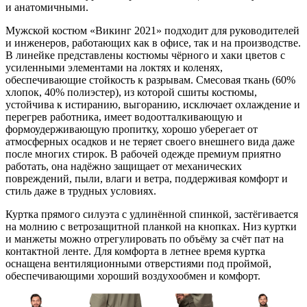
и анатомичными.
Мужской костюм «Викинг 2021» подходит для руководителей
и инженеров, работающих как в офисе, так и на производстве.
В линейке представлены костюмы чёрного и хаки цветов с
усиленными элементами на локтях и коленях,
обеспечивающие стойкость к разрывам. Смесовая ткань (60%
хлопок, 40% полиэстер), из которой сшиты костюмы,
устойчива к истиранию, выгоранию, исключает охлаждение и
перегрев работника, имеет водоотталкивающую и
формоудерживающую пропитку, хорошо уберегает от
атмосферных осадков и не теряет своего внешнего вида даже
после многих стирок. В рабочей одежде премиум приятно
работать, она надёжно защищает от механических
повреждений, пыли, влаги и ветра, поддерживая комфорт и
стиль даже в трудных условиях.
Куртка прямого силуэта с удлинённой спинкой, застёгивается
на молнию с ветрозащитной планкой на кнопках. Низ куртки
и манжеты можно отрегулировать по объёму за счёт пат на
контактной ленте. Для комфорта в летнее время куртка
оснащена вентиляционными отверстиями под проймой,
обеспечивающими хороший воздухообмен и комфорт.