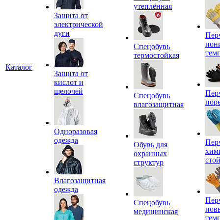
утеплённая
Защита от
электрической
дуги
Пер
пон
Спецобувь
тем
термостойкая
Каталог
Защита от
кислот и
щелочей
Пер
Спецобувь
пор
влагозащитная
Одноразовая
одежда
Пер
Обувь для
хим
охранных
сто
структур
Влагозащитная
одежда
Пер
Спецобувь
пов
медицинская
тем