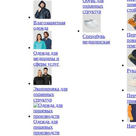
Обувь для
хим
охранных
сто
структур
Влагозащитная
одежда
Пер
Спецобувь
пов
медицинская
тем
Одежда для
медицины и
сферы услуг
Рук
Экипировка для
охранных
Пер
структур
три
Одежда для
Нар
пищевых
производств