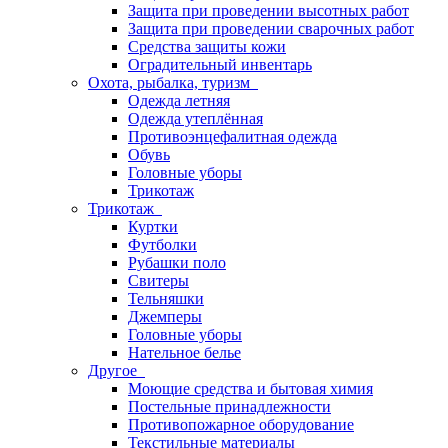
Защита при проведении высотных работ
Защита при проведении сварочных работ
Средства защиты кожи
Оградительный инвентарь
Охота, рыбалка, туризм
Одежда летняя
Одежда утеплённая
Противоэнцефалитная одежда
Обувь
Головные уборы
Трикотаж
Трикотаж
Куртки
Футболки
Рубашки поло
Свитеры
Тельняшки
Джемперы
Головные уборы
Нательное белье
Другое
Моющие средства и бытовая химия
Постельные принадлежности
Противопожарное оборудование
Текстильные материалы