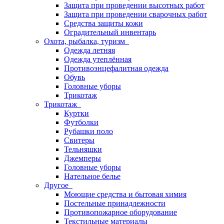
Защита при проведении высотных работ
Защита при проведении сварочных работ
Средства защиты кожи
Оградительный инвентарь
Охота, рыбалка, туризм
Одежда летняя
Одежда утеплённая
Противоэнцефалитная одежда
Обувь
Головные уборы
Трикотаж
Трикотаж
Куртки
Футболки
Рубашки поло
Свитеры
Тельняшки
Джемперы
Головные уборы
Нательное белье
Другое
Моющие средства и бытовая химия
Постельные принадлежности
Противопожарное оборудование
Текстильные материалы