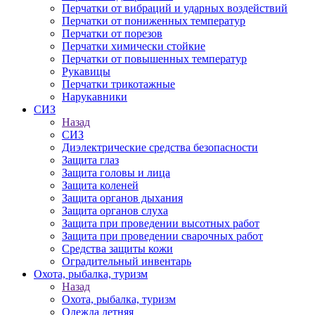
Перчатки от вибраций и ударных воздействий
Перчатки от пониженных температур
Перчатки от порезов
Перчатки химически стойкие
Перчатки от повышенных температур
Рукавицы
Перчатки трикотажные
Нарукавники
СИЗ
Назад
СИЗ
Диэлектрические средства безопасности
Защита глаз
Защита головы и лица
Защита коленей
Защита органов дыхания
Защита органов слуха
Защита при проведении высотных работ
Защита при проведении сварочных работ
Средства защиты кожи
Оградительный инвентарь
Охота, рыбалка, туризм
Назад
Охота, рыбалка, туризм
Одежда летняя