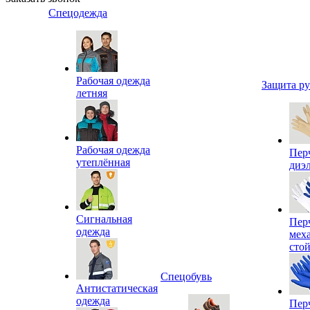
Спецодежда
Рабочая одежда
Защита р
летняя
Рабочая одежда
Пер
утеплённая
диэ
Сигнальная
Пер
одежда
мех
сто
Спецобувь
Антистатическая
одежда
Пер