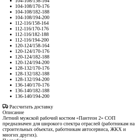
104-108/158-164
104-108/170-176
104-108/182-188
104-108/194-200
112-116/158-164
112-116/170-176
112-116/182-188
112-116/194-200
120-124/158-164
120-124/170-176
120-124/182-188
120-124/194-200
128-132/170-176
128-132/182-188
128-132/194-200
136-140/170-176
136-140/182-188
136-140/194-200
Рассчитать доставку
Описание
Летний мужской рабочий костюм «Пантеон 2» СОП
предназначен для широкого спектра отраслей (работникам на
строительных объектах, работникам автосервиса, ЖКХ и
многих других).