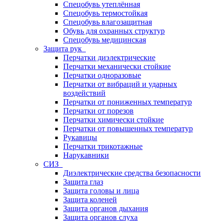
Спецобувь утеплённая
Спецобувь термостойкая
Спецобувь влагозащитная
Обувь для охранных структур
Спецобувь медицинская
Защита рук
Перчатки диэлектрические
Перчатки механически стойкие
Перчатки одноразовые
Перчатки от вибраций и ударных
воздействий
Перчатки от пониженных температур
Перчатки от порезов
Перчатки химически стойкие
Перчатки от повышенных температур
Рукавицы
Перчатки трикотажные
Нарукавники
СИЗ
Диэлектрические средства безопасности
Защита глаз
Защита головы и лица
Защита коленей
Защита органов дыхания
Защита органов слуха