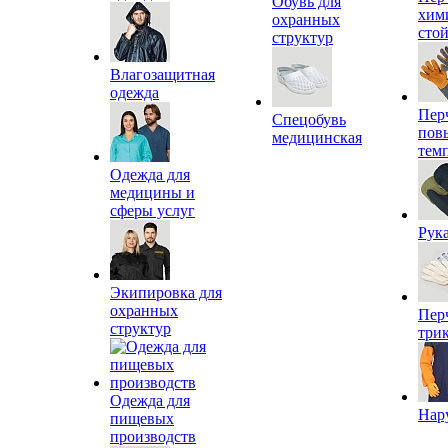
Обувь для
хим
охранных
сто
структур
Влагозащитная
одежда
Пер
Спецобувь
пов
медицинская
тем
Одежда для
медицины и
сферы услуг
Рук
Экипировка для
охранных
Пер
структур
три
Одежда для
Нар
пищевых
производств