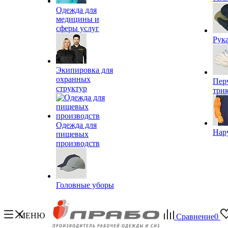
Одежда для
медицины и
сферы услуг
Рук
Экипировка для
охранных
Пер
структур
три
Одежда для
Нар
пищевых
производств
Головные уборы
МЕНЮ
Сравнение
0