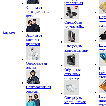
утеплённая
Защита от
электрической
дуги
Пер
пон
Спецобувь
тем
термостойкая
Каталог
Защита от
кислот и
щелочей
Пер
Спецобувь
пор
влагозащитная
Одноразовая
одежда
Пер
Обувь для
хим
охранных
сто
структур
Влагозащитная
одежда
Пер
Спецобувь
пов
медицинская
тем