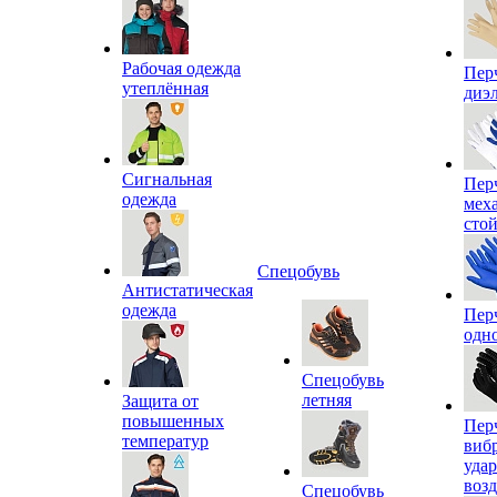
Рабочая одежда
Пер
утеплённая
диэ
Сигнальная
Пер
одежда
мех
сто
Спецобувь
Антистатическая
одежда
Пер
одн
Спецобувь
летняя
Защита от
повышенных
Пер
температур
виб
уда
воз
Спецобувь