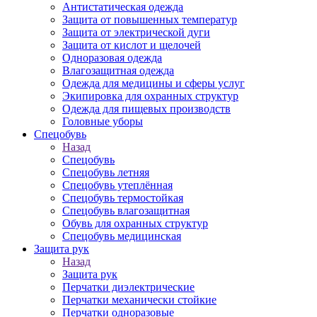
Антистатическая одежда
Защита от повышенных температур
Защита от электрической дуги
Защита от кислот и щелочей
Одноразовая одежда
Влагозащитная одежда
Одежда для медицины и сферы услуг
Экипировка для охранных структур
Одежда для пищевых производств
Головные уборы
Спецобувь
Назад
Спецобувь
Спецобувь летняя
Спецобувь утеплённая
Спецобувь термостойкая
Спецобувь влагозащитная
Обувь для охранных структур
Спецобувь медицинская
Защита рук
Назад
Защита рук
Перчатки диэлектрические
Перчатки механически стойкие
Перчатки одноразовые