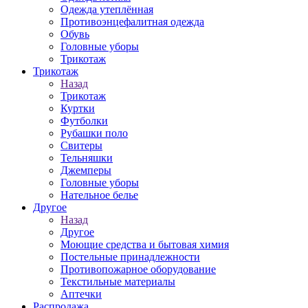
Одежда утеплённая
Противоэнцефалитная одежда
Обувь
Головные уборы
Трикотаж
Трикотаж
Назад
Трикотаж
Куртки
Футболки
Рубашки поло
Свитеры
Тельняшки
Джемперы
Головные уборы
Нательное белье
Другое
Назад
Другое
Моющие средства и бытовая химия
Постельные принадлежности
Противопожарное оборудование
Текстильные материалы
Аптечки
Распродажа