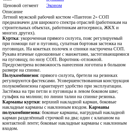
Ценовой сегмент
Эконом
Описание
Летний мужской рабочий костюм «Пантеон 2» СОП
предназначен для широкого спектра отраслей (работникам на
строительных объектах, работникам автосервиса, ЖКХ и
многих других).
Куртка
: укороченная прямого силуэта, пояс регулируемый
при помощи пат и пуговиц, супатная бортовая застежка на
пуговицах. На кокетках полочек и спинки настрочена СОП.
Рукава втачные одношовные с манжетами, застегивающимися
на пуговицу, по низу СОП. Воротник–отложной.
Предусмотрена возможность нанесения логотипа в большом
размере на спинке.
Полукомбинезон
: прямого силуэта, бретели на резинках
регулируются фастексами. Усовершенствованная конструкция
полукомбинезона гарантирует удобство при эксплуатации.
Застёжка на три петли и пуговицы в левом боковом шве;
гульфик на молнии; по линии талии на спинке резинка.
Карманы куртки
: верхний накладной карман, боковые
накладные карманы с наклонным входом.
Карманы
полукомбинезона
: боковые карманы, нагрудный накладной
карман разделённый строчкой на два; один с клапаном на
контактной ленте; боковые накладные карманы с наклонным
входом.