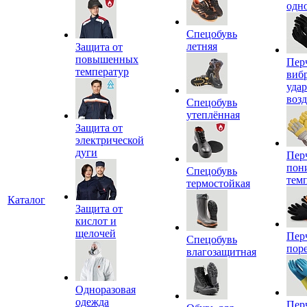
одн
Спецобувь
летняя
Защита от
повышенных
Пер
температур
виб
уда
воз
Спецобувь
утеплённая
Защита от
электрической
дуги
Пер
пон
Спецобувь
тем
термостойкая
Каталог
Защита от
кислот и
щелочей
Пер
Спецобувь
пор
влагозащитная
Одноразовая
одежда
Пер