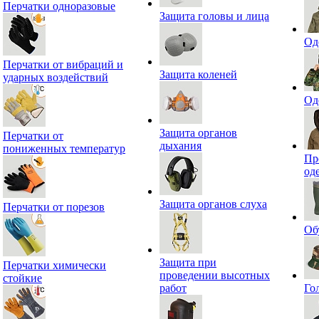
Перчатки одноразовые
Защита головы и лица
Од
Перчатки от вибраций и
Защита коленей
ударных воздействий
Од
Защита органов
Перчатки от
дыхания
пониженных температур
Пр
од
Защита органов слуха
Перчатки от порезов
Об
Защита при
Перчатки химически
проведении высотных
стойкие
работ
Го