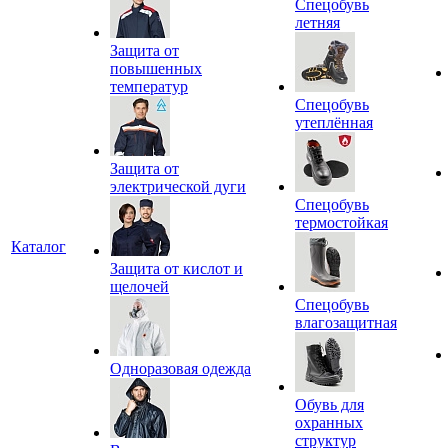
Спецобувь
летняя
Защита от
повышенных
температур
Спецобувь
утеплённая
Защита от
электрической дуги
Спецобувь
термостойкая
Каталог
Защита от кислот и
щелочей
Спецобувь
влагозащитная
Одноразовая одежда
Обувь для
охранных
структур