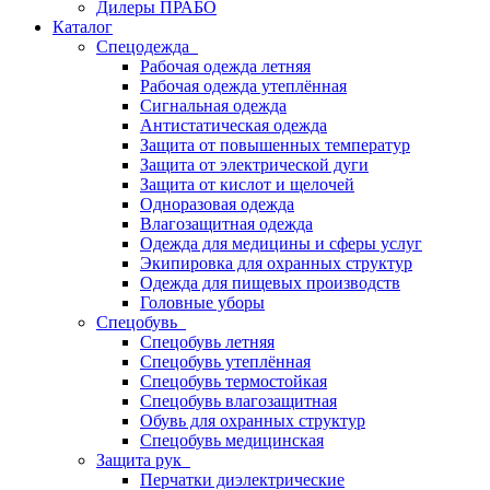
Дилеры ПРАБО
Каталог
Спецодежда
Рабочая одежда летняя
Рабочая одежда утеплённая
Сигнальная одежда
Антистатическая одежда
Защита от повышенных температур
Защита от электрической дуги
Защита от кислот и щелочей
Одноразовая одежда
Влагозащитная одежда
Одежда для медицины и сферы услуг
Экипировка для охранных структур
Одежда для пищевых производств
Головные уборы
Спецобувь
Спецобувь летняя
Спецобувь утеплённая
Спецобувь термостойкая
Спецобувь влагозащитная
Обувь для охранных структур
Спецобувь медицинская
Защита рук
Перчатки диэлектрические