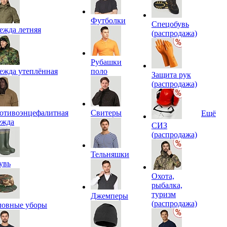
Футболки
Спецобувь
ежда летняя
(распродажа)
Рубашки
ежда утеплённая
поло
Защита рук
(распродажа)
отивоэнцефалитная
Свитеры
Ещё
ежда
СИЗ
(распродажа)
Тельняшки
увь
Охота,
рыбалка,
туризм
Джемперы
(распродажа)
ловные уборы