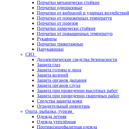
Перчатки механически стойкие
Перчатки одноразовые
Перчатки от вибраций и ударных воздействи
Перчатки от пониженных температур
Перчатки от порезов
Перчатки химически стойкие
Перчатки от повышенных температур
Рукавицы
Перчатки трикотажные
Нарукавники
СИЗ
Диэлектрические средства безопасности
Защита глаз
Защита головы и лица
Защита коленей
Защита органов дыхания
Защита органов слуха
Защита при проведении высотных работ
Защита при проведении сварочных работ
Средства защиты кожи
Оградительный инвентарь
Охота, рыбалка, туризм
Одежда летняя
Одежда утеплённая
Противоэнцефалитная одежда